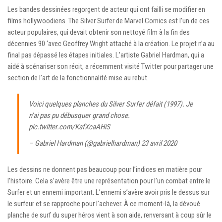
Les bandes dessinées regorgent de acteur qui ont failli se modifier en
films hollywoodiens. The Silver Surfer de Marvel Comics est l’un de ces
acteur populaires, qui devait obtenir son nettoyé film à la fin des
décennies 90 ‘avec Geoffrey Wright attaché à la création. Le projet n’a au
final pas dépassé les étapes initiales. L’artiste Gabriel Hardman, qui a
aidé à scénariser son récit, a récemment visité Twitter pour partager une
section de l’art de la fonctionnalité mise au rebut.
Voici quelques planches du Silver Surfer défait (1997). Je
n’ai pas pu débusquer grand chose.
pic.twitter.com/KafXcaAHiS
– Gabriel Hardman (@gabrielhardman)
23 avril 2020
Les dessins ne donnent pas beaucoup pour l’indices en matière pour
l’histoire. Cela s’avère être une représentation pour l’un combat entre le
Surfer et un ennemi important. L’ennemi s’avère avoir pris le dessus sur
le surfeur et se rapproche pour l’achever. À ce moment-là, la dévoué
planche de surf du super héros vient à son aide, renversant à coup sûr le