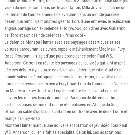
du film Monster Hunter, réalisé par Paul W.S. Anderson et basé sur le jeu
vidéo du même nom. Dans cette adaptation, Milla Jovovich incarne un
lieutenant de l’armée américaine évoluant dans un monde parallèle
désertique rempli de monstres géants. Lors d’une entrevue, le réalisateur
anglais partage son expérience à Hollywood, son dîner avec Guillermo
del Toro et son désir de créer des « films cool ».
Le début de Monster Hunter, avec ses paysages désertiques et ses
voitures parcourant les dunes, rappelle inévitablement Mad Max : Fury
Road. Pourtant, il s’agit d’une pure coïncidence selon Paul W.S.
Anderson. Ce sont en réalité les paysages du jeu vidéo qui l’ont inspiré
dès ses débuts il y a douze ans. L’univers désertique infini était d’une
grande valeur cinématographique pour lui. Toutefois, il a veillé à ce que
son film ne ressemble en rien à Fury Road. Lors du tournage en Namibie,
où Mad Max : Fury Road avait également été filmé, il a fait en sorte
d’éviter les mêmes lieux de tournage. Par souci de différenciation,
certaines prises de vue ont même été réalisées en Afrique du Sud,
offrant un sable d’un blanc éclatant en contraste avec le désert doré et
orange de Fury Road.
Monster Hunter marque une nouvelle adaptation de jeu vidéo pour Paul
W.S. Anderson, qui en a fait sa spécialité. Selon lui, ces adaptations