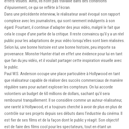
effets visuels. Ainsi, ils n’ont pas travaillé dans des conditions
d’épuisement, ce qui se reflète à l’écran.
Dans une précédente interview, le réalisateur avait évoqué son rapport
complexe avec les journalistes, qui sont rarement indulgents à son
égard. Pourtant, il continue d’adapter des jeux vidéo, malgré le fait que
cela le coupe d’une partie de la critique. Il reste convaincu qu’il y a un réel
public pour les adaptations de jeux vidéo lorsqu’elles sont bien réalisées.
Selon lui, une bonne histoire est une bonne histoire, peu importe sa
provenance. Monster Hunter était en effet une évidence pour lui en tant
que fan du jeu vidéo, et il voulait partager cette inspiration visuelle avec
le public.
Paul W.S. Anderson occupe une place particulière à Hollywood en tant
que réalisateur capable de réaliser des succès commerciaux de manière
régulière sans pour autant exploser les compteurs. On lui accorde
volontiers un budget de 60 millions de dollars, sachant qu’il sera
remboursé tranquillement. Il se considère comme un auteur-réalisateur,
une rareté à Hollywood, et a toujours cherché à avoir de plus en plus de
contrôle sur ses projets depuis ses débuts dans l’industrie du cinéma. Il
est fier de ses films et de la façon dont le public y réagit. Son objectif
est de faire des films cool pour les spectateurs, tout en étant un