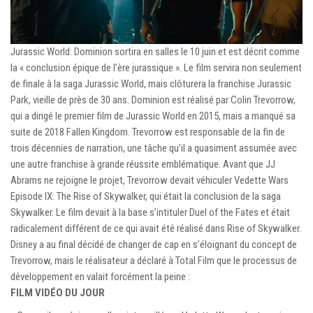
Jurassic World: Dominion sortira en salles le 10 juin et est décrit comme
la « conclusion épique de l’ère jurassique ». Le film servira non seulement
de finale à la saga Jurassic World, mais clôturera la franchise Jurassic
Park, vieille de près de 30 ans. Dominion est réalisé par Colin Trevorrow,
qui a dirigé le premier film de Jurassic World en 2015, mais a manqué sa
suite de 2018 Fallen Kingdom. Trevorrow est responsable de la fin de
trois décennies de narration, une tâche qu’il a quasiment assumée avec
une autre franchise à grande réussite emblématique. Avant que JJ
Abrams ne rejoigne le projet, Trevorrow devait véhiculer Vedette Wars
Episode IX: The Rise of Skywalker, qui était la conclusion de la saga
Skywalker. Le film devait à la base s’intituler Duel of the Fates et était
radicalement différent de ce qui avait été réalisé dans Rise of Skywalker.
Disney a au final décidé de changer de cap en s’éloignant du concept de
Trevorrow, mais le réalisateur a déclaré à Total Film que le processus de
développement en valait forcément la peine :
FILM VIDÉO DU JOUR