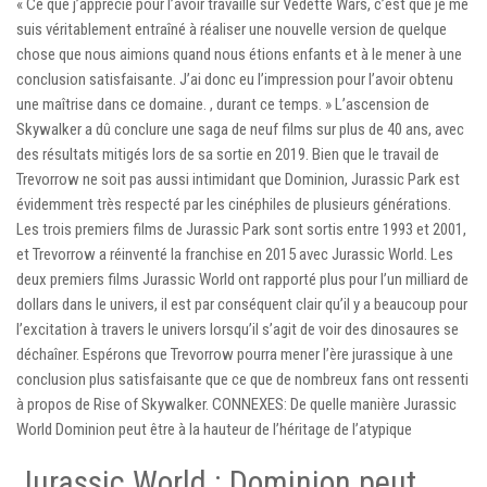
« Ce que j’apprécie pour l’avoir travaillé sur Vedette Wars, c’est que je me
suis véritablement entraîné à réaliser une nouvelle version de quelque
chose que nous aimions quand nous étions enfants et à le mener à une
conclusion satisfaisante. J’ai donc eu l’impression pour l’avoir obtenu
une maîtrise dans ce domaine. , durant ce temps. » L’ascension de
Skywalker a dû conclure une saga de neuf films sur plus de 40 ans, avec
des résultats mitigés lors de sa sortie en 2019. Bien que le travail de
Trevorrow ne soit pas aussi intimidant que Dominion, Jurassic Park est
évidemment très respecté par les cinéphiles de plusieurs générations.
Les trois premiers films de Jurassic Park sont sortis entre 1993 et ​​2001,
et Trevorrow a réinventé la franchise en 2015 avec Jurassic World. Les
deux premiers films Jurassic World ont rapporté plus pour l’un milliard de
dollars dans le univers, il est par conséquent clair qu’il y a beaucoup pour
l’excitation à travers le univers lorsqu’il s’agit de voir des dinosaures se
déchaîner. Espérons que Trevorrow pourra mener l’ère jurassique à une
conclusion plus satisfaisante que ce que de nombreux fans ont ressenti
à propos de Rise of Skywalker. CONNEXES: De quelle manière Jurassic
World Dominion peut être à la hauteur de l’héritage de l’atypique
Jurassic World : Dominion peut