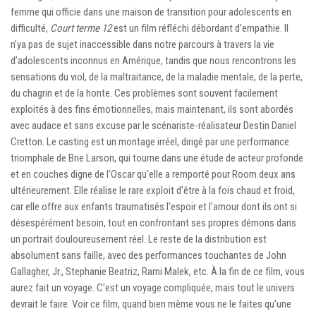
femme qui officie dans une maison de transition pour adolescents en
difficulté,
Court terme 12
est un film réfléchi débordant d’empathie. Il
n’ya pas de sujet inaccessible dans notre parcours à travers la vie
d’adolescents inconnus en Amérique, tandis que nous rencontrons les
sensations du viol, de la maltraitance, de la maladie mentale, de la perte,
du chagrin et de la honte. Ces problèmes sont souvent facilement
exploités à des fins émotionnelles, mais maintenant, ils sont abordés
avec audace et sans excuse par le scénariste-réalisateur Destin Daniel
Cretton. Le casting est un montage irréel, dirigé par une performance
triomphale de Brie Larson, qui tourne dans une étude de acteur profonde
et en couches digne de l'Oscar qu'elle a remporté pour Room deux ans
ultérieurement. Elle réalise le rare exploit d'être à la fois chaud et froid,
car elle offre aux enfants traumatisés l'espoir et l'amour dont ils ont si
désespérément besoin, tout en confrontant ses propres démons dans
un portrait douloureusement réel. Le reste de la distribution est
absolument sans faille, avec des performances touchantes de John
Gallagher, Jr., Stephanie Beatriz, Rami Malek, etc. À la fin de ce film, vous
aurez fait un voyage. C'est un voyage compliquée, mais tout le univers
devrait le faire. Voir ce film, quand bien même vous ne le faites qu'une