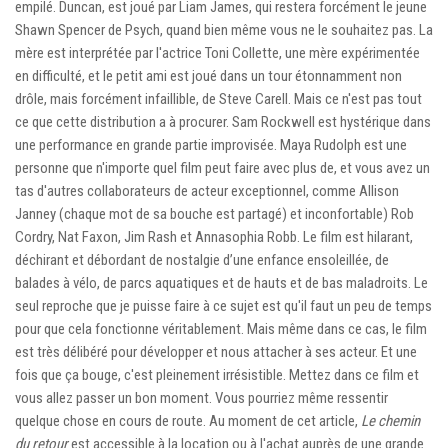
empilé. Duncan, est joué par Liam James, qui restera forcément le jeune
Shawn Spencer de Psych, quand bien même vous ne le souhaitez pas. La
mère est interprétée par l'actrice Toni Collette, une mère expérimentée
en difficulté, et le petit ami est joué dans un tour étonnamment non
drôle, mais forcément infaillible, de Steve Carell. Mais ce n'est pas tout
ce que cette distribution a à procurer. Sam Rockwell est hystérique dans
une performance en grande partie improvisée. Maya Rudolph est une
personne que n'importe quel film peut faire avec plus de, et vous avez un
tas d'autres collaborateurs de acteur exceptionnel, comme Allison
Janney (chaque mot de sa bouche est partagé) et inconfortable) Rob
Cordry, Nat Faxon, Jim Rash et Annasophia Robb. Le film est hilarant,
déchirant et débordant de nostalgie d’une enfance ensoleillée, de
balades à vélo, de parcs aquatiques et de hauts et de bas maladroits. Le
seul reproche que je puisse faire à ce sujet est qu'il faut un peu de temps
pour que cela fonctionne véritablement. Mais même dans ce cas, le film
est très délibéré pour développer et nous attacher à ses acteur. Et une
fois que ça bouge, c'est pleinement irrésistible. Mettez dans ce film et
vous allez passer un bon moment. Vous pourriez même ressentir
quelque chose en cours de route. Au moment de cet article,
Le chemin
du retour
est accessible à la location ou à l'achat auprès de une grande