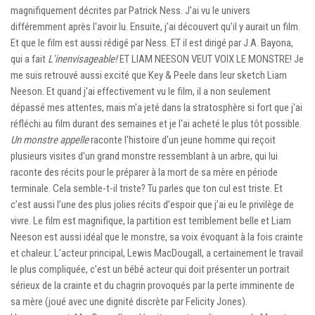
magnifiquement décrites par Patrick Ness. J'ai vu le univers
différemment après l'avoir lu. Ensuite, j'ai découvert qu'il y aurait un film.
Et que le film est aussi rédigé par Ness. ET il est dirigé par J.A. Bayona,
qui a fait
L'inenvisageable!
ET LIAM NEESON VEUT VOIX LE MONSTRE! Je
me suis retrouvé aussi excité que Key & Peele dans leur sketch Liam
Neeson. Et quand j'ai effectivement vu le film, il a non seulement
dépassé mes attentes, mais m'a jeté dans la stratosphère si fort que j'ai
réfléchi au film durant des semaines et je l'ai acheté le plus tôt possible.
Un monstre appelle
raconte l'histoire d'un jeune homme qui reçoit
plusieurs visites d'un grand monstre ressemblant à un arbre, qui lui
raconte des récits pour le préparer à la mort de sa mère en période
terminale. Cela semble-t-il triste? Tu parles que ton cul est triste. Et
c’est aussi l’une des plus jolies récits d’espoir que j’ai eu le privilège de
vivre. Le film est magnifique, la partition est terriblement belle et Liam
Neeson est aussi idéal que le monstre, sa voix évoquant à la fois crainte
et chaleur. L’acteur principal, Lewis MacDougall, a certainement le travail
le plus compliquée, c’est un bébé acteur qui doit présenter un portrait
sérieux de la crainte et du chagrin provoqués par la perte imminente de
sa mère (joué avec une dignité discrète par Felicity Jones).