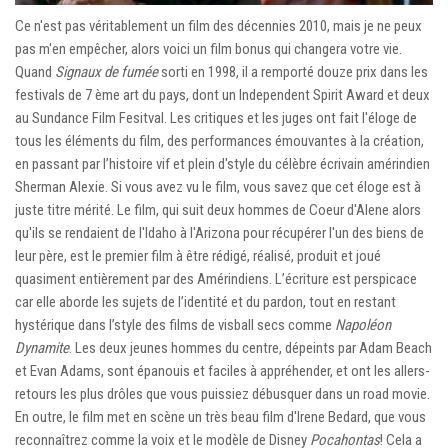
Ce n'est pas véritablement un film des décennies 2010, mais je ne peux
pas m'en empêcher, alors voici un film bonus qui changera votre vie.
Quand
Signaux de fumée
sorti en 1998, il a remporté douze prix dans les
festivals de 7 ème art du pays, dont un Independent Spirit Award et deux
au Sundance Film Fesitval. Les critiques et les juges ont fait l'éloge de
tous les éléments du film, des performances émouvantes à la création,
en passant par l’histoire vif et plein d'style du célèbre écrivain amérindien
Sherman Alexie. Si vous avez vu le film, vous savez que cet éloge est à
juste titre mérité. Le film, qui suit deux hommes de Coeur d'Alene alors
qu'ils se rendaient de l'Idaho à l'Arizona pour récupérer l'un des biens de
leur père, est le premier film à être rédigé, réalisé, produit et joué
quasiment entièrement par des Amérindiens. L’écriture est perspicace
car elle aborde les sujets de l’identité et du pardon, tout en restant
hystérique dans l’style des films de visball secs comme
Napoléon
Dynamite
. Les deux jeunes hommes du centre, dépeints par Adam Beach
et Evan Adams, sont épanouis et faciles à appréhender, et ont les allers-
retours les plus drôles que vous puissiez débusquer dans un road movie.
En outre, le film met en scène un très beau film d'Irene Bedard, que vous
reconnaîtrez comme la voix et le modèle de Disney
Pocahontas
! Cela a