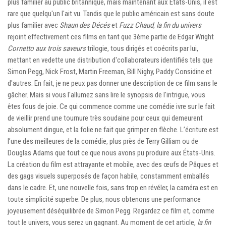
plus familier au public britannique, mais maintenant aux États-Unis, il est
rare que quelqu'un l'ait vu. Tandis que le public américain est sans doute
plus familier avec
Shaun des Décés
et
Fuzz Chaud
,
la fin du univers
rejoint effectivement ces films en tant que 3ème partie de Edgar Wright
Cornetto aux trois saveurs
trilogie, tous dirigés et coécrits par lui,
mettant en vedette une distribution d'collaborateurs identifiés tels que
Simon Pegg, Nick Frost, Martin Freeman, Bill Nighy, Paddy Considine et
d'autres. En fait, je ne peux pas donner une description de ce film sans le
gâcher. Mais si vous l'allumez sans lire le synopsis de l'intrigue, vous
êtes fous de joie. Ce qui commence comme une comédie ivre sur le fait
de vieillir prend une tournure très soudaine pour ceux qui demeurent
absolument dingue, et la folie ne fait que grimper en flèche. L’écriture est
l’une des meilleures de la comédie, plus près de Terry Gilliam ou de
Douglas Adams que tout ce que nous avons pu produire aux États-Unis.
La création du film est attrayante et mobile, avec des œufs de Pâques et
des gags visuels superposés de façon habile, constamment emballés
dans le cadre. Et, une nouvelle fois, sans trop en révéler, la caméra est en
toute simplicité superbe. De plus, nous obtenons une performance
joyeusement déséquilibrée de Simon Pegg. Regardez ce film et, comme
tout le univers, vous serez un gagnant. Au moment de cet article,
la fin