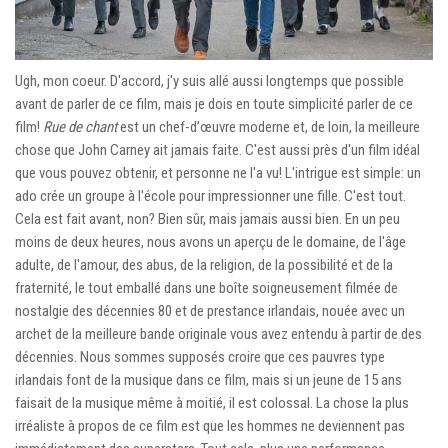
Ugh, mon coeur. D'accord, j'y suis allé aussi longtemps que possible
avant de parler de ce film, mais je dois en toute simplicité parler de ce
film!
Rue de chant
est un chef-d’œuvre moderne et, de loin, la meilleure
chose que John Carney ait jamais faite. C'est aussi près d'un film idéal
que vous pouvez obtenir, et personne ne l'a vu! L'intrigue est simple: un
ado crée un groupe à l'école pour impressionner une fille. C'est tout.
Cela est fait avant, non? Bien sûr, mais jamais aussi bien. En un peu
moins de deux heures, nous avons un aperçu de le domaine, de l'âge
adulte, de l'amour, des abus, de la religion, de la possibilité et de la
fraternité, le tout emballé dans une boîte soigneusement filmée de
nostalgie des décennies 80 et de prestance irlandais, nouée avec un
archet de la meilleure bande originale vous avez entendu à partir de des
décennies. Nous sommes supposés croire que ces pauvres type
irlandais font de la musique dans ce film, mais si un jeune de 15 ans
faisait de la musique même à moitié, il est colossal. La chose la plus
irréaliste à propos de ce film est que les hommes ne deviennent pas