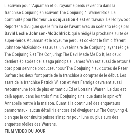
L’écrivain pour l’Aquaman et du royaume perdu reviendra dans la
franchise Conjuring en écrivant The Conjuring 4. Warner Bros. La
continuité pour l’horreur
La conjuration 4
est en travaux. Le Hollywood
Reporter a divulguer que le film ira de l’avant avec un scénario rédigé par
David Leslie Johnson-McGoldrick
, qui a rédigé la prochaine suite de
super-héros Aquaman et le royaume perdu et co-écrit le film différent.
Johnson-McGoldrick est aussi un vétérinaire de Conjuring, ayant rédigé
The Conjuring 2 et The Conjuring: The Devil Made Me Do It, les deux
derniers épisodes de la saga principale. James Wan est aussi de retour à
bord pour servir de producteur pour The Conjuring 4 aux côtés de Peter
Safran ; les deux font partie de la franchise à compter de le début. Les
stars de la franchise Patrick Wilson et Vera Farmiga devraient aussi
retourner une fois de plus en tant qu’Ed et Lorraine Warren. Le duo est
déjà apparu dans les trois films Conjuring ainsi que dans le spin-off
Annabelle rentre à la maison. Quant à la continuité des enquêteurs
paranormaux, aucun détail n’a encore été divulguer sur The Conjuring 4,
bien que la continuité puisse s’inspirer pour l’une ou plusieurs des
enquêtes réelles des Warrens.
FILM VIDÉO DU JOUR