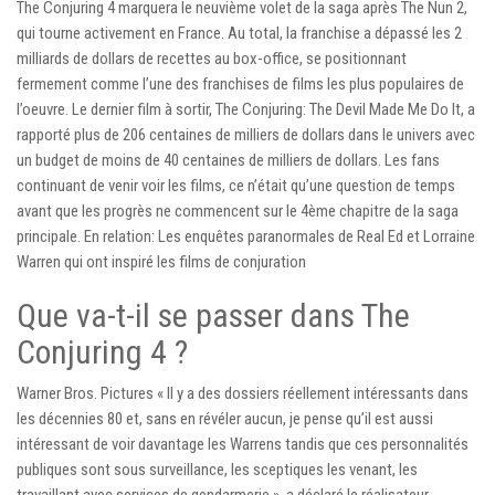
The Conjuring 4 marquera le neuvième volet de la saga après The Nun 2,
qui tourne activement en France. Au total, la franchise a dépassé les 2
milliards de dollars de recettes au box-office, se positionnant
fermement comme l’une des franchises de films les plus populaires de
l’oeuvre. Le dernier film à sortir, The Conjuring: The Devil Made Me Do It, a
rapporté plus de 206 centaines de milliers de dollars dans le univers avec
un budget de moins de 40 centaines de milliers de dollars. Les fans
continuant de venir voir les films, ce n’était qu’une question de temps
avant que les progrès ne commencent sur le 4ème chapitre de la saga
principale. En relation: Les enquêtes paranormales de Real Ed et Lorraine
Warren qui ont inspiré les films de conjuration
Que va-t-il se passer dans The
Conjuring 4 ?
Warner Bros. Pictures « Il y a des dossiers réellement intéressants dans
les décennies 80 et, sans en révéler aucun, je pense qu’il est aussi
intéressant de voir davantage les Warrens tandis que ces personnalités
publiques sont sous surveillance, les sceptiques les venant, les
travaillant avec services de gendarmerie », a déclaré le réalisateur