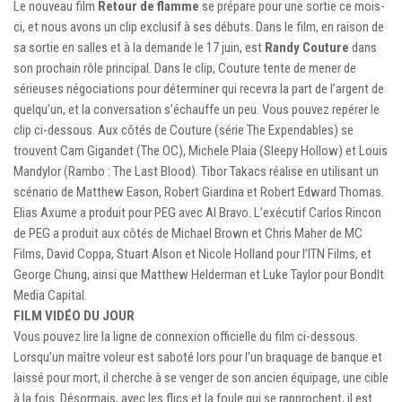
Le nouveau film
Retour de flamme
se prépare pour une sortie ce mois-
ci, et nous avons un clip exclusif à ses débuts. Dans le film, en raison de
sa sortie en salles et à la demande le 17 juin, est
Randy Couture
dans
son prochain rôle principal. Dans le clip, Couture tente de mener de
sérieuses négociations pour déterminer qui recevra la part de l’argent de
quelqu’un, et la conversation s’échauffe un peu. Vous pouvez repérer le
clip ci-dessous. Aux côtés de Couture (série The Expendables) se
trouvent Cam Gigandet (The OC), Michele Plaia (Sleepy Hollow) et Louis
Mandylor (Rambo : The Last Blood). Tibor Takacs réalise en utilisant un
scénario de Matthew Eason, Robert Giardina et Robert Edward Thomas.
Elias Axume a produit pour PEG avec Al Bravo. L’exécutif Carlos Rincon
de PEG a produit aux côtés de Michael Brown et Chris Maher de MC
Films, David Coppa, Stuart Alson et Nicole Holland pour l’ITN Films, et
George Chung, ainsi que Matthew Helderman et Luke Taylor pour BondIt
Media Capital.
FILM VIDÉO DU JOUR
Vous pouvez lire la ligne de connexion officielle du film ci-dessous.
Lorsqu’un maître voleur est saboté lors pour l’un braquage de banque et
laissé pour mort, il cherche à se venger de son ancien équipage, une cible
à la fois. Désormais, avec les flics et la foule qui se rapprochent, il est