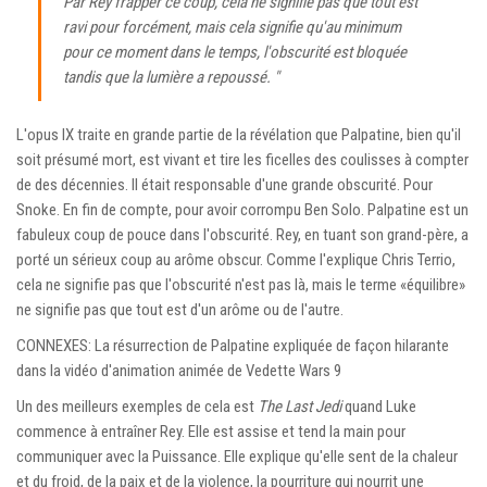
Par Rey frapper ce coup, cela ne signifie pas que tout est
ravi pour forcément, mais cela signifie qu'au minimum
pour ce moment dans le temps, l'obscurité est bloquée
tandis que la lumière a repoussé. "
L'opus IX traite en grande partie de la révélation que Palpatine, bien qu'il
soit présumé mort, est vivant et tire les ficelles des coulisses à compter
de des décennies. Il était responsable d'une grande obscurité. Pour
Snoke. En fin de compte, pour avoir corrompu Ben Solo. Palpatine est un
fabuleux coup de pouce dans l'obscurité. Rey, en tuant son grand-père, a
porté un sérieux coup au arôme obscur. Comme l'explique Chris Terrio,
cela ne signifie pas que l'obscurité n'est pas là, mais le terme «équilibre»
ne signifie pas que tout est d'un arôme ou de l'autre.
CONNEXES: La résurrection de Palpatine expliquée de façon hilarante
dans la vidéo d'animation animée de Vedette Wars 9
Un des meilleurs exemples de cela est
The Last Jedi
quand Luke
commence à entraîner Rey. Elle est assise et tend la main pour
communiquer avec la Puissance. Elle explique qu'elle sent de la chaleur
et du froid, de la paix et de la violence, la pourriture qui nourrit une