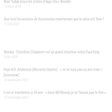
Alan Tudyk sous les ordres d'Iago chez Aladdin
13 mars 2019
Que font les acteurs de Succession maintenant que la série est finie ?
17 juin 2023
Articles récents
Wonka : Timothée Chalamet est un grand chanteur selon Paul King
9 juin 2024
Paul W.S. Anderson (Monster Hunter) : « Je ne suis pas un yes man »
[interview]
16 septembre 2023
Lost in translation a 20 ans : « Sans Bill Murray je ne faisais pas le film »
15 septembre 2023