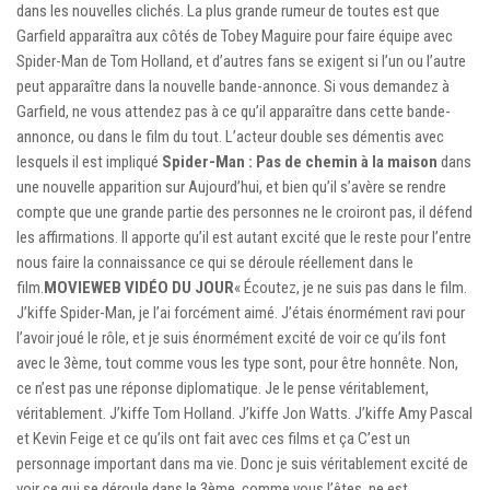
dans les nouvelles clichés. La plus grande rumeur de toutes est que
Garfield apparaîtra aux côtés de Tobey Maguire pour faire équipe avec
Spider-Man de Tom Holland, et d’autres fans se exigent si l’un ou l’autre
peut apparaître dans la nouvelle bande-annonce. Si vous demandez à
Garfield, ne vous attendez pas à ce qu’il apparaître dans cette bande-
annonce, ou dans le film du tout. L’acteur double ses démentis avec
lesquels il est impliqué
Spider-Man : Pas de chemin à la maison
dans
une nouvelle apparition sur Aujourd’hui, et bien qu’il s’avère se rendre
compte que une grande partie des personnes ne le croiront pas, il défend
les affirmations. Il apporte qu’il est autant excité que le reste pour l’entre
nous faire la connaissance ce qui se déroule réellement dans le
film.
MOVIEWEB VIDÉO DU JOUR
« Écoutez, je ne suis pas dans le film.
J’kiffe Spider-Man, je l’ai forcément aimé. J’étais énormément ravi pour
l’avoir joué le rôle, et je suis énormément excité de voir ce qu’ils font
avec le 3ème, tout comme vous les type sont, pour être honnête. Non,
ce n’est pas une réponse diplomatique. Je le pense véritablement,
véritablement. J’kiffe Tom Holland. J’kiffe Jon Watts. J’kiffe Amy Pascal
et Kevin Feige et ce qu’ils ont fait avec ces films et ça C’est un
personnage important dans ma vie. Donc je suis véritablement excité de
voir ce qui se déroule dans le 3ème, comme vous l’êtes. ne est