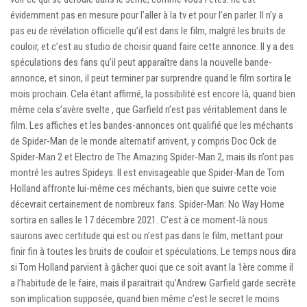
évidemment pas en mesure pour l’aller à la tv et pour l’en parler. Il n’y a
pas eu de révélation officielle qu’il est dans le film, malgré les bruits de
couloir, et c’est au studio de choisir quand faire cette annonce. Il y a des
spéculations des fans qu’il peut apparaître dans la nouvelle bande-
annonce, et sinon, il peut terminer par surprendre quand le film sortira le
mois prochain. Cela étant affirmé, la possibilité est encore là, quand bien
même cela s’avère svelte , que Garfield n’est pas véritablement dans le
film. Les affiches et les bandes-annonces ont qualifié que les méchants
de Spider-Man de le monde alternatif arrivent, y compris Doc Ock de
Spider-Man 2 et Electro de The Amazing Spider-Man 2, mais ils n’ont pas
montré les autres Spideys. Il est envisageable que Spider-Man de Tom
Holland affronte lui-même ces méchants, bien que suivre cette voie
décevrait certainement de nombreux fans. Spider-Man: No Way Home
sortira en salles le 17 décembre 2021. C’est à ce moment-là nous
saurons avec certitude qui est ou n’est pas dans le film, mettant pour
finir fin à toutes les bruits de couloir et spéculations. Le temps nous dira
si Tom Holland parvient à gâcher quoi que ce soit avant la 1ère comme il
a l’habitude de le faire, mais il paraitrait qu’Andrew Garfield garde secrète
son implication supposée, quand bien même c’est le secret le moins