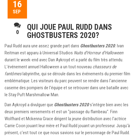
16
SEP
QUI JOUE PAUL RUDD DANS
0
GHOSTBUSTERS 2020?
Paul Rudd aura une assez grande part dans
Ghostbusters 2020
. Ivan
Reitman est apparu à Universal Studios
Nuits d'Horreur d'Halloween
durant le week-end avec Dan Aykroyd et a parlé du film très attendu.
L’événement annuel Halloween a un tout nouveau
chasseurs de
fantômes
labyrinthe, qui se déroule dans les événements du premier film
emblématique. Les visiteurs du parc peuvent se rendre dans l'ancienne
caserne des pompiers de l'équipe et se retrouver dans une bataille avec
le Stay Puft Marshmallow Man.
Dan Aykroyd a divulguer que
Ghostbusters 2020
s'intègre bien avec les
deux premiers versements et est un "passage du flambeau". Finn
Wolfhard et Mckenna Grace dirigent la jeune distribution avec l'actrice
Carrie Coon jouant leur mère et Paul Rudd jouant un professeur. Jusqu'à
présent, c'est tout ce que nous savions sur le personnage de Paul Rudd.