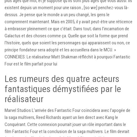
plus âgés que moi, et je suppose qu’ils sont plus âgés que vous aussi. Ils
existent depuis un moment pour une raison , [so we] penchez-vous là-
dessus. Je pense que le monde a un peu changé, les gens le
comprennent maintenant. Mais en 2005, il y avait peut-être une réticence
à embrasser pleinement ce que c’était. Dans tout; dans l’incarnation de
Galactus et des choses comme ça. Quelle que soit la forme que prend
l’histoire, quels que soient les personnages qui apparaissent ou non, ce
principe fondateur sera adopté et les accueillera dans le MCU. »
CONNEXES: Le réalisateur Matt Shakman réfléchit à pourquoi Fantastic
Four est le film parfait pour lui
Les rumeurs des quatre acteurs
fantastiques démystifiées par le
réalisateur
Marvel Studios L’arrivée des Fantastic Four coïncidera avec l’apogée de
la saga multivers, Reed Richards ayant un lien direct avec Kang le
Conquérant. Cette connexion pourrait jouer un rôle important dans le
film Fantastic Four et la conclusion de la saga multivers. Le film devrait