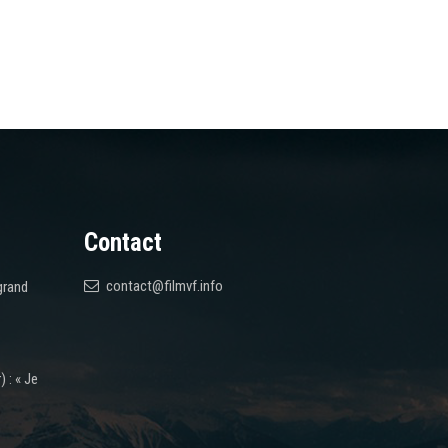
Contact
contact@filmvf.info
grand
 : « Je