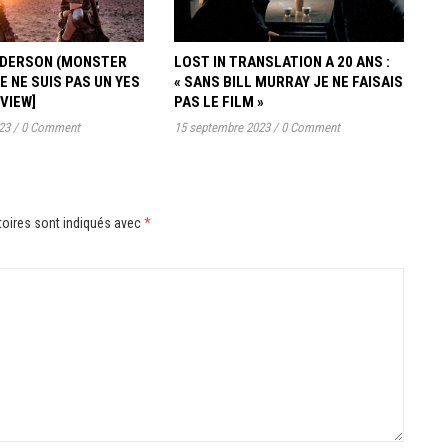
ANDERSON (MONSTER
LOST IN TRANSLATION A 20 ANS :
JE NE SUIS PAS UN YES
« SANS BILL MURRAY JE NE FAISAIS
RVIEW]
PAS LE FILM »
23
/
0 Comment
15 septembre 2023
/
0 Comment
oires sont indiqués avec
*