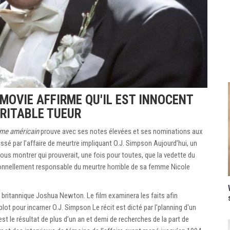
MOVIE AFFIRME QU'IL EST INNOCENT
ÉRITABLE TUEUR
ime américain
prouve avec ses notes élevées et ses nominations aux
ssé par l’affaire de meurtre impliquant O.J. Simpson Aujourd’hui, un
us montrer qui prouverait, une fois pour toutes, que la vedette du
rsonnellement responsable du meurtre horrible de sa femme Nicole
eur britannique Joshua Newton. Le film examinera les faits afin
ot pour incarner O.J. Simpson Le récit est dicté par l'planning d'un
st le résultat de plus d’un an et demi de recherches de la part de