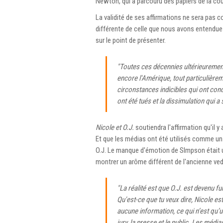
Newton, qui a parcouru des papiers de la cou
La validité de ses affirmations ne sera pas c
différente de celle que nous avons entendue
sur le point de présenter.
"Toutes ces décennies ultérieurement, 
encore l'Amérique, tout particulièreme
circonstances indicibles qui ont con
ont été tués et la dissimulation qui a s
Nicole et O.J.
soutiendra l'affirmation qu'il
Et que les médias ont été utilisés comme un 
O.J. Le manque d'émotion de SImpson était un
montrer un arôme différent de l'ancienne vede
"La réalité est que O.J. est devenu f
Qu'est-ce que tu veux dire, Nicole est
aucune information, ce qui n’est qu’
jury, la presse et le public. Les méd