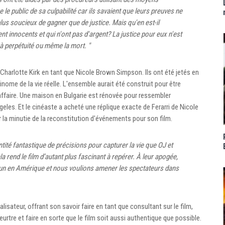
 le public de sa culpabilité car ils savaient que leurs preuves ne
lus soucieux de gagner que de justice. Mais qu'en est-il
 innocents et qui n'ont pas d'argent? La justice pour eux n'est
 à perpétuité ou même la mort. "
 Charlotte Kirk en tant que Nicole Brown Simpson. Ils ont été jetés en
inome de la vie réelle. L'ensemble aurait été construit pour être
'affaire. Une maison en Bulgarie est rénovée pour ressembler
es. Et le cinéaste a acheté une réplique exacte de Ferarri de Nicole
la minutie de la reconstitution d'événements pour son film.
té fantastique de précisions pour capturer la vie que OJ et
a rend le film d’autant plus fascinant à repérer. À leur apogée,
n° un en Amérique et nous voulions amener les spectateurs dans
sateur, offrant son savoir faire en tant que consultant sur le film,
meurtre et faire en sorte que le film soit aussi authentique que possible.