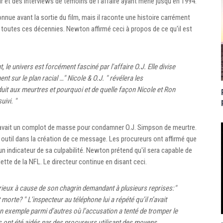
r et des interviews de témoins de l’affaire ayant mené jusqu’en 1994.
onnue avant la sortie du film, mais il raconte une histoire carrément
 toutes ces décennies. Newton affirmé ceci à propos de ce qu'il est
le univers est forcément fasciné par l'affaire O.J. Elle divise
nt sur le plan racial …" Nicole & O.J. " révélera les
duit aux meurtres et pourquoi et de quelle façon Nicole et Ron
uivi. "
 y avait un complot de masse pour condamner O.J. Simpson de meurtre.
outil dans la création de ce message. Les procureurs ont affirmé que
 indicateur de sa culpabilité. Newton prétend qu'il sera capable de
tte de la NFL. Le directeur continue en disant ceci.
urieux à cause de son chagrin demandant à plusieurs reprises:"
 morte? " L’inspecteur au téléphone lui a répété qu’il n’avait
un exemple parmi d’autres où l’accusation a tenté de tromper le
ias ont été aidés par des procureurs utilisant des moyens