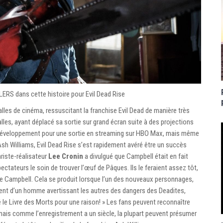
ERS dans cette histoire pour Evil Dead Rise
lles de cinéma, ressuscitant la franchise Evil Dead de manière très
lles, ayant déplacé sa sortie sur grand écran suite à des projections
 en développement pour une sortie en streaming sur HBO Max, mais même
sh Williams, Evil Dead Rise s’est rapidement avéré être un succès
riste-réalisateur
Lee Cronin
a divulgué que Campbell était en fait
ectateurs le soin de trouver l’œuf de Pâques. Ils le feraient assez tôt,
de Campbell. Cela se produit lorsque l’un des nouveaux personnages,
ement d’un homme avertissant les autres des dangers des Deadites,
 le Livre des Morts pour une raison! » Les fans peuvent reconnaître
 mais comme l’enregistrement a un siècle, la plupart peuvent présumer