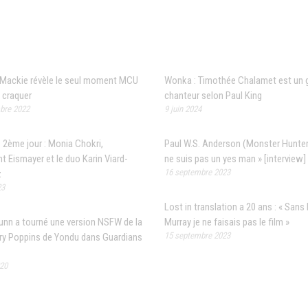
 populaires
Articles récents
Mackie révèle le seul moment MCU
Wonka : Timothée Chalamet est un 
t craquer
chanteur selon Paul King
bre 2022
9 juin 2024
 2ème jour : Monia Chokri,
Paul W.S. Anderson (Monster Hunter)
t Eismayer et le duo Karin Viard-
ne suis pas un yes man » [interview]
16 septembre 2023
z
23
Lost in translation a 20 ans : « Sans B
nn a tourné une version NSFW de la
Murray je ne faisais pas le film »
15 septembre 2023
rry Poppins de Yondu dans Guardians
020