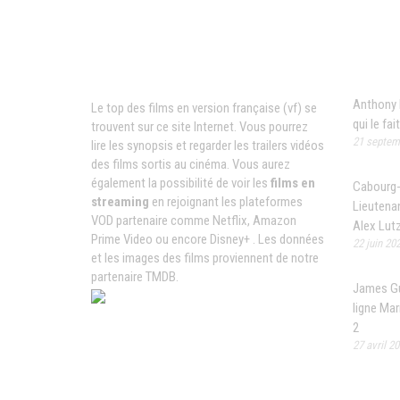
News
Films VF en ligne
Anthony 
Le top des films en version française (vf) se
qui le fai
trouvent sur ce site Internet. Vous pourrez
21 septem
lire les synopsis et regarder les trailers vidéos
des films sortis au cinéma. Vous aurez
également la possibilité de voir les
films en
Cabourg-
streaming
en rejoignant les plateformes
Lieutenan
VOD partenaire comme Netflix, Amazon
Alex Lut
Prime Video ou encore Disney+ . Les données
22 juin 20
et les images des films proviennent de notre
partenaire TMDB.
James Gu
ligne Ma
2
27 avril 2