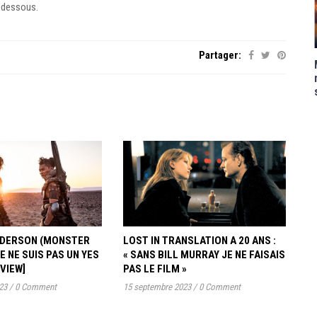
-dessous.
Partager:
ANDERSON (MONSTER
LOST IN TRANSLATION A 20 ANS :
JE NE SUIS PAS UN YES
« SANS BILL MURRAY JE NE FAISAIS
RVIEW]
PAS LE FILM »
23
/
0 Comment
15 septembre 2023
/
0 Comment