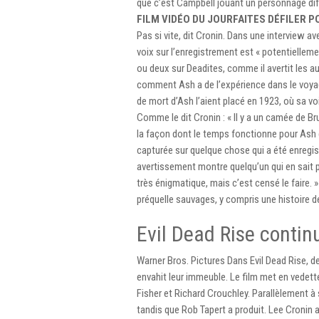
que c’est Campbell jouant un personnage diffé
FILM VIDÉO DU JOUR
FAITES DÉFILER 
Pas si vite, dit Cronin. Dans une interview a
voix sur l’enregistrement est « potentiellem
ou deux sur Deadites, comme il avertit les au
comment Ash a de l’expérience dans le voyage
de mort d’Ash l’aient placé en 1923, où sa vo
Comme le dit Cronin : « Il y a un camée de 
la façon dont le temps fonctionne pour Ash 
capturée sur quelque chose qui a été enregistré
avertissement montre quelqu’un qui en sait 
très énigmatique, mais c’est censé le faire. »
préquelle sauvages, y compris une histoire d
Evil Dead Rise continu
Warner Bros. Pictures Dans Evil Dead Rise, 
envahit leur immeuble. Le film met en vedette
Fisher et Richard Crouchley. Parallèlement à
tandis que Rob Tapert a produit. Lee Cronin a 