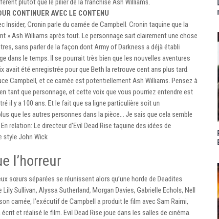
rent plutôt que le pilier de la franchise Ash Williams.
POUR CONTINUER AVEC LE CONTENU
vec Insider, Cronin parle du camée de Campbell. Cronin taquine que la
ent » Ash Williams après tout. Le personnage sait clairement une chose
tres, sans parler de la façon dont Army of Darkness a déjà établi
 dans le temps. Il se pourrait très bien que les nouvelles aventures
ix avait été enregistrée pour que Beth la retrouve cent ans plus tard.
Bruce Campbell, et ce camée est potentiellement Ash Williams. Pensez à
en tant que personnage, et cette voix que vous pourriez entendre est
 il y a 100 ans. Et le fait que sa ligne particulière soit un
plus que les autres personnes dans la pièce… Je sais que cela semble
 En relation: Le directeur d’Evil Dead Rise taquine des idées de
e style John Wick
e l’horreur
deux sœurs séparées se réunissent alors qu’une horde de Deadites
 Lily Sullivan, Alyssa Sutherland, Morgan Davies, Gabrielle Echols, Nell
 son camée, l’exécutif de Campbell a produit le film avec Sam Raimi,
écrit et réalisé le film. Evil Dead Rise joue dans les salles de cinéma.