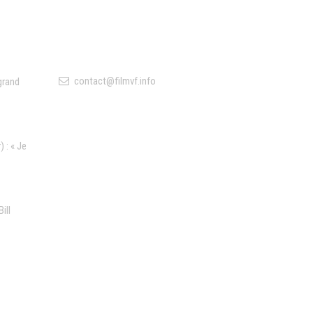
Contact
contact@filmvf.info
grand
 : « Je
ill