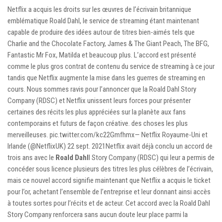
Netflix a acquis les droits sur les œuvres de l’écrivain britannique
emblématique Roald Dahl, le service de streaming étant maintenant
capable de produire des idées autour de titres bien-aimés tels que
Charlie and the Chocolate Factory, James & The Giant Peach, The BFG,
Fantastic Mr Fox, Matilda et beaucoup plus. L’accord est présenté
comme le plus gros contrat de contenu du service de streaming à ce jour
tandis que Netflix augmente la mise dans les guerres de streaming en
cours. Nous sommes ravis pour l’annoncer que la Roald Dahl Story
Company (RDSC) et Netflix unissent leurs forces pour présenter
certaines des récits les plus appréciées sur la planète aux fans
contemporains et futurs de façon créative. des choses les plus
merveilleuses. pic.twitter.com/kc22Gmfhmx— Netflix Royaume-Uni et
Irlande (@NetflixUK) 22 sept. 2021Netflix avait déjà conclu un accord de
trois ans avec le
Roald Dahl
l Story Company (RDSC) qui leur a permis de
concéder sous licence plusieurs des titres les plus célèbres de l’écrivain,
mais ce nouvel accord signifie maintenant que Netflix a acquis le ticket
pour l’or, achetant l’ensemble de l’entreprise et leur donnant ainsi accès
à toutes sortes pour l’récits et de acteur. Cet accord avec la Roald Dahl
Story Company renforcera sans aucun doute leur place parmi la