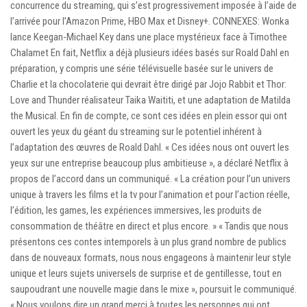
concurrence du streaming, qui s’est progressivement imposée à l’aide de
l’arrivée pour l’Amazon Prime, HBO Max et Disney+. CONNEXES: Wonka
lance Keegan-Michael Key dans une place mystérieux face à Timothee
Chalamet En fait, Netflix a déjà plusieurs idées basés sur Roald Dahl en
préparation, y compris une série télévisuelle basée sur le univers de
Charlie et la chocolaterie qui devrait être dirigé par Jojo Rabbit et Thor:
Love and Thunder réalisateur Taika Waititi, et une adaptation de Matilda
the Musical. En fin de compte, ce sont ces idées en plein essor qui ont
ouvert les yeux du géant du streaming sur le potentiel inhérent à
l’adaptation des œuvres de Roald Dahl. « Ces idées nous ont ouvert les
yeux sur une entreprise beaucoup plus ambitieuse », a déclaré Netflix à
propos de l’accord dans un communiqué. « La création pour l’un univers
unique à travers les films et la tv pour l’animation et pour l’action réelle,
l’édition, les games, les expériences immersives, les produits de
consommation de théâtre en direct et plus encore. » « Tandis que nous
présentons ces contes intemporels à un plus grand nombre de publics
dans de nouveaux formats, nous nous engageons à maintenir leur style
unique et leurs sujets universels de surprise et de gentillesse, tout en
saupoudrant une nouvelle magie dans le mixe », poursuit le communiqué.
« Nous voulons dire un grand merci à toutes les personnes qui ont