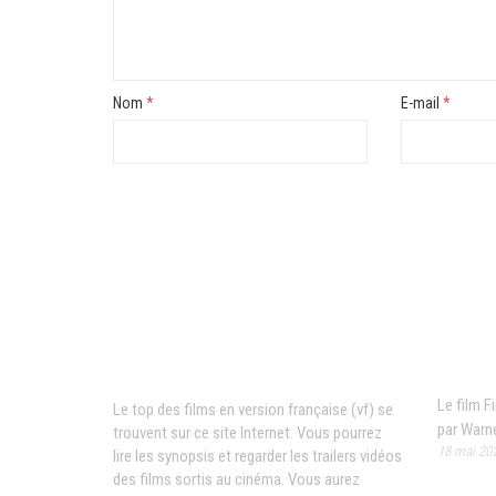
Nom
*
E-mail
*
News
Films VF en ligne
Le film F
Le top des films en version française (vf) se
par Warne
trouvent sur ce site Internet. Vous pourrez
18 mai 20
lire les synopsis et regarder les trailers vidéos
des films sortis au cinéma. Vous aurez