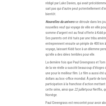
rédigé par Luke Davies, qui avait précédemm
sait pas qui d'autre peut potentiellement d’i
bientôt.
Nouvelles du univers
se déroule dans les jour
nouvelles veuf qui voyage de ville en ville po
somme d’argent est au final offerte à Kidd po
Ses parents ont été tués par une tribu amérin
entreprennent ensuite un périple de 400 km à 
voyage, laissant Kidd face à un dilemme person
qu'elle a des idées terribles pour elle.
La dernière fois que Paul Greengrass et Tom
de la vie réelle a suscité beaucoup d'éloges 
une pour le meilleur film. Le film a aussi ét
dollars au box-office mondial. À partir de lo
participation à la franchise d'action mettan
cette série, ainsi que
22 juillet
pour Netflix, qu
Norvège.
Paul Greengrass est rencontré pour avoir ab