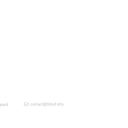
Contact
contact@filmvf.info
grand