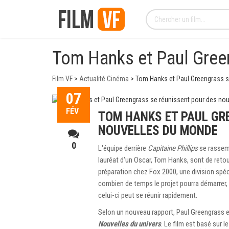
Tom Hanks et Paul Gree
Film VF
>
Actualité Cinéma
>
Tom Hanks et Paul Greengrass s
07
FÉV
TOM HANKS ET PAUL GR
NOUVELLES DU MONDE
0
L'équipe derrière
Capitaine Phillips
se rassemb
lauréat d'un Oscar, Tom Hanks, sont de reto
préparation chez Fox 2000, une division spéc
combien de temps le projet pourra démarrer,
celui-ci peut se réunir rapidement.
Selon un nouveau rapport, Paul Greengrass e
Nouvelles du univers
. Le film est basé sur 