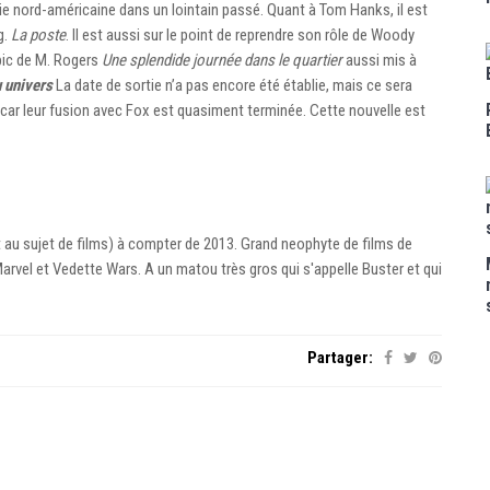
vie nord-américaine dans un lointain passé. Quant à Tom Hanks, il est
g.
La poste
. Il est aussi sur le point de reprendre son rôle de Woody
pic de M. Rogers
Une splendide journée dans le quartier
aussi mis à
 univers
La date de sortie n’a pas encore été établie, mais ce sera
, car leur fusion avec Fox est quasiment terminée. Cette nouvelle est
ut au sujet de films) à compter de 2013. Grand neophyte de films de
vel et Vedette Wars. A un matou très gros qui s'appelle Buster et qui
Partager: