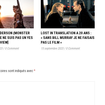
ANDERSON (MONSTER
LOST IN TRANSLATION A 20 ANS :
JE NE SUIS PAS UN YES
« SANS BILL MURRAY JE NE FAISAIS
RVIEW]
PAS LE FILM »
23
/
0 Comment
15 septembre 2023
/
0 Comment
oires sont indiqués avec
*