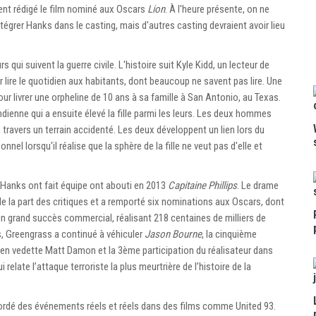
ent rédigé le film nominé aux Oscars
Lion
. À l'heure présente, on ne
ntégrer Hanks dans le casting, mais d'autres casting devraient avoir lieu
s qui suivent la guerre civile. L'histoire suit Kyle Kidd, un lecteur de
ur lire le quotidien aux habitants, dont beaucoup ne savent pas lire. Une
ur livrer une orpheline de 10 ans à sa famille à San Antonio, au Texas.
dienne qui a ensuite élevé la fille parmi les leurs. Les deux hommes
travers un terrain accidenté. Les deux développent un lien lors du
nel lorsqu'il réalise que la sphère de la fille ne veut pas d'elle et
 Hanks ont fait équipe ont abouti en 2013
Capitaine Phillips
. Le drame
de la part des critiques et a remporté six nominations aux Oscars, dont
é un grand succès commercial, réalisant 218 centaines de milliers de
rs, Greengrass a continué à véhiculer
Jason Bourne
, la cinquième
t en vedette Matt Damon et la 3ème participation du réalisateur dans
i relate l’attaque terroriste la plus meurtrière de l’histoire de la
ordé des événements réels et réels dans des films comme United 93.