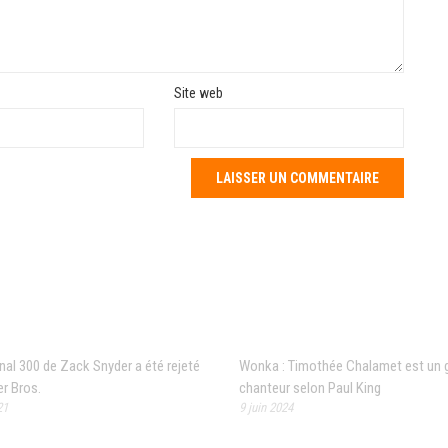
Site web
 populaires
Articles récents
inal 300 de Zack Snyder a été rejeté
Wonka : Timothée Chalamet est un 
r Bros.
chanteur selon Paul King
21
9 juin 2024