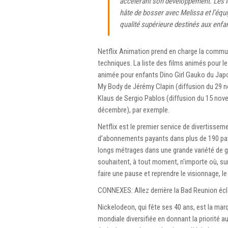
accélérant son développement. Les idé
hâte de bosser avec Melissa et l’équi
qualité supérieure destinés aux enfant
Netflix Animation prend en charge la commun
techniques. La liste des films animés pour l
animée pour enfants Dino Girl Gauko du Japon
My Body de Jérémy Clapin (diffusion du 29 n
Klaus de Sergio Pablos (diffusion du 15 nov
décembre), par exemple.
Netflix est le premier service de divertissem
d’abonnements payants dans plus de 190 pays
longs métrages dans une grande variété de g
souhaitent, à tout moment, n'importe où, su
faire une pause et reprendre le visionnage, l
CONNEXES: Allez derrière la Bad Reunion éc
Nickelodeon, qui fête ses 40 ans, est la marq
mondiale diversifiée en donnant la priorité 