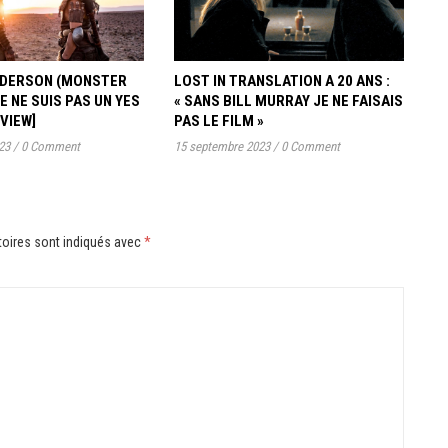
ANDERSON (MONSTER
LOST IN TRANSLATION A 20 ANS :
JE NE SUIS PAS UN YES
« SANS BILL MURRAY JE NE FAISAIS
RVIEW]
PAS LE FILM »
23
/
0 Comment
15 septembre 2023
/
0 Comment
oires sont indiqués avec
*