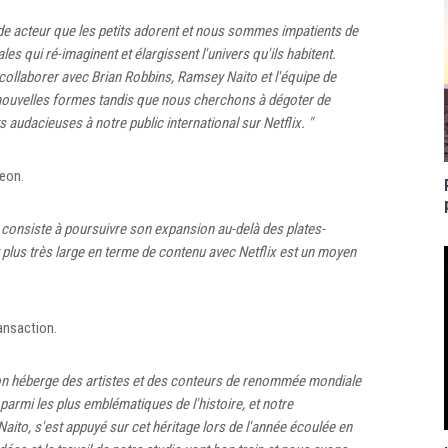
de acteur que les petits adorent et nous sommes impatients de
les qui ré-imaginent et élargissent l'univers qu'ils habitent.
ollaborer avec Brian Robbins, Ramsey Naito et l'équipe de
nouvelles formes tandis que nous cherchons à dégoter de
s audacieuses à notre public international sur Netflix. "
deon.
consiste à poursuivre son expansion au-delà des plates-
t plus très large en terme de contenu avec Netflix est un moyen
ransaction.
on héberge des artistes et des conteurs de renommée mondiale
 parmi les plus emblématiques de l'histoire, et notre
aito, s'est appuyé sur cet héritage lors de l'année écoulée en