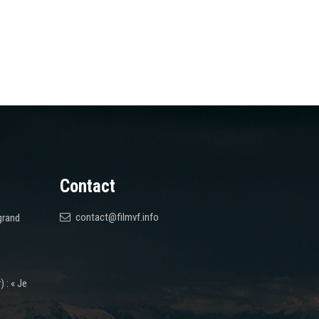
Contact
contact@filmvf.info
grand
 : « Je