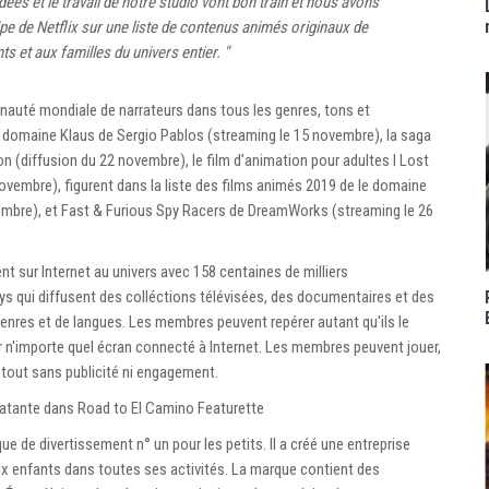
es et le travail de notre studio vont bon train et nous avons
pe de Netflix sur une liste de contenus animés originaux de
s et aux familles du univers entier. "
auté mondiale de narrateurs dans tous les genres, tons et
e domaine Klaus de Sergio Pablos (streaming le 15 novembre), la saga
 (diffusion du 22 novembre), le film d’animation pour adultes I Lost
ovembre), figurent dans la liste des films animés 2019 de le domaine
embre), et Fast & Furious Spy Racers de DreamWorks (streaming le 26
ent sur Internet au univers avec 158 centaines de milliers
 qui diffusent des colléctions télévisées, des documentaires et des
enres et de langues. Les membres peuvent repérer autant qu'ils le
r n'importe quel écran connecté à Internet. Les membres peuvent jouer,
e tout sans publicité ni engagement.
latante dans Road to El Camino Featurette
ue de divertissement n° un pour les petits. Il a créé une entreprise
aux enfants dans toutes ses activités. La marque contient des