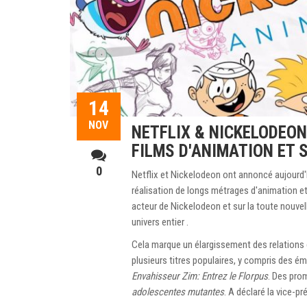
14
NOV
NETFLIX & NICKELODEO
FILMS D'ANIMATION ET 
0
Netflix et Nickelodeon ont annoncé aujourd'h
réalisation de longs métrages d'animation et 
acteur de Nickelodeon et sur la toute nouvell
univers entier .
Cela marque un élargissement des relations e
plusieurs titres populaires, y compris des é
Envahisseur Zim: Entrez le Florpus
. Des pro
adolescentes mutantes
. A déclaré la vice-p