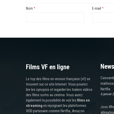
Nom
*
E-mail
*
News
Films VF en ligne
Cassandra
Le top des films en version française (vf) se
maîtresse
trouvent sur ce site Internet. Vous pourrez
Netflix
lire les synopsis et regarder les trailers vidéos
6 janvier 
des films sortis au cinéma. Vous aurez
également la possibilité de voir les
films en
streaming
en rejoignant les plateformes
Joss Whe
VOD partenaire comme Netflix, Amazon
allégatio