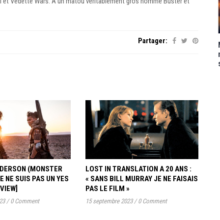
l et Vedette Wars. A un matou véritablement gros nommé Buster et
Partager:
ANDERSON (MONSTER
LOST IN TRANSLATION A 20 ANS :
JE NE SUIS PAS UN YES
« SANS BILL MURRAY JE NE FAISAIS
RVIEW]
PAS LE FILM »
23
/
0 Comment
15 septembre 2023
/
0 Comment