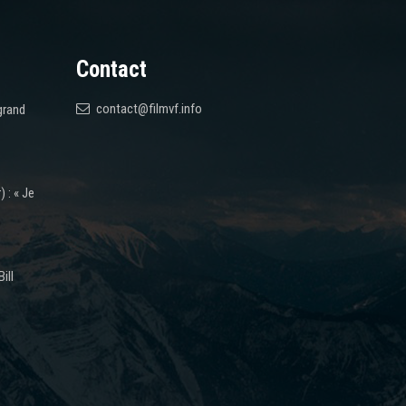
Contact
contact@filmvf.info
grand
 : « Je
ill