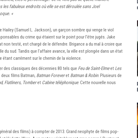
s les fabuleux endroits où elle se est déroulée sans Joel
poque. «
e Hailey (Samuel L. Jackson), un garçon sombre qui venge le viol
sponsables du crime qui étaient sur le point pour l’être jugés. Jake
on testé, est chargé de le défendre. Brigance a du mal à croire que
lle du sud. Tandis que l’affaire avance, la ville est plongée dans un état
nce étant carrément sur le chemin de la violence.
er des classiques des décennies 80 tels que
Feu de Saint-Elme
et
Les
é deux films Batman,
Batman Forever
et
Batman & Robin
. Plusieurs de
nd
,
Flatliners
,
Tomber
et
Cabine téléphonique
. Cette nouvelle nous
 général des films) à compter de 2013. Grand neophyte de films pop-