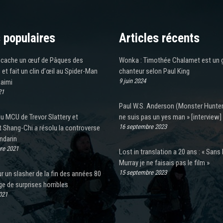
 populaires
Articles récents
cache un œuf de Pâques des
Wonka : Timothée Chalamet est un 
et fait un clin d’œil au Spider-Man
chanteur selon Paul King
9 juin 2024
aimi
21
Paul W.S. Anderson (Monster Hunter)
du MCU de Trevor Slattery et
ne suis pas un yes man » [interview]
16 septembre 2023
Shang-Chi a résolu la controverse
ndarin
re 2021
Lost in translation a 20 ans : « Sans B
Murray je ne faisais pas le film »
15 septembre 2023
r un slasher de la fin des années 80
ge de surprises horribles
021