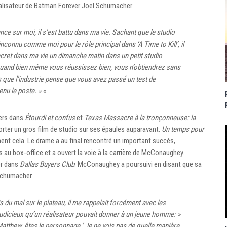
lisateur de Batman Forever Joel Schumacher
nce sur moi, il s’est battu dans ma vie. Sachant que le studio
nconnu comme moi pour le rôle principal dans ‘A Time to Kill’, il
ecret dans ma vie un dimanche matin dans un petit studio
 Quand bien même vous réussissez bien, vous n’obtiendrez sans
s que l’industrie pense que vous avez passé un test de
enu le poste. » «
ers dans
Étourdi et confus
et
Texas Massacre à la tronçonneuse: la
 porter un gros film de studio sur ses épaules auparavant.
Un temps pour
ent cela. Le drame a au final rencontré un important succès,
rs au box-office et a ouvert la voie à la carrière de McConaughey.
er dans
Dallas Buyers Club
. McConaughey a poursuivi en disant que sa
 Schumacher.
s du mal sur le plateau, il me rappelait forcément avec les
 judicieux qu’un réalisateur pouvait donner à un jeune homme: »
atthew, êtes le personnage.’ Je ne vois pas de quelle manière