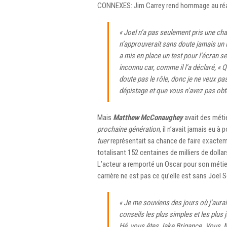
CONNEXES: Jim Carrey rend hommage au réa
« Joel n’a pas seulement pris une cha
n’approuverait sans doute jamais un i
a mis en place un test pour l’écran s
inconnu car, comme il l’a déclaré, «
doute pas le rôle, donc je ne veux pa
dépistage et que vous n’avez pas obt
Mais
Matthew McConaughey
avait des méti
prochaine génération
, il n’avait jamais eu à
tuer
représentait sa chance de faire exactem
totalisant 152 centaines de milliers de dolla
L’acteur a remporté un Oscar pour son méti
carrière ne est pas ce qu’elle est sans Joel
« Je me souviens des jours où j’aurai
conseils les plus simples et les plus
Hé, vous êtes Jake Brigance. Vous, M