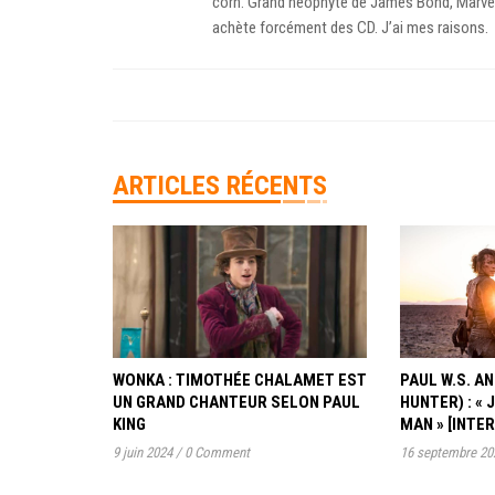
corn. Grand neophyte de James Bond, Marve
achète forcément des CD. J’ai mes raisons.
ARTICLES RÉCENTS
WONKA : TIMOTHÉE CHALAMET EST
PAUL W.S. 
UN GRAND CHANTEUR SELON PAUL
HUNTER) : « 
KING
MAN » [INTE
9 juin 2024
/
0 Comment
16 septembre 20