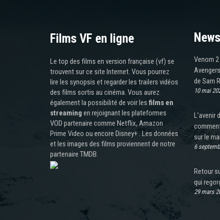
News
Films VF en ligne
Venom 2 
Le top des films en version française (vf) se
Avengers 
trouvent sur ce site Internet. Vous pourrez
de Sam R
lire les synopsis et regarder les trailers vidéos
10 mai 20
des films sortis au cinéma. Vous aurez
également la possibilité de voir les
films en
streaming
en rejoignant les plateformes
L’avenir 
VOD partenaire comme Netflix, Amazon
comment 
Prime Video ou encore Disney+ . Les données
sur le ma
et les images des films proviennent de notre
6 septemb
partenaire TMDB.
Retour su
qui regor
29 mars 2