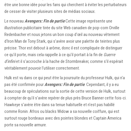
être une bonne idée pour les fans qui cherchent à éviter les perturbateurs
de cesser de visiter plusieurs sites de médias sociaux.
Le nouveau
Avengers: Fin de partie
Cette image représente une
illustration publicitaire tirée du site Web canadien de pop-corn Orville
Redenbacher et nous jetons un bon coup d'œil au nouveau vêtement
d'Iron Man de Tony Stark, qui s’avère avoir une palette de teintes plus
précise. Thor est debout à arôme, donc il est compliquée de distinguer
ce qu'il porte, mais cela rappelle à ce qu'il portait à la fin de
Guerre
d'infini
et il s'accroche à la hache de Stormbreaker, comme s'il espérait
véritablement pouvoir l'utiliser correctement.
Hulk est vu dans ce qui peut être la poursuite du professeur Hulk, qui n'a
pas été confirmée pour
Avengers: Fin de partie
. Cependant, il y a eu
beaucoup de spéculations sur la sortie de cette version de Hulk, surtout
à compter de qu'il s’avère repérer de plus près Bruce Banner cette fois-ci.
Hawkeye s’avère être dans sa tenue habituelle et n'est pas habillé
comme Ronin. Afros ou blacks Widow a sa nouvelle coiffure, qui est
surtout rouge bordeaux avec des pointes blondes et Captain America
porte sa nouvelle armure.