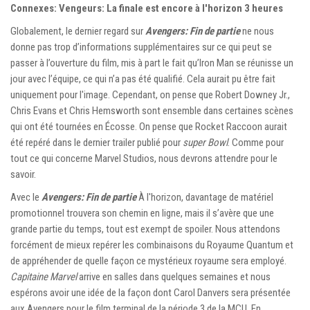
Connexes: Vengeurs: La finale est encore à l'horizon 3 heures
Globalement, le dernier regard sur
Avengers: Fin de partie
ne nous
donne pas trop d’informations supplémentaires sur ce qui peut se
passer à l’ouverture du film, mis à part le fait qu’Iron Man se réunisse un
jour avec l’équipe, ce qui n’a pas été qualifié. Cela aurait pu être fait
uniquement pour l'image. Cependant, on pense que Robert Downey Jr.,
Chris Evans et Chris Hemsworth sont ensemble dans certaines scènes
qui ont été tournées en Écosse. On pense que Rocket Raccoon aurait
été repéré dans le dernier trailer publié pour
super Bowl
. Comme pour
tout ce qui concerne Marvel Studios, nous devrons attendre pour le
savoir.
Avec le
Avengers: Fin de partie
À l'horizon, davantage de matériel
promotionnel trouvera son chemin en ligne, mais il s’avère que une
grande partie du temps, tout est exempt de spoiler. Nous attendons
forcément de mieux repérer les combinaisons du Royaume Quantum et
de appréhender de quelle façon ce mystérieux royaume sera employé.
Capitaine Marvel
arrive en salles dans quelques semaines et nous
espérons avoir une idée de la façon dont Carol Danvers sera présentée
aux Avengers pour le film terminal de la période 3 de la MCU. En