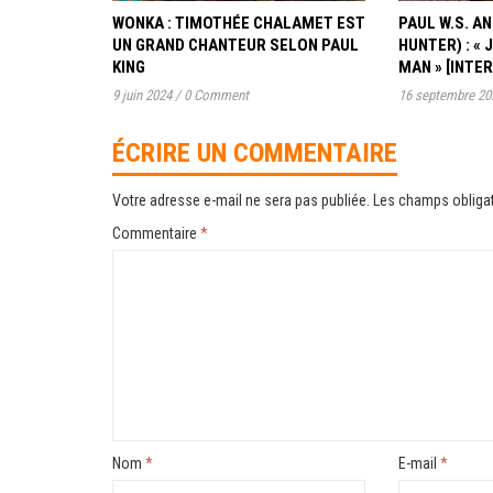
WONKA : TIMOTHÉE CHALAMET EST
PAUL W.S. 
UN GRAND CHANTEUR SELON PAUL
HUNTER) : « 
KING
MAN » [INTE
9 juin 2024
/
0 Comment
16 septembre 20
ÉCRIRE UN COMMENTAIRE
Votre adresse e-mail ne sera pas publiée.
Les champs obligat
Commentaire
*
Nom
*
E-mail
*