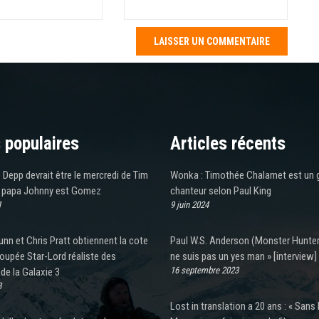
 populaires
Articles récents
 Depp devrait être le mercredi de Tim
Wonka : Timothée Chalamet est un 
i papa Johnny est Gomez
chanteur selon Paul King
1
9 juin 2024
n et Chris Pratt obtiennent la cote
Paul W.S. Anderson (Monster Hunter)
poupée Star-Lord réaliste des
ne suis pas un yes man » [interview]
16 septembre 2023
de la Galaxie 3
3
Lost in translation a 20 ans : « Sans B