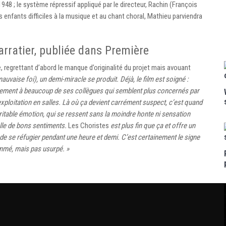
948 ; le système répressif appliqué par le directeur, Rachin (François
s enfants difficiles à la musique et au chant choral, Mathieu parviendra
rratier, publiée dans Première
ie, regrettant d’abord le manque d’originalité du projet mais avouant
mauvaise foi), un demi-miracle se produit. Déjà, le film est soigné :
irement à beaucoup de ses collègues qui semblent plus concernés par
exploitation en salles. Là où ça devient carrément suspect, c’est quand
véritable émotion, qui se ressent sans la moindre honte ni sensation
elle de bons sentiments.
Les Choristes
est plus fin que ça et offre un
 de se réfugier pendant une heure et demi. C’est certainement le signe
mmé, mais pas usurpé. »