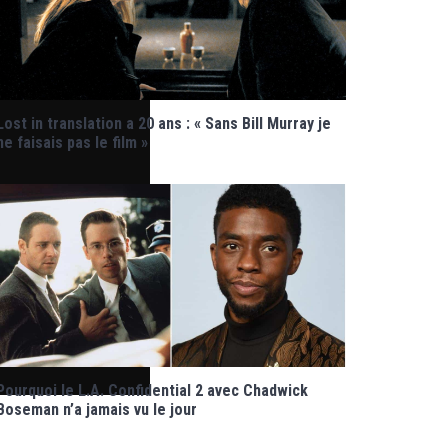
Lost in translation a 20 ans : « Sans Bill Murray je
ne faisais pas le film »
Pourquoi le L.A. Confidential 2 avec Chadwick
Boseman n’a jamais vu le jour