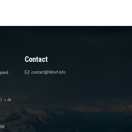
Contact
contact@filmvf.info
grand
 : « Je
ill