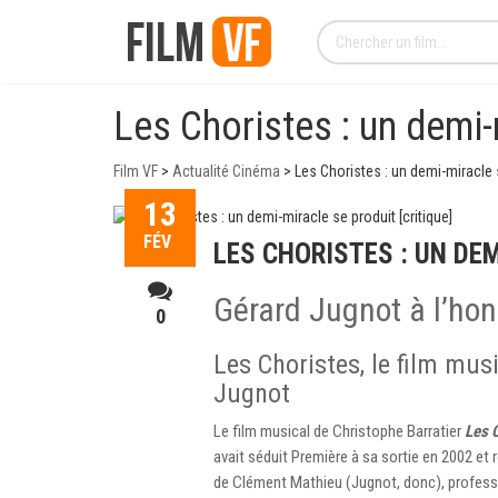
Les Choristes : un demi-m
Film VF
>
Actualité Cinéma
>
Les Choristes : un demi-miracle s
13
FÉV
LES CHORISTES : UN DEM
Gérard Jugnot à l’ho
0
Les Choristes, le film mus
Jugnot
Le film musical de Christophe Barratier
Les 
avait séduit Première à sa sortie en 2002 et r
de Clément Mathieu (Jugnot, donc), professe