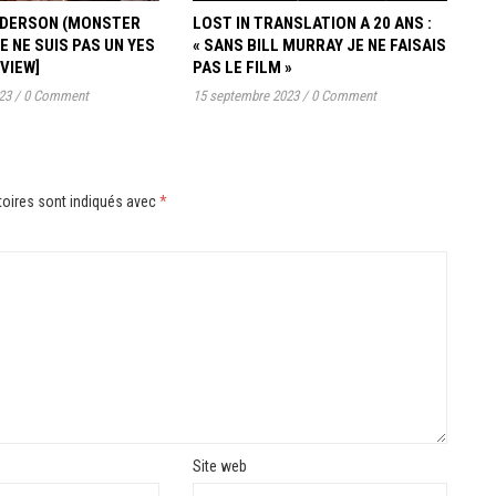
ANDERSON (MONSTER
LOST IN TRANSLATION A 20 ANS :
JE NE SUIS PAS UN YES
« SANS BILL MURRAY JE NE FAISAIS
RVIEW]
PAS LE FILM »
23
/
0 Comment
15 septembre 2023
/
0 Comment
oires sont indiqués avec
*
Site web