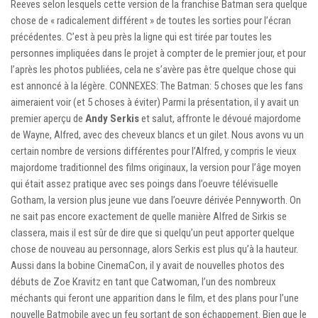
Reeves selon lesquels cette version de la franchise Batman sera quelque
chose de « radicalement différent » de toutes les sorties pour l’écran
précédentes. C’est à peu près la ligne qui est tirée par toutes les
personnes impliquées dans le projet à compter de le premier jour, et pour
l’après les photos publiées, cela ne s’avère pas être quelque chose qui
est annoncé à la légère. CONNEXES: The Batman: 5 choses que les fans
aimeraient voir (et 5 choses à éviter) Parmi la présentation, il y avait un
premier aperçu de
Andy Serkis
et salut, affronte le dévoué majordome
de Wayne, Alfred, avec des cheveux blancs et un gilet. Nous avons vu un
certain nombre de versions différentes pour l’Alfred, y compris le vieux
majordome traditionnel des films originaux, la version pour l’âge moyen
qui était assez pratique avec ses poings dans l’oeuvre télévisuelle
Gotham, la version plus jeune vue dans l’oeuvre dérivée Pennyworth. On
ne sait pas encore exactement de quelle manière Alfred de Sirkis se
classera, mais il est sûr de dire que si quelqu’un peut apporter quelque
chose de nouveau au personnage, alors Serkis est plus qu’à la hauteur.
Aussi dans la bobine CinemaCon, il y avait de nouvelles photos des
débuts de Zoe Kravitz en tant que Catwoman, l’un des nombreux
méchants qui feront une apparition dans le film, et des plans pour l’une
nouvelle Batmobile avec un feu sortant de son échappement. Bien que le