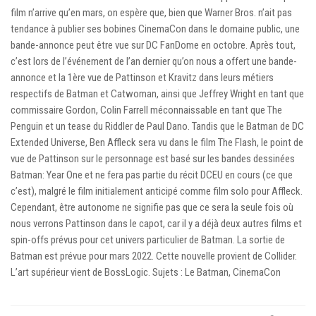
film n’arrive qu’en mars, on espère que, bien que Warner Bros. n’ait pas
tendance à publier ses bobines CinemaCon dans le domaine public, une
bande-annonce peut être vue sur DC FanDome en octobre. Après tout,
c’est lors de l’événement de l’an dernier qu’on nous a offert une bande-
annonce et la 1ère vue de Pattinson et Kravitz dans leurs métiers
respectifs de Batman et Catwoman, ainsi que Jeffrey Wright en tant que
commissaire Gordon, Colin Farrell méconnaissable en tant que The
Penguin et un tease du Riddler de Paul Dano. Tandis que le Batman de DC
Extended Universe, Ben Affleck sera vu dans le film The Flash, le point de
vue de Pattinson sur le personnage est basé sur les bandes dessinées
Batman: Year One et ne fera pas partie du récit DCEU en cours (ce que
c’est), malgré le film initialement anticipé comme film solo pour Affleck.
Cependant, être autonome ne signifie pas que ce sera la seule fois où
nous verrons Pattinson dans le capot, car il y a déjà deux autres films et
spin-offs prévus pour cet univers particulier de Batman. La sortie de
Batman est prévue pour mars 2022. Cette nouvelle provient de Collider.
L’art supérieur vient de BossLogic. Sujets : Le Batman, CinemaCon