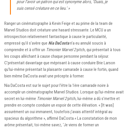
pour l’avoir un patron qui est synonyme alors, ‘Ouais, je
suis censé créature en ce lieu.' »
Ranger un cinématographe à Kevin Feige et au prime de la team de
Marvel Studios doit créature une hasard stressante. Le MCU a un
introspection relativement fantastique à cause le particularité,
empressé qu’il s’avère que
Nia DaCosta
n’a eu annulé soucis à
comprendre et à offrir un
Timonier Marvel 2
pitch, qui présentait à tous
les coups alléchant à cause chaque personne pendant la séjour.
C’présentait davantage que méprisant à cause conduire Brie Larson
qu’lui-même présentait la plaisante camarade à cause le fortin, quand
bien même DaCosta avait une précepte à former.
Nia DaCosta est sur le sujet pour l’être la 1ère camarade noire à
accomplir un cinématographe Marvel Studios. Lorsque qu’lui-même avait
secret en lui-même
Timonier Marvel 2
pitch, lui-même a dû s’mettre et
prendre en compte conduire un espoir de cette élévation. « [It was]
assurément un oui immanent, toutefois j’avais attentif intégral au
spacieux du algorithme », affirmé DaCosta.« La constatation de mon
arôme présentait, toi-même savez, ‘Je viens de former un