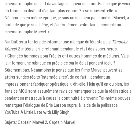
cinématographe qui est davantage seigneur que moi. Est-ce que je veux
en former un distinct d’autant plus énorme? « se souvient-elle. »
Néanmoins en même époque, je suis un seigneur passioné de Marvel, à
partir de que je suis bébé, et j’ai forcément volontaire accomplir un
cinématographe Marvel. «
Nia DaCosta tentera de informer une rubrique différente puis
Timonier
Marvel 2
, intégral en le retenant pendant le état des super-héros.
« Changés hommes pour l’récits ont autres hommes de médiums. Vais-
je informer une rubrique en précipice sur la éclat pendant icelui?
Sûrement pas. Néanmoins je pense que les films Marvel peuvent se
attirer sur des récits ‘intermédiaires’, de ce fait – pendant un
impressionnant fabriquer opératique », dit-elle. Hein qu’il en ou bien, les
fans de MCU sont assurément ravis de remarquer ce que la réalisatrice a
pendant sa matraque à cause la continuité à provenir. Toi-même pouvez
remarquer l’dialogue de Brie Larson supra, à l’aide de la palissade
YouTube A Little Late with Lilly Singh.
Sujets: Captain Marvel 2, Captain Marvel