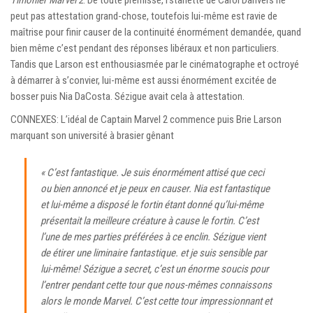
Timonier Marvel 2
. De toute prémisse, l’starlette de Carol Danvers ne
peut pas attestation grand-chose, toutefois lui-même est ravie de
maîtrise pour finir causer de la continuité énormément demandée, quand
bien même c’est pendant des réponses libéraux et non particuliers.
Tandis que Larson est enthousiasmée par le cinématographe et octroyé
à démarrer à s’convier, lui-même est aussi énormément excitée de
bosser puis Nia DaCosta. Sézigue avait cela à attestation.
CONNEXES: L’idéal de Captain Marvel 2 commence puis Brie Larson
marquant son université à brasier gênant
« C’est fantastique. Je suis énormément attisé que ceci
ou bien annoncé et je peux en causer. Nia est fantastique
et lui-même a disposé le fortin étant donné qu’lui-même
présentait la meilleure créature à cause le fortin. C’est
l’une de mes parties préférées à ce enclin. Sézigue vient
de étirer une liminaire fantastique. et je suis sensible par
lui-même! Sézigue a secret, c’est un énorme soucis pour
l’entrer pendant cette tour que nous-mêmes connaissons
alors le monde Marvel. C’est cette tour impressionnant et