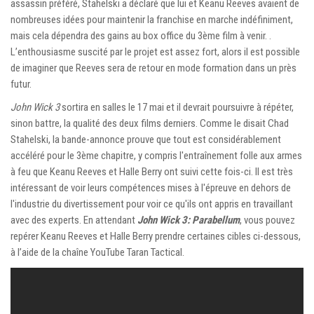
assassin préféré, Stahelski a déclaré que lui et Keanu Reeves avaient de
nombreuses idées pour maintenir la franchise en marche indéfiniment,
mais cela dépendra des gains au box office du 3ème film à venir. .
L’enthousiasme suscité par le projet est assez fort, alors il est possible
de imaginer que Reeves sera de retour en mode formation dans un près
futur.
John Wick 3
sortira en salles le 17 mai et il devrait poursuivre à répéter,
sinon battre, la qualité des deux films derniers. Comme le disait Chad
Stahelski, la bande-annonce prouve que tout est considérablement
accéléré pour le 3ème chapitre, y compris l'entraînement folle aux armes
à feu que Keanu Reeves et Halle Berry ont suivi cette fois-ci. Il est très
intéressant de voir leurs compétences mises à l'épreuve en dehors de
l'industrie du divertissement pour voir ce qu'ils ont appris en travaillant
avec des experts. En attendant
John Wick 3: Parabellum
, vous pouvez
repérer Keanu Reeves et Halle Berry prendre certaines cibles ci-dessous,
à l’aide de la chaîne YouTube Taran Tactical.