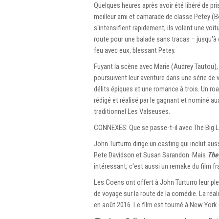
Quelques heures après avoir été libéré de p
meilleur ami et camarade de classe Petey (B
s'intensifient rapidement, ils volent une vo
route pour une balade sans tracas – jusqu'à 
feu avec eux, blessant Petey.
Fuyant la scène avec Marie (Audrey Tautou),
poursuivent leur aventure dans une série de v
délits épiques et une romance à trois. Un roa
rédigé et réalisé par le gagnant et nominé 
traditionnel Les Valseuses.
CONNEXES: Que se passe-t-il avec The Big 
John Turturro dirige un casting qui inclut 
Pete Davidson et Susan Sarandon. Mais
The
intéressant, c'est aussi un remake du film f
Les Coens ont offert à John Turturro leur pl
de voyage sur la route de la comédie. La réa
en août 2016. Le film est tourné à New York