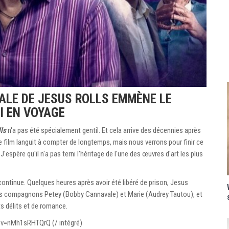
ALE DE JESUS ROLLS EMMÈNE LE
I EN VOYAGE
ls
n'a pas été spécialement gentil. Et cela arrive des décennies après
e film languit à compter de longtemps, mais nous verrons pour finir ce
'espère qu'il n'a pas terni l'héritage de l'une des œuvres d'art les plus
continue. Quelques heures après avoir été libéré de prison, Jesus
res compagnons Petey (Bobby Cannavale) et Marie (Audrey Tautou), et
ts délits et de romance.
?v=nMh1sRHTQrQ (/ intégré)