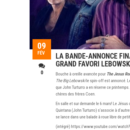
09
FÉV
LA BANDE-ANNONCE FIN
GRAND FAVORI LEBOWSK
0
Bouche à oreille avancée pour
The Jesus Rol
The Big Lebowski
le spin-off est annoncé. L
que John Turturro a en réserve ce printemps. J
chères des frères Coen.
En salle et sur demande le 6 mars! Le Jésus 
Quintana (John Turturro) s'associe à d'aut
se lance dans une balade à roue libre de peti
(intégré) https://www.youtube.com/watch