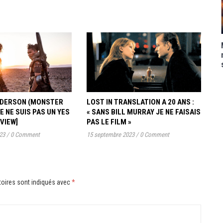
ANDERSON (MONSTER
LOST IN TRANSLATION A 20 ANS :
JE NE SUIS PAS UN YES
« SANS BILL MURRAY JE NE FAISAIS
RVIEW]
PAS LE FILM »
23
/
0 Comment
15 septembre 2023
/
0 Comment
oires sont indiqués avec
*