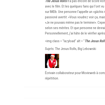
The Jesus Rolls
n'a pas encore de score Rot
avec le film. Et les quelques fans qui l'ont vu
sur IMDb. Une personne l'appelle un «gâchi
passioné avertit: «Vous voudrez voir ça, mai
«Je ne pouvais même pas le terminer». Cepend
selon ses mérites. Et que personne ne devrait
Personnellement, j'ai hâte de le vérifier apr
<img class = "lazyload" alt = "
The Jesus Roll
Sujets: The Jesus Rolls, Big Lebowski
Écrivain collaborateur pour Movieweb à compt
répétition.