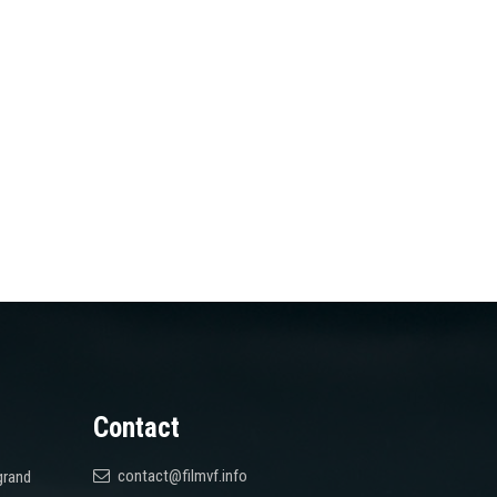
Contact
contact@filmvf.info
grand