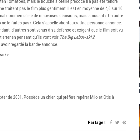
ten Tomatoes, mais le bouche à oreille précoce n'a pas été tendre
 ne traitent pas le film plus gentiment. Il est en moyenne de 4,6 sur 10
s mal commercialisé de mauvaises décisions, mais amusant». Un autre
s ne le faites pas». Cela s'appelle «honteux». Une personne annoncé:
ant, d'autres sont venus à sa défense et exigent que le film soit vu
 errer en pensant qu'ils vont voir
The Big Lebowski 2
.
ès avoir regardé la bande-annonce.
s
« />
er de 2001. Possède un chien qui préfère repérer Milo et Otis à
Partager: