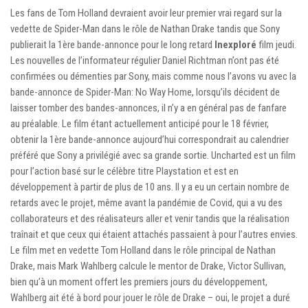
Les fans de Tom Holland devraient avoir leur premier vrai regard sur la
vedette de Spider-Man dans le rôle de Nathan Drake tandis que Sony
publierait la 1ère bande-annonce pour le long retard
Inexploré
film jeudi.
Les nouvelles de l’informateur régulier Daniel Richtman n’ont pas été
confirmées ou démenties par Sony, mais comme nous l’avons vu avec la
bande-annonce de Spider-Man: No Way Home, lorsqu’ils décident de
laisser tomber des bandes-annonces, il n’y a en général pas de fanfare
au préalable. Le film étant actuellement anticipé pour le 18 février,
obtenir la 1ère bande-annonce aujourd’hui correspondrait au calendrier
préféré que Sony a privilégié avec sa grande sortie. Uncharted est un film
pour l’action basé sur le célèbre titre Playstation et est en
développement à partir de plus de 10 ans. Il y a eu un certain nombre de
retards avec le projet, même avant la pandémie de Covid, qui a vu des
collaborateurs et des réalisateurs aller et venir tandis que la réalisation
traînait et que ceux qui étaient attachés passaient à pour l’autres envies.
Le film met en vedette Tom Holland dans le rôle principal de Nathan
Drake, mais Mark Wahlberg calcule le mentor de Drake, Victor Sullivan,
bien qu’à un moment offert les premiers jours du développement,
Wahlberg ait été à bord pour jouer le rôle de Drake – oui, le projet a duré