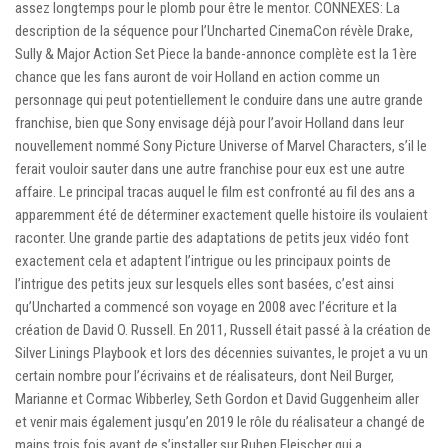
assez longtemps pour le plomb pour être le mentor. CONNEXES: La
description de la séquence pour l’Uncharted CinemaCon révèle Drake,
Sully & Major Action Set Piece la bande-annonce complète est la 1ère
chance que les fans auront de voir Holland en action comme un
personnage qui peut potentiellement le conduire dans une autre grande
franchise, bien que Sony envisage déjà pour l’avoir Holland dans leur
nouvellement nommé Sony Picture Universe of Marvel Characters, s’il le
ferait vouloir sauter dans une autre franchise pour eux est une autre
affaire. Le principal tracas auquel le film est confronté au fil des ans a
apparemment été de déterminer exactement quelle histoire ils voulaient
raconter. Une grande partie des adaptations de petits jeux vidéo font
exactement cela et adaptent l’intrigue ou les principaux points de
l’intrigue des petits jeux sur lesquels elles sont basées, c’est ainsi
qu’Uncharted a commencé son voyage en 2008 avec l’écriture et la
création de David O. Russell. En 2011, Russell était passé à la création de
Silver Linings Playbook et lors des décennies suivantes, le projet a vu un
certain nombre pour l’écrivains et de réalisateurs, dont Neil Burger,
Marianne et Cormac Wibberley, Seth Gordon et David Guggenheim aller
et venir mais également jusqu’en 2019 le rôle du réalisateur a changé de
mains trois fois avant de s’installer sur Ruben Fleischer qui a