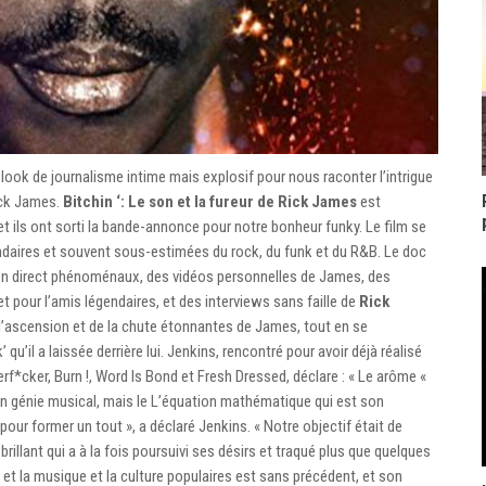
 look de journalisme intime mais explosif pour nous raconter l’intrigue
ick James.
Bitchin ‘: Le son et la fureur de Rick James
est
t ils ont sorti la bande-annonce pour notre bonheur funky. Le film se
endaires et souvent sous-estimées du rock, du funk et du R&B. Le doc
en direct phénoménaux, des vidéos personnelles de James, des
et pour l’amis légendaires, et des interviews sans faille de
Rick
 l’ascension et de la chute étonnantes de James, tout en se
u’il a laissée derrière lui. Jenkins, rencontré pour avoir déjà réalisé
*cker, Burn !, Word Is Bond et Fresh Dressed, déclare : « Le arôme «
n génie musical, mais le L’équation mathématique qui est son
our former un tout », a déclaré Jenkins. « Notre objectif était de
e brillant qui a à la fois poursuivi ses désirs et traqué plus que quelques
 et la musique et la culture populaires est sans précédent, et son