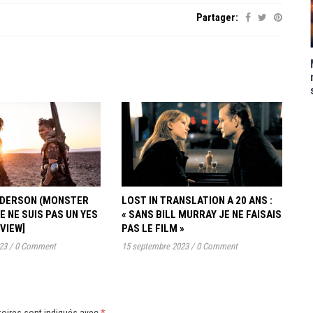
Partager:
ANDERSON (MONSTER
LOST IN TRANSLATION A 20 ANS :
JE NE SUIS PAS UN YES
« SANS BILL MURRAY JE NE FAISAIS
RVIEW]
PAS LE FILM »
23
/
0 Comment
15 septembre 2023
/
0 Comment
oires sont indiqués avec
*