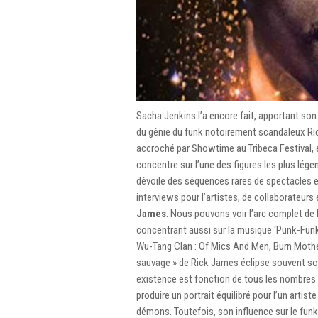
Sacha Jenkins l’a encore fait, apportant son
du génie du funk notoirement scandaleux R
accroché par Showtime au Tribeca Festival, e
concentre sur l’une des figures les plus lég
dévoile des séquences rares de spectacles 
interviews pour l’artistes, de collaborateurs 
James
. Nous pouvons voir l’arc complet de
concentrant aussi sur la musique ‘Punk-Funk’ q
Wu-Tang Clan : Of Mics And Men, Burn Motherf
sauvage » de Rick James éclipse souvent so
existence est fonction de tous les nombres p
produire un portrait équilibré pour l’un artist
démons. Toutefois, son influence sur le funk