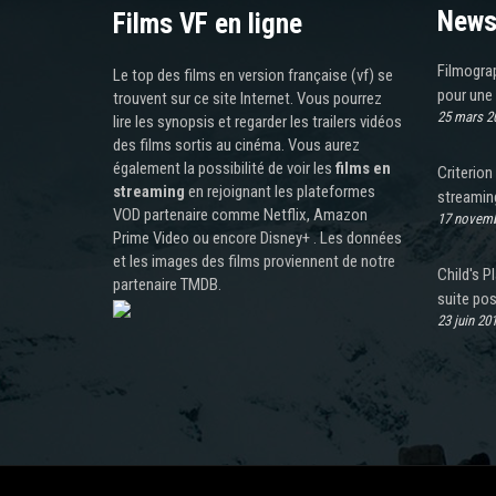
News
Films VF en ligne
Filmograp
Le top des films en version française (vf) se
pour une 
trouvent sur ce site Internet. Vous pourrez
25 mars 2
lire les synopsis et regarder les trailers vidéos
des films sortis au cinéma. Vous aurez
également la possibilité de voir les
films en
Criterio
streaming
en rejoignant les plateformes
streamin
VOD partenaire comme Netflix, Amazon
17 novemb
Prime Video ou encore Disney+ . Les données
et les images des films proviennent de notre
Child's P
partenaire TMDB.
suite pos
23 juin 20