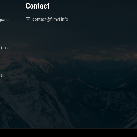
Contact
contact@filmvf.info
grand
 : « Je
ill