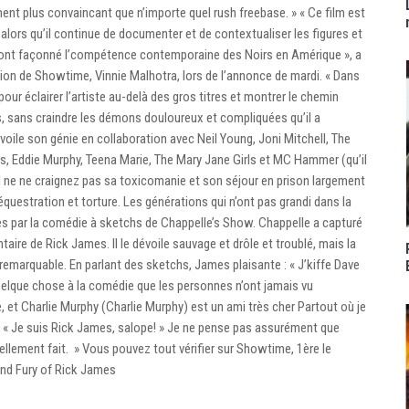
nt plus convaincant que n’importe quel rush freebase. » « Ce film est
lors qu’il continue de documenter et de contextualiser les figures et
ont façonné l’compétence contemporaine des Noirs en Amérique », a
ion de Showtime, Vinnie Malhotra, lors de l’annonce de mardi. « Dans
our éclairer l’artiste au-delà des gros titres et montrer le chemin
 sans craindre les démons douloureux et compliquées qu’il a
voile son génie en collaboration avec Neil Young, Joni Mitchell, The
, Eddie Murphy, Teena Marie, The Mary Jane Girls et MC Hammer (qu’il
l ne ne craignez pas sa toxicomanie et son séjour en prison largement
questration et torture. Les générations qui n’ont pas grandi dans la
s par la comédie à sketchs de Chappelle’s Show. Chappelle a capturé
aire de Rick James. Il le dévoile sauvage et drôle et troublé, mais la
 remarquable. En parlant des sketchs, James plaisante : « J’kiffe Dave
uelque chose à la comédie que les personnes n’ont jamais vu
et Charlie Murphy (Charlie Murphy) est un ami très cher Partout où je
ends « Je suis Rick James, salope! » Je ne pense pas assurément que
entiellement fait. » Vous pouvez tout vérifier sur Showtime, 1ère le
 and Fury of Rick James