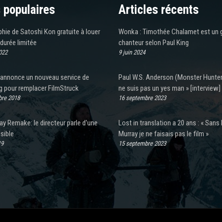
 populaires
Articles récents
hie de Satoshi Kon gratuite à louer
Wonka : Timothée Chalamet est un 
durée limitée
chanteur selon Paul King
022
9 juin 2024
n annonce un nouveau service de
Paul W.S. Anderson (Monster Hunter)
g pour remplacer FilmStruck
ne suis pas un yes man » [interview]
re 2018
16 septembre 2023
lay Remake: le directeur parle d'une
Lost in translation a 20 ans : « Sans B
sible
Murray je ne faisais pas le film »
19
15 septembre 2023