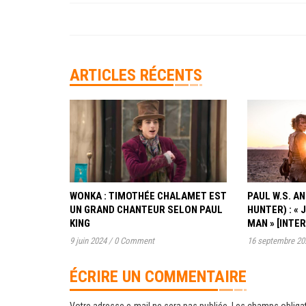
ARTICLES RÉCENTS
WONKA : TIMOTHÉE CHALAMET EST
PAUL W.S. 
UN GRAND CHANTEUR SELON PAUL
HUNTER) : « 
KING
MAN » [INTE
9 juin 2024
/
0 Comment
16 septembre 20
ÉCRIRE UN COMMENTAIRE
Votre adresse e-mail ne sera pas publiée.
Les champs obligat