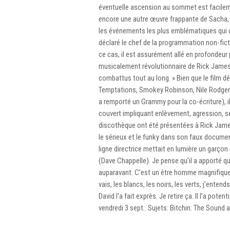
éventuelle ascension au sommet est facileme
encore une autre œuvre frappante de Sacha, a
les événements les plus emblématiques qui 
déclaré le chef de la programmation non-fict
ce cas, il est assurément allé en profondeur p
musicalement révolutionnaire de Rick James,
combattus tout au long. » Bien que le film dé
Temptations, Smokey Robinson, Nile Rodgers
a remporté un Grammy pour la co-écriture), i
couvert impliquant enlèvement, agression, sé
discothèque ont été présentées à Rick Jame
le sérieux et le funky dans son faux document
ligne directrice mettait en lumière un garçon
(Dave Chappelle). Je pense qu’il a apporté q
auparavant. C’est un être homme magnifique, 
vais, les blancs, les noirs, les verts, j’ent
David l’a fait exprès. Je retire ça. Il l’a pot
vendredi 3 sept.. Sujets: Bitchin: The Sound