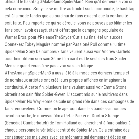
utilisant le hashtag #MakeRaimiSpiderMan4. Bien qu’il demeure à voir si
cela convaincra Sony de se mettre au boulot sur la continuité, le hashtag
est à la mode tandis que aujourd’hui de fans exigent que la continuité
soit faite. Peu importe ce qui se déroule, vous ne pouvez pas blâmer les
fans pour l’avoir essayé, étant offert que la campagne populaire de
Warner Bros. pour #ReleaseTheSnyderCut a au final été un succès.
Connexes: Tobey Maguire nommé par Passioné Poll comme l’ultime
Spider-Man Sony De nombreux fans veulent aussi voir Andrew Garfield
pour finir obtenir son sain 3ème film car il est le seul des trois Spider-
Men sur grand écran à ne pas avoir sa sain trilogie.
#TheAmazingSpiderMan3 a aussi été à la mode ces derniers temps et
de nombreux artistes ont créé leurs propres affiches en imaginant la
continuité. À cette fin, plusieurs fans veulent aussi voir Emma Stone
obtenir son sain film Spider-Gwen. L’accent mis sur le multivers dans
Spider-Man: No Way Home calcule un grand rôle dans ces campagnes de
fans renouvelées. Comme on le aperçoit dans les bandes-annonces
avant sa sortie, le nouveau film a Peter Parker et Doctor Strange
(Benedict Cumberbatch) de Tom Holland qui cherchent à faire oublier à
chaque personne la véritable identité de Spider-Man. Cela entraîne des
conséquences majeures avec les méchants qui demeurent décés en