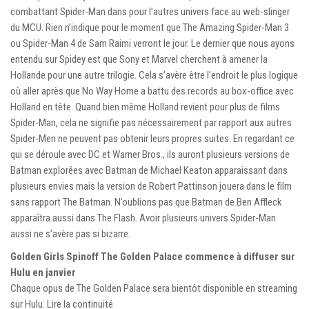
combattant Spider-Man dans pour l’autres univers face au web-slinger
du MCU. Rien n’indique pour le moment que The Amazing Spider-Man 3
ou Spider-Man 4 de Sam Raimi verront le jour. Le dernier que nous ayons
entendu sur Spidey est que Sony et Marvel cherchent à amener la
Hollande pour une autre trilogie. Cela s’avère être l’endroit le plus logique
où aller après que No Way Home a battu des records au box-office avec
Holland en tête. Quand bien même Holland revient pour plus de films
Spider-Man, cela ne signifie pas nécessairement par rapport aux autres
Spider-Men ne peuvent pas obtenir leurs propres suites. En regardant ce
qui se déroule avec DC et Warner Bros., ils auront plusieurs versions de
Batman explorées avec Batman de Michael Keaton apparaissant dans
plusieurs envies mais la version de Robert Pattinson jouera dans le film
sans rapport The Batman. N’oublions pas que Batman de Ben Affleck
apparaîtra aussi dans The Flash. Avoir plusieurs univers Spider-Man
aussi ne s’avère pas si bizarre.
Golden Girls Spinoff The Golden Palace commence à diffuser sur
Hulu en janvier
Chaque opus de The Golden Palace sera bientôt disponible en streaming
sur Hulu. Lire la continuité