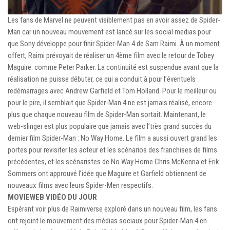
Les fans de Marvel ne peuvent visiblement pas en avoir assez de Spider-
Man car un nouveau mouvement est lancé sur les social medias pour
que Sony développe pour finir Spider-Man 4 de Sam Raimi. À un moment
offert, Raimi prévoyait de réaliser un 4ème film avec le retour de Tobey
Maguire. comme Peter Parker. La continuité est suspendue avant que la
réalisation ne puisse débuter, ce qui a conduit à pour l’éventuels
redémarrages avec Andrew Garfield et Tom Holland. Pour le meilleur ou
pour le pire, il semblait que Spider-Man 4 ne est jamais réalisé, encore
plus que chaque nouveau film de Spider-Man sortait. Maintenant, le
web-slinger est plus populaire que jamais avec l’très grand succès du
dernier film Spider-Man : No Way Home. Le film a aussi ouvert grand les
portes pour revisiter les acteur et les scénarios des franchises de films
précédentes, et les scénaristes de No Way Home Chris McKenna et Erik
Sommers ont approuvé l’idée que Maguire et Garfield obtiennent de
nouveaux films avec leurs Spider-Men respectifs.
MOVIEWEB VIDÉO DU JOUR
Espérant voir plus de Raimiverse exploré dans un nouveau film, les fans
ont rejoint le mouvement des médias sociaux pour Spider-Man 4 en