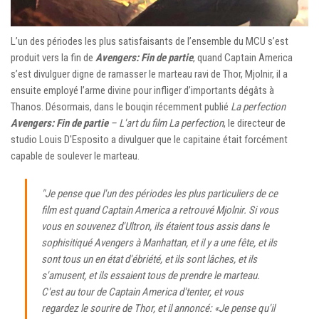
L’un des périodes les plus satisfaisants de l’ensemble du MCU s’est
produit vers la fin de
Avengers: Fin de partie
, quand Captain America
s’est divulguer digne de ramasser le marteau ravi de Thor, Mjolnir, il a
ensuite employé l’arme divine pour infliger d’importants dégâts à
Thanos. Désormais, dans le bouqin récemment publié
La perfection
Avengers: Fin de partie
– L'art du film La perfection
, le directeur de
studio Louis D'Esposito a divulguer que le capitaine était forcément
capable de soulever le marteau.
"Je pense que l'un des périodes les plus particuliers de ce
film est quand Captain America a retrouvé Mjolnir. Si vous
vous en souvenez d'Ultron, ils étaient tous assis dans le
sophisitiqué Avengers à Manhattan, et il y a une fête, et ils
sont tous un en état d'ébriété, et ils sont lâches, et ils
s'amusent, et ils essaient tous de prendre le marteau.
C'est au tour de Captain America d'tenter, et vous
regardez le sourire de Thor, et il annoncé: «Je pense qu'il