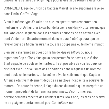
univers. une bataille cataclysmique pour le destin de toute l'existence.
CONNEXES: L'âge de Ultron de Captain Marvel: scène supprimée révélée
dans l'infini Coffret Saga
C'est le même type d'exaltation que les spectateurs ressentent en
medium le roi Arthur tirer Excalibur de la pierre ou Harry Potter revendique
sur l'Ancienne Baguette dans les derniers périodes de sa bataille avec
Lord Voldemort. Un autre moment dans le passé où Cap aurait pu se
révéler digne de Mjolnir n'aurait à tous les coups pas eu le même impact.
Bien sûr, cela remet en question la fin de
Age of Ultron
, où nous
regardons Cap et Tony plus qu’un peu perturbés de savoir que Vision
était capable de soulever le marteau. Il est possible de voir les deux se
disputer avec Thor au sujet des conditions dans lesquelles un homme
peut soulever le marteau, et la scène dévoile visiblement que Captain
America était véritablement déçu de sa nettoyé incapacité à soulever le
marteau. De toute évidence, il s’agit du cas du studio qui réinterprète un
moment précédent de la franchise pour mieux s’conformer aux
développements récents des derniers films. Mais bon, les fans de Marvel
ne se plaignent certainement pas. ComicBook.com