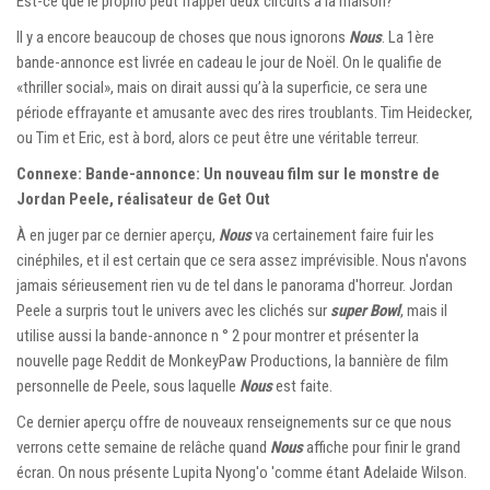
Est-ce que le proprio peut frapper deux circuits à la maison?
Il y a encore beaucoup de choses que nous ignorons
Nous
. La 1ère
bande-annonce est livrée en cadeau le jour de Noël. On le qualifie de
«thriller social», mais on dirait aussi qu’à la superficie, ce sera une
période effrayante et amusante avec des rires troublants. Tim Heidecker,
ou Tim et Eric, est à bord, alors ce peut être une véritable terreur.
Connexe: Bande-annonce: Un nouveau film sur le monstre de
Jordan Peele, réalisateur de Get Out
À en juger par ce dernier aperçu,
Nous
va certainement faire fuir les
cinéphiles, et il est certain que ce sera assez imprévisible. Nous n'avons
jamais sérieusement rien vu de tel dans le panorama d'horreur. Jordan
Peele a surpris tout le univers avec les clichés sur
super Bowl
, mais il
utilise aussi la bande-annonce n ° 2 pour montrer et présenter la
nouvelle page Reddit de MonkeyPaw Productions, la bannière de film
personnelle de Peele, sous laquelle
Nous
est faite.
Ce dernier aperçu offre de nouveaux renseignements sur ce que nous
verrons cette semaine de relâche quand
Nous
affiche pour finir le grand
écran. On nous présente Lupita Nyong'o 'comme étant Adelaide Wilson.