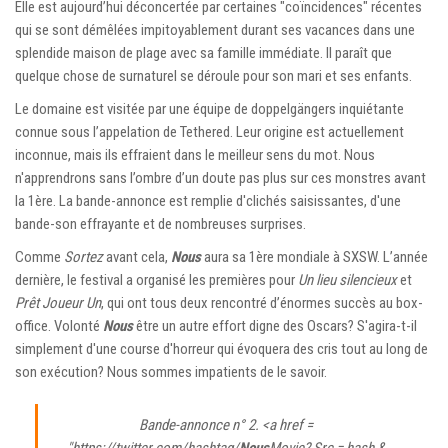
Elle est aujourd’hui déconcertée par certaines "coïncidences" récentes
qui se sont démêlées impitoyablement durant ses vacances dans une
splendide maison de plage avec sa famille immédiate. Il paraît que
quelque chose de surnaturel se déroule pour son mari et ses enfants.
Le domaine est visitée par une équipe de doppelgängers inquiétante
connue sous l’appelation de Tethered. Leur origine est actuellement
inconnue, mais ils effraient dans le meilleur sens du mot. Nous
n'apprendrons sans l’ombre d’un doute pas plus sur ces monstres avant
la 1ère. La bande-annonce est remplie d'clichés saisissantes, d'une
bande-son effrayante et de nombreuses surprises.
Comme
Sortez
avant cela,
Nous
aura sa 1ère mondiale à SXSW. L’année
dernière, le festival a organisé les premières pour
Un lieu silencieux
et
Prêt Joueur Un
, qui ont tous deux rencontré d’énormes succès au box-
office. Volonté
Nous
être un autre effort digne des Oscars? S'agira-t-il
simplement d'une course d'horreur qui évoquera des cris tout au long de
son exécution? Nous sommes impatients de le savoir.
Bande-annonce n° 2. <a href =