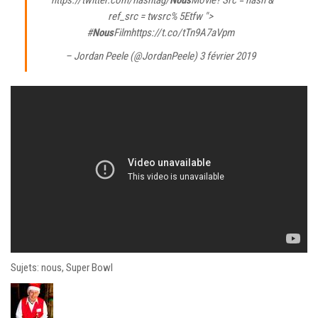
"https://twitter.com/hashtag/
Nous
Movie? Src = hash &
ref_src = twsrc% 5Etfw ">
#
Nous
Filmhttps://t.co/tTn9A7aVpm
– Jordan Peele (@JordanPeele)
3 février 2019
Sujets: nous, Super Bowl