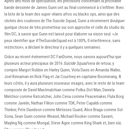
Après des mois de spéculation, les précisions concernant la prochaine
bande dessinée de James Gunn ont au final commencé à s’infiltrer. Avec
la liste de la team des super-vilains afros ou blacks ops, ainsi que des
clichés des coulisses de The Suicide Squad, Gunn a récemment divulguer
quelque chose de très prometteur sur son approche et celle du studio du
film DC, à savoir que Gunn est laissé pour élaborer sa vision seul. «Je
peux identifier que #TheSuicideSquad est à 100%, 0 interférence, sans
restriction», a déclaré le directeur il y a quelques semaines.
Grâce au récent événement DC FanDome, nous savons aujourd’hui que
plusieurs acteur principaux de 2016
Suicide Squad
sera de retour, y
compris Margot Robbie en Harley Quinn, Viola Davis en Amanda Waller,
Joel Kinnaman en Rick Flag et Jai Courtney en capitaine Boomerang. A
leurs côtés, il y aura plusieurs nouveaux visages, avec le reste de la team
composée de David Mastmalchian comme Polka-Dot Man, Daniela
Melchior comme Ratcatcher, John Cena comme Peacemaker, Flula Borg
comme Javelin, Nathan Fillion comme TDK, Peter Capaldi comme
Thinker, Pete Davidson comme Metisses Guard, Alice Braga comme Sol
Soria, Sean Gunn comme Weasel, Michael Rooker comme Savant,
Mayling Ng comme Mongal, Steve Agee comme King Shark et, bien sûr,