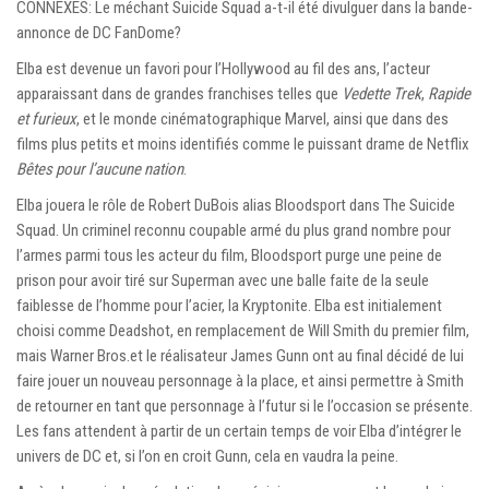
CONNEXES: Le méchant Suicide Squad a-t-il été divulguer dans la bande-
annonce de DC FanDome?
Elba est devenue un favori pour l’Hollywood au fil des ans, l’acteur
apparaissant dans de grandes franchises telles que
Vedette Trek
,
Rapide
et furieux
, et le monde cinématographique Marvel, ainsi que dans des
films plus petits et moins identifiés comme le puissant drame de Netflix
Bêtes pour l’aucune nation
.
Elba jouera le rôle de Robert DuBois alias Bloodsport dans The Suicide
Squad. Un criminel reconnu coupable armé du plus grand nombre pour
l’armes parmi tous les acteur du film, Bloodsport purge une peine de
prison pour avoir tiré sur Superman avec une balle faite de la seule
faiblesse de l’homme pour l’acier, la Kryptonite. Elba est initialement
choisi comme Deadshot, en remplacement de Will Smith du premier film,
mais Warner Bros.et le réalisateur James Gunn ont au final décidé de lui
faire jouer un nouveau personnage à la place, et ainsi permettre à Smith
de retourner en tant que personnage à l’futur si le l’occasion se présente.
Les fans attendent à partir de un certain temps de voir Elba d’intégrer le
univers de DC et, si l’on en croit Gunn, cela en vaudra la peine.