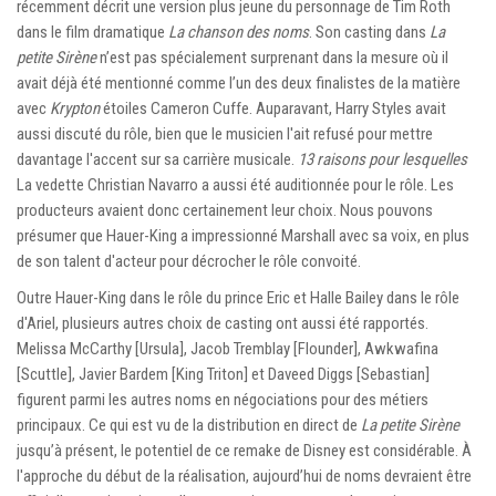
récemment décrit une version plus jeune du personnage de Tim Roth
dans le film dramatique
La chanson des noms
. Son casting dans
La
petite Sirène
n’est pas spécialement surprenant dans la mesure où il
avait déjà été mentionné comme l’un des deux finalistes de la matière
avec
Krypton
étoiles Cameron Cuffe. Auparavant, Harry Styles avait
aussi discuté du rôle, bien que le musicien l'ait refusé pour mettre
davantage l'accent sur sa carrière musicale.
13 raisons pour lesquelles
La vedette Christian Navarro a aussi été auditionnée pour le rôle. Les
producteurs avaient donc certainement leur choix. Nous pouvons
présumer que Hauer-King a impressionné Marshall avec sa voix, en plus
de son talent d'acteur pour décrocher le rôle convoité.
Outre Hauer-King dans le rôle du prince Eric et Halle Bailey dans le rôle
d'Ariel, plusieurs autres choix de casting ont aussi été rapportés.
Melissa McCarthy [Ursula], Jacob Tremblay [Flounder], Awkwafina
[Scuttle], Javier Bardem [King Triton] et Daveed Diggs [Sebastian]
figurent parmi les autres noms en négociations pour des métiers
principaux. Ce qui est vu de la distribution en direct de
La petite Sirène
jusqu’à présent, le potentiel de ce remake de Disney est considérable. À
l'approche du début de la réalisation, aujourd’hui de noms devraient être