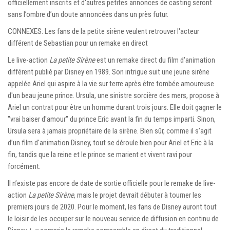
officiellement inscrits et d'autres petites annonces de casting seront
sans l’ombre d’un doute annoncées dans un près futur.
CONNEXES: Les fans de la petite sirène veulent retrouver l'acteur
différent de Sebastian pour un remake en direct
Le live-action
La petite Sirène
est un remake direct du film d'animation
différent publié par Disney en 1989. Son intrigue suit une jeune sirène
appelée Ariel qui aspire à la vie sur terre après être tombée amoureuse
d'un beau jeune prince. Ursula, une sinistre sorcière des mers, propose à
Ariel un contrat pour être un homme durant trois jours. Elle doit gagner le
"vrai baiser d'amour" du prince Eric avant la fin du temps imparti. Sinon,
Ursula sera à jamais propriétaire de la sirène. Bien sûr, comme il s’agit
d’un film d'animation Disney, tout se déroule bien pour Ariel et Eric à la
fin, tandis que la reine et le prince se marient et vivent ravi pour
forcément.
Il n’existe pas encore de date de sortie officielle pour le remake de live-
action
La petite Sirène
, mais le projet devrait débuter à tourner les
premiers jours de 2020. Pour le moment, les fans de Disney auront tout
le loisir de les occuper sur le nouveau service de diffusion en continu de