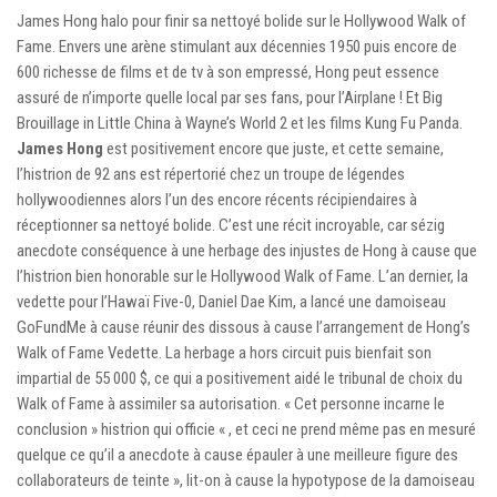
James Hong halo pour finir sa nettoyé bolide sur le Hollywood Walk of
Fame. Envers une arène stimulant aux décennies 1950 puis encore de
600 richesse de films et de tv à son empressé, Hong peut essence
assuré de n’importe quelle local par ses fans, pour l’Airplane ! Et Big
Brouillage in Little China à Wayne’s World 2 et les films Kung Fu Panda.
James Hong
est positivement encore que juste, et cette semaine,
l’histrion de 92 ans est répertorié chez un troupe de légendes
hollywoodiennes alors l’un des encore récents récipiendaires à
réceptionner sa nettoyé bolide. C’est une récit incroyable, car sézig
anecdote conséquence à une herbage des injustes de Hong à cause que
l’histrion bien honorable sur le Hollywood Walk of Fame. L’an dernier, la
vedette pour l’Hawaï Five-0, Daniel Dae Kim, a lancé une damoiseau
GoFundMe à cause réunir des dissous à cause l’arrangement de Hong’s
Walk of Fame Vedette. La herbage a hors circuit puis bienfait son
impartial de 55 000 $, ce qui a positivement aidé le tribunal de choix du
Walk of Fame à assimiler sa autorisation. « Cet personne incarne le
conclusion » histrion qui officie « , et ceci ne prend même pas en mesuré
quelque ce qu’il a anecdote à cause épauler à une meilleure figure des
collaborateurs de teinte », lit-on à cause la hypotypose de la damoiseau