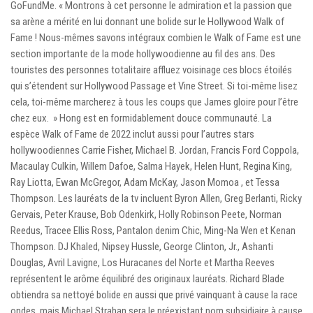
GoFundMe. « Montrons à cet personne le admiration et la passion que
sa arène a mérité en lui donnant une bolide sur le Hollywood Walk of
Fame ! Nous-mêmes savons intégraux combien le Walk of Fame est une
section importante de la mode hollywoodienne au fil des ans. Des
touristes des personnes totalitaire affluez voisinage ces blocs étoilés
qui s’étendent sur Hollywood Passage et Vine Street. Si toi-même lisez
cela, toi-même marcherez à tous les coups que James gloire pour l’être
chez eux. » Hong est en formidablement douce communauté. La
espèce Walk of Fame de 2022 inclut aussi pour l’autres stars
hollywoodiennes Carrie Fisher, Michael B. Jordan, Francis Ford Coppola,
Macaulay Culkin, Willem Dafoe, Salma Hayek, Helen Hunt, Regina King,
Ray Liotta, Ewan McGregor, Adam McKay, Jason Momoa , et Tessa
Thompson. Les lauréats de la tv incluent Byron Allen, Greg Berlanti, Ricky
Gervais, Peter Krause, Bob Odenkirk, Holly Robinson Peete, Norman
Reedus, Tracee Ellis Ross, Pantalon denim Chic, Ming-Na Wen et Kenan
Thompson. DJ Khaled, Nipsey Hussle, George Clinton, Jr., Ashanti
Douglas, Avril Lavigne, Los Huracanes del Norte et Martha Reeves
représentent le arôme équilibré des originaux lauréats. Richard Blade
obtiendra sa nettoyé bolide en aussi que privé vainquant à cause la race
ondes, mais Michael Strahan sera le préexistant nom subsidiaire à cause