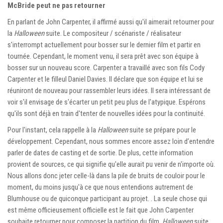
McBride peut ne pas retourner
En parlant de John Carpenter, il affirmé aussi qu'il aimerait retourner pour
la
Halloween
suite. Le compositeur / scénariste / réalisateur
s'interrompt actuellement pour bosser sur le dernier film et partir en
tournée. Cependant, le moment venu, il sera prêt avec son équipe à
bosser sur un nouveau score. Carpenter a travaillé avec son fils Cody
Carpenter et le filleul Daniel Davies. Il déclare que son équipe et lui se
réuniront de nouveau pour rassembler leurs idées. Il sera intéressant de
voir s'il envisage de s'écarter un petit peu plus de l'atypique. Espérons
qu'ils sont déjà en train d'tenter de nouvelles idées pour la continuité.
Pour l'instant, cela rappelle à la
Halloween
suite se prépare pour le
développement. Cependant, nous sommes encore assez loin d’entendre
parler de dates de casting et de sortie. De plus, cette information
provient de sources, ce qui signifie qu'elle aurait pu venir de n'importe où.
Nous allons donc jeter celle-là dans la pile de bruits de couloir pour le
moment, du moins jusqu'à ce que nous entendions autrement de
Blumhouse ou de quiconque participant au projet. . La seule chose qui
est même officieusement officielle est le fait que John Carpenter
souhaite retourner pour composer la partition du film.
Halloween
suite.