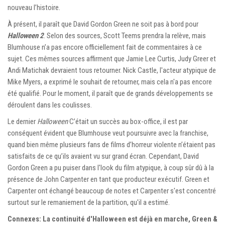
nouveau l’histoire.
À présent, il paraît que David Gordon Green ne soit pas à bord pour
Halloween 2
. Selon des sources, Scott Teems prendra la relève, mais
Blumhouse n’a pas encore officiellement fait de commentaires à ce
sujet. Ces mêmes sources affirment que Jamie Lee Curtis, Judy Greer et
Andi Matichak devraient tous retourner. Nick Castle, l'acteur atypique de
Mike Myers, a exprimé le souhait de retourner, mais cela n'a pas encore
été qualifié. Pour le moment, il paraît que de grands développements se
déroulent dans les coulisses.
Le dernier
Halloween
C’était un succès au box-office, il est par
conséquent évident que Blumhouse veut poursuivre avec la franchise,
quand bien même plusieurs fans de films d’horreur violente n’étaient pas
satisfaits de ce qu’ils avaient vu sur grand écran. Cependant, David
Gordon Green a pu puiser dans l'look du film atypique, à coup sûr dû à la
présence de John Carpenter en tant que producteur exécutif. Green et
Carpenter ont échangé beaucoup de notes et Carpenter s'est concentré
surtout sur le remaniement de la partition, qu'il a estimé.
Connexes: La continuité d'Halloween est déjà en marche, Green &