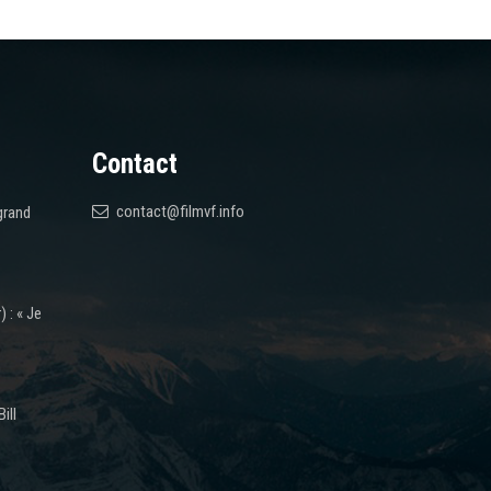
Contact
contact@filmvf.info
grand
 : « Je
ill