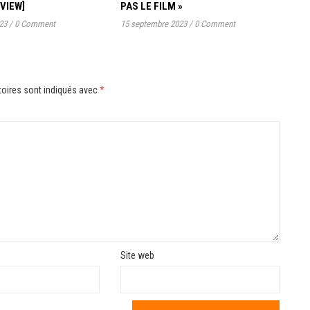
RVIEW]
PAS LE FILM »
23
/
0 Comment
15 septembre 2023
/
0 Comment
oires sont indiqués avec
*
Site web