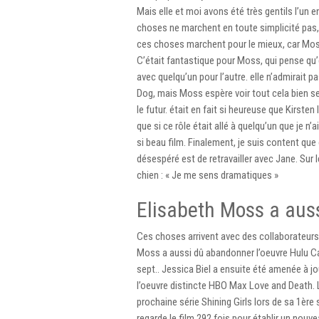
Mais elle et moi avons été très gentils l’un
choses ne marchent en toute simplicité pas,
ces choses marchent pour le mieux, car Moss é
C’était fantastique pour Moss, qui pense qu’el
avec quelqu’un pour l’autre. elle n’admirait p
Dog, mais Moss espère voir tout cela bien se
le futur. était en fait si heureuse que Kirste
que si ce rôle était allé à quelqu’un que je n
si beau film. Finalement, je suis content qu
désespéré est de retravailler avec Jane. Sur 
chien : « Je me sens dramatiques »
Elisabeth Moss a aus
Ces choses arrivent avec des collaborateurs e
Moss a aussi dû abandonner l’oeuvre Hulu Ca
sept.. Jessica Biel a ensuite été amenée à jou
l’oeuvre distincte HBO Max Love and Death. L
prochaine série Shining Girls lors de sa 1èr
regarde le film 292 fois pour établir un nouv