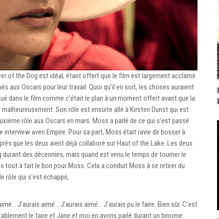
r of the Dog est idéal, étant offert que le film est largement acclamé
 aux Oscars pour leur travail. Quoi qu’il en soit, les choses auraient
joué dans le film comme c’était le plan à un moment offert avant que la
malheureusement. Son rôle est ensuite allé à Kirsten Dunst qui est
euxième rôle aux Oscars en mars. Moss a parlé de ce qui s’est passé
 interview avec Empire. Pour sa part, Moss était ravie de bosser à
rès que les deux aient déjà collaboré sur Haut of the Lake. Les deux
g durant des décennies, mais quand est venu le temps de tourner le
as tout à fait le bon pour Moss. Cela a conduit Moss à se retirer du
le rôle qui s’est échappé,
s aimé… J’aurais aimé… J’aurais aimé… J’aurais pu le faire. Bien sûr. C’est
itablement le faire et Jane et moi en avons parlé durant un binome.