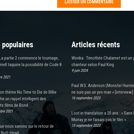
 populaires
Articles récents
La partie 2 commence le tournage,
Wonka : Timothée Chalamet est un 
ell taquine la possibilité de Code 8
chanteur selon Paul King
9 juin 2024
e 2021
Paul W.S. Anderson (Monster Hunter)
n thème No Time to Die de Billie
ne suis pas un yes man » [interview]
16 septembre 2023
che un rappel intelligent des
ts films de Bond
bre 2021
Lost in translation a 20 ans : « Sans B
Murray je ne faisais pas le film »
15 septembre 2023
ue nous savons sur le retour de
t Butt-Head