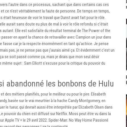
 envers l’autre dans ce processus, sachant que dans certains cas ces
 et ce n’est véritablement la faute de personne. De temps en temps,
tait heureuse de voir le travail que Dunst avait fait pour le rôle.
le aurait sans doute eu plus de mal à voir le rôle refondu si c’était
as autant. Elle est satisfaite du résultat terminal de The Power of the
 passer en ayant la chance de retravailler avec Campion un jour dans
n le fasse car je la respecte énormément en tant qu’actrice. Je pense
’aimais pas, je ne pense pas que j’aurais aimé ça. Et évidemment c’est un
e ça se soit passé comme ça, mais je dirais que mon seul désir
le même sujet : Sam Elliott s’excuse pour la critique du pouvoir du
si abandonné les bonbons de Hulu
t des métiers planifiés, pour le meilleur ou pour le pire. Elisabeth
ndy, basée sur le vrai meurtrier à la hache Candy Montgomery, en
er le tueur, qui devrait aussi être interprétée par Elizabeth Olsen dans
e pouvoir du chien est diffusé sur Netflix. Moss peut être vu dans la
e sur Apple TV + le 29 avril 2022. Spider-Man: No Way Home Passioné
eau record des personnes Lire la continuité