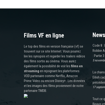
News
Films VF en ligne
Code 8 : 
Le top des films en version française (vf) se
Robbie Am
trouvent sur ce site Internet. Vous pourrez
: Partie 3
lire les synopsis et regarder les trailers vidéos
5 novembr
des films sortis au cinéma. Vous aurez
également la possibilité de voir les
films en
streaming
en rejoignant les plateformes
La chanso
VOD partenaire comme Netflix, Amazon
Eilish ca
Prime Video ou encore Disney+ . Les données
précéden
et les images des films proviennent de notre
17 septem
partenaire TMDB.
Tout ce q
Beavis e