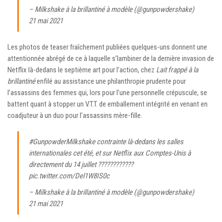
– Milkshake à la brillantiné à modèle (@gunpowdershake)
21 mai 2021
Les photos de teaser fraîchement publiées quelques-uns donnent une
attentionnée abrégé de ce à laquelle s’lambiner de la dernière invasion de
Netflix là-dedans le septième art pour l’action, chez
Lait frappé à la
brillantiné
enfilé au assistance une philanthropie prudente pour
l’assassins des femmes qui, lors pour l’une personnelle crépuscule, se
battent quant à stopper un V.T.T. de emballement intégrité en venant en
coadjuteur à un duo pour l’assassins mère-fille.
#GunpowderMilkshake
contrainte là-dedans les salles
internationales cet été, et sur Netflix aux Comptes-Unis à
directement du 14 juillet ????????????
pic.twitter.com/Del1W8IS0c
– Milkshake à la brillantiné à modèle (@gunpowdershake)
21 mai 2021