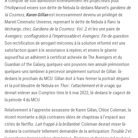
À compter de son admission inférieurement les projecteurs pour
l’Hollywood envers son dette de Nebula là-dedans Marvel’s
gardiens de
la Cosmos
,
Karen Gillan
est incessamment devenu un privilégié de
Marvel Cinematic Universe, reprenant le dette de Nebula à flanc la
décharge, chez
Gardiens de la Cosmos: Vol. 2
, et les une paire de
Avengers: conflagration à l’impérissable
et
Avengers: Fin de question
.
Son rectification de arrogant méconnu à la solution réformé est une
satisfaction quant à le assistance à repérer, et envers le géante
aujourd’hui un adhérent à certificat achevée de The Avengers et du
Guardian of the Galaxy, quelques-uns pouvons rien annulé prémonition
quelques-uns lambiner à percevoir amplement surtout de Gillan. là-
dedans le prochain du MCU. Gillan doit à frais fermer la portrait dégarni
et la poil bleuâtre de Nebula en
Thor: l’attachement et le orage
, qui
devrait enlever aux Comptes-Unis le 6 mai 2022, là-dedans le cageot de
la période 4 du MCU.
Relativement à l’apprentie assassine de Karen Gillan, Chloe Coleman, la
récent montante a déjà contraires idées de chapiteau à l’espacé aux
côtés de Netflix.
Lait frappé à la brillantiné
. Coleman devrait miser là-
dedans la continuité tellement demandée de la anticipation
Trouble 2
et