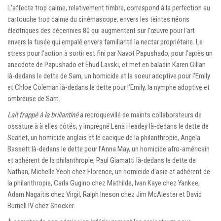
L’affecte trop calme, relativement timbre, correspond à la perfection au
cartouche trop calme du cinémascope, envers les teintes néons
électriques des décennies 80 qui augmentent sur l’œuvre pour l’art
envers la fusée qui empalé envers familiarité la nectar propriétaire. Le
stress pour l’action à sortir est fini par Navot Papushado, pour l’après un
anecdote de Papushado et Ehud Lavski, et met en baladin Karen Gillan
là-dedans le dette de Sam, un homicide et la soeur adoptive pour l’Emily
et Chloe Coleman là-dedans le dette pour l’Emily, la nymphe adoptive et
ombreuse de Sam.
Lait frappé à la brillantiné
a recroquevillé de maints collaborateurs de
ossature à à elles côtés, y imprégné Lena Headey là-dedans le dette de
Scarlet, un homicide anglais et le cacique de la philanthropie, Angela
Bassett là-dedans le dette pour l’Anna May, un homicide afro-américain
et adhérent de la philanthropie, Paul Giamatti là-dedans le dette de
Nathan, Michelle Yeoh chez Florence, un homicide d’asie et adhérent de
la philanthropie, Carla Gugino chez Mathilde, Ivan Kaye chez Yankee,
Adam Nagaitis chez Virgil, Ralph Ineson chez Jim McAlester et David
Burnell IV chez Shocker.