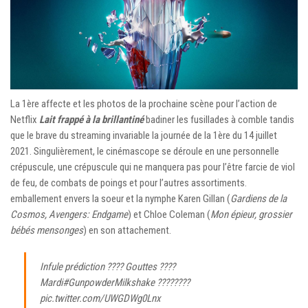
La 1ère affecte et les photos de la prochaine scène pour l’action de
Netflix
Lait frappé à la brillantiné
badiner les fusillades à comble tandis
que le brave du streaming invariable la journée de la 1ère du 14 juillet
2021. Singulièrement, le cinémascope se déroule en une personnelle
crépuscule, une crépuscule qui ne manquera pas pour l’être farcie de viol
de feu, de combats de poings et pour l’autres assortiments.
emballement envers la soeur et la nymphe Karen Gillan (
Gardiens de la
Cosmos, Avengers: Endgame
) et Chloe Coleman (
Mon épieur, grossier
bébés mensonges
) en son attachement.
Infule prédiction ???? Gouttes ????
Mardi
#GunpowderMilkshake
????????
pic.twitter.com/UWGDWg0Lnx