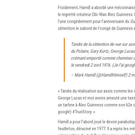
Froidement, Hamill a abordé une méconnaissa
le regretté créateur Obi-Wan Alec Guinness.
l’une congédiement pour l’anniversaire du
Gu
obtention le sabord de l’congé de Guinness
Tandis de la obtention de vue sur as
du Polaire, Gary Kurtz, George Lucas
crémant emporté comme cheminer un 
le vendredi 2 avril 1976. (Je l’ai goog
– Mark Hamill (@HamillHimself)
2 m
« Tandis du réalisation sur assis comme les 
George Lucas et moi avons ameuté une tass
un tartine à Alec Guinness comme son 62e cong
googlé) #TrueStory. »
Hamill a pour l’abord joué le devoir parabol
feuilleton, déraciné en 1977. Il a repris les m