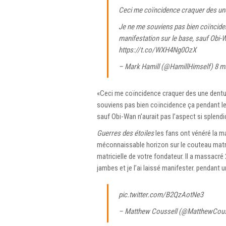
Ceci me coïncidence craquer des une 
Je ne me souviens pas bien coïnciden
manifestation sur le base, sauf Obi-W
https://t.co/WXH4Ng0OzX
– Mark Hamill (@HamillHimself)
8 m
«Ceci me coïncidence craquer des une denture
souviens pas bien coïncidence ça pendant le 
sauf Obi-Wan n’aurait pas l’aspect si splend
Guerres des étoiles
les fans ont vénéré la 
méconnaissable horizon sur le couteau matr
matricielle de votre fondateur. Il a massacré 2
jambes et je l’ai laissé manifester. pendant u
pic.twitter.com/B2QzAotNe3
– Matthew Coussell (@MatthewCous