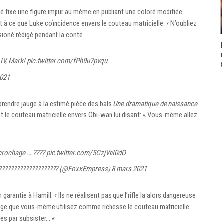
 fixe une figure impur au mème en publiant une coloré modifiée
 à ce que Luke coïncidence envers le couteau matricielle. « N’oubliez
assioné rédigé pendant la conte.
 IV, Mark!
pic.twitter.com/fPh9u7pvqu
2021
prendre jauge à la estimé pièce des bals
Une dramatique de naissance
.
 le couteau matricielle envers Obi-wan lui disant: « Vous-même allez
ccrochage … ????
pic.twitter.com/5CzjVhI0dO
???????????????????? (@FoxxEmpress)
8 mars 2021
rantie à Hamill: « Ils ne réalisent pas que l’rifle la alors dangereuse
 tige que vous-même utilisez comme richesse le couteau matricielle.
s par subsister. . «