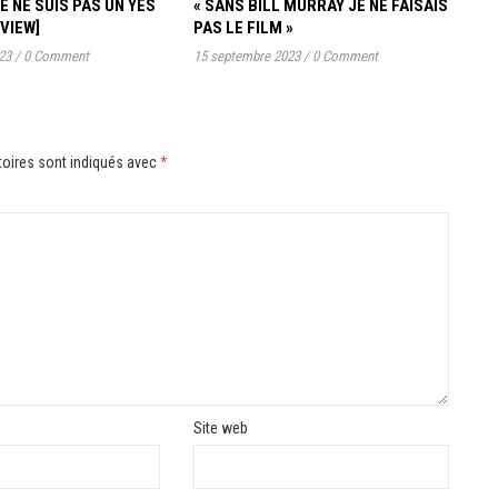
JE NE SUIS PAS UN YES
« SANS BILL MURRAY JE NE FAISAIS
RVIEW]
PAS LE FILM »
23
/
0 Comment
15 septembre 2023
/
0 Comment
oires sont indiqués avec
*
Site web