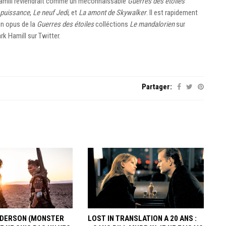
Hamill reviendrait comme un méconnaissable
Guerres des étoiles
la puissance
,
Le neuf Jedi
, et
La amont de Skywalker
. Il est rapidement
un opus de la
Guerres des étoiles
colléctions
Le mandalorien
sur
rk Hamill sur Twitter
.
Partager:
ANDERSON (MONSTER
LOST IN TRANSLATION A 20 ANS :