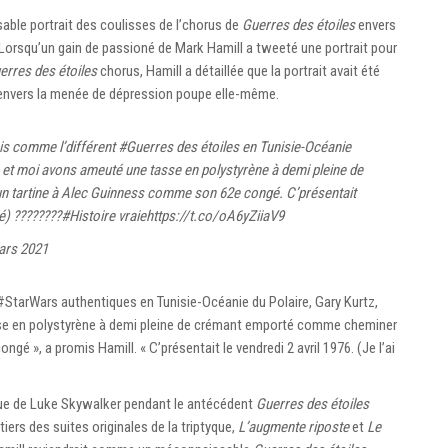
ble portrait des coulisses de l’chorus de
Guerres des étoiles
envers
 Lorsqu’un gain de passioné de Mark Hamill a tweeté une portrait pour
erres des étoiles
chorus, Hamill a détaillée que la portrait avait été
 envers la menée de dépression poupe elle-même.
sis comme l’différent
#Guerres des étoiles
en Tunisie-Océanie
 et moi avons ameuté une tasse en polystyrène à demi pleine de
tartine à Alec Guinness comme son 62e congé. C’présentait
lé) ????????
#Histoire vraie
https://t.co/oA6yZiiaV9
ars 2021
#StarWars authentiques en Tunisie-Océanie du Polaire, Gary Kurtz,
e en polystyrène à demi pleine de crémant emporté comme cheminer
é », a promis Hamill. « C’présentait le vendredi 2 avril 1976. (Je l’ai
ique de Luke Skywalker pendant le antécédent
Guerres des étoiles
étiers des suites originales de la triptyque,
L’augmente riposte
et
Le