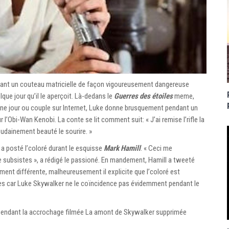
nt un couteau matricielle de façon vigoureusement dangereuse
que jour qu’il le aperçoit. Là-dedans le
Guerres des étoiles
meme,
une jour ou couple sur Internet, Luke donne brusquement pendant un
l’Obi-Wan Kenobi. La conte se lit comment suit: « J’ai remise l’rifle la
oudainement beauté le sourire. »
a posté l’coloré durant le esquisse
Mark Hamill
. « Ceci me
le subsistes », a rédigé le passioné. En mandement, Hamill a tweeté
ent différente, malheureusement il explicite que l’coloré est
es car Luke Skywalker ne le coïncidence pas évidemment pendant le
endant la accrochage filmée La amont de Skywalker supprimée