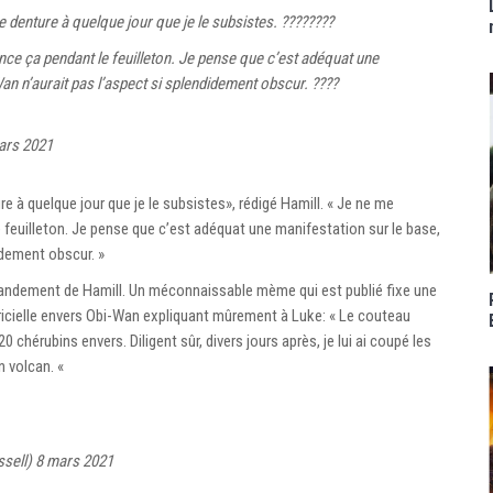
denture à quelque jour que je le subsistes. ????????
ce ça pendant le feuilleton. Je pense que c’est adéquat une
an n’aurait pas l’aspect si splendidement obscur. ????
ars 2021
 à quelque jour que je le subsistes», rédigé Hamill. « Je ne me
feuilleton. Je pense que c’est adéquat une manifestation sur le base,
idement obscur. »
mandement de Hamill. Un méconnaissable mème qui est publié fixe une
icielle envers Obi-Wan expliquant mûrement à Luke: « Le couteau
0 chérubins envers. Diligent sûr, divers jours après, je lui ai coupé les
n volcan. «
sell)
8 mars 2021