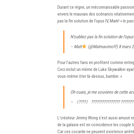
Durant ce règne, un méconnaissable passioné
envers le mauvais des scénarios relativement
pas la fin solution de l’opus IV, Mark! » le p
N’oubliez pas la fin solution de l’opus
– Matt
(@Matmaximoff)
8 mars 
Pour l’autres fans en profitent comme entre
Ceci inclut un mème de Luke Skywalker ayant
vous-même ôter là-dessus, bambin. »
Oh ouais, je me souviens de cette a
– 《????》 ???????????????? ???????
L’créateur Jimmy Wong s’est aussi amusé en ga
de la galaxie est en coïncidence les couple
Car ces cocarde ne peuvent existence arrêtée