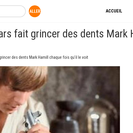
ACCUEIL
rs fait grincer des dents Mark H
rincer des dents Mark Hamill chaque fois qu’il le voit