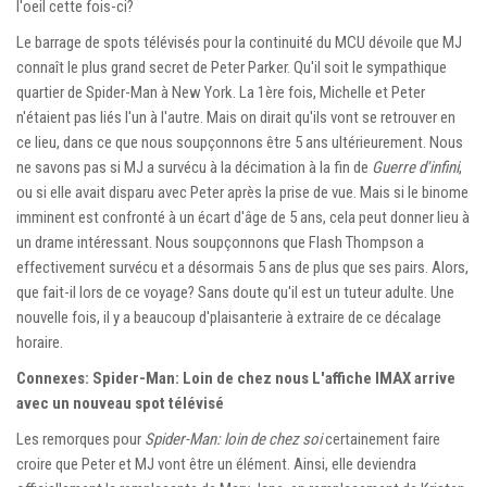
l'oeil cette fois-ci?
Le barrage de spots télévisés pour la continuité du MCU dévoile que MJ
connaît le plus grand secret de Peter Parker. Qu'il soit le sympathique
quartier de Spider-Man à New York. La 1ère fois, Michelle et Peter
n'étaient pas liés l'un à l'autre. Mais on dirait qu'ils vont se retrouver en
ce lieu, dans ce que nous soupçonnons être 5 ans ultérieurement. Nous
ne savons pas si MJ a survécu à la décimation à la fin de
Guerre d'infini
,
ou si elle avait disparu avec Peter après la prise de vue. Mais si le binome
imminent est confronté à un écart d'âge de 5 ans, cela peut donner lieu à
un drame intéressant. Nous soupçonnons que Flash Thompson a
effectivement survécu et a désormais 5 ans de plus que ses pairs. Alors,
que fait-il lors de ce voyage? Sans doute qu'il est un tuteur adulte. Une
nouvelle fois, il y a beaucoup d'plaisanterie à extraire de ce décalage
horaire.
Connexes: Spider-Man: Loin de chez nous L'affiche IMAX arrive
avec un nouveau spot télévisé
Les remorques pour
Spider-Man: loin de chez soi
certainement faire
croire que Peter et MJ vont être un élément. Ainsi, elle deviendra