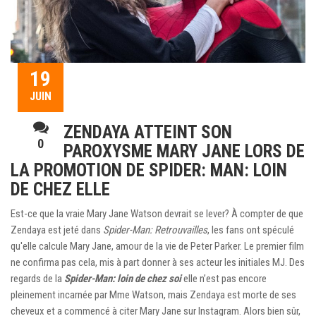
19
JUIN
ZENDAYA ATTEINT SON
0
PAROXYSME MARY JANE LORS DE
LA PROMOTION DE SPIDER: MAN: LOIN
DE CHEZ ELLE
Est-ce que la vraie Mary Jane Watson devrait se lever? À compter de que
Zendaya est jeté dans
Spider-Man: Retrouvailles
, les fans ont spéculé
qu'elle calcule Mary Jane, amour de la vie de Peter Parker. Le premier film
ne confirma pas cela, mis à part donner à ses acteur les initiales MJ. Des
regards de la
Spider-Man: loin de chez soi
elle n’est pas encore
pleinement incarnée par Mme Watson, mais Zendaya est morte de ses
cheveux et a commencé à citer Mary Jane sur Instagram. Alors bien sûr,