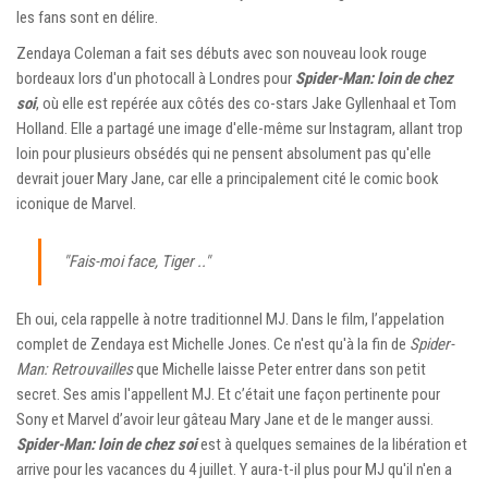
les fans sont en délire.
Zendaya Coleman a fait ses débuts avec son nouveau look rouge
bordeaux lors d'un photocall à Londres pour
Spider-Man: loin de chez
soi
, où elle est repérée aux côtés des co-stars Jake Gyllenhaal et Tom
Holland. Elle a partagé une image d'elle-même sur Instagram, allant trop
loin pour plusieurs obsédés qui ne pensent absolument pas qu'elle
devrait jouer Mary Jane, car elle a principalement cité le comic book
iconique de Marvel.
"Fais-moi face, Tiger .."
Eh oui, cela rappelle à notre traditionnel MJ. Dans le film, l’appelation
complet de Zendaya est Michelle Jones. Ce n'est qu'à la fin de
Spider-
Man: Retrouvailles
que Michelle laisse Peter entrer dans son petit
secret. Ses amis l'appellent MJ. Et c’était une façon pertinente pour
Sony et Marvel d’avoir leur gâteau Mary Jane et de le manger aussi.
Spider-Man: loin de chez soi
est à quelques semaines de la libération et
arrive pour les vacances du 4 juillet. Y aura-t-il plus pour MJ qu'il n'en a