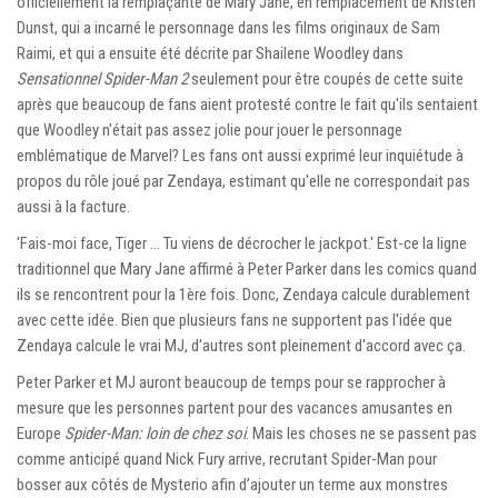
officiellement la remplaçante de Mary Jane, en remplacement de Kristen
Dunst, qui a incarné le personnage dans les films originaux de Sam
Raimi, et qui a ensuite été décrite par Shailene Woodley dans
Sensationnel Spider-Man 2
seulement pour être coupés de cette suite
après que beaucoup de fans aient protesté contre le fait qu'ils sentaient
que Woodley n'était pas assez jolie pour jouer le personnage
emblématique de Marvel? Les fans ont aussi exprimé leur inquiétude à
propos du rôle joué par Zendaya, estimant qu'elle ne correspondait pas
aussi à la facture.
'Fais-moi face, Tiger … Tu viens de décrocher le jackpot.' Est-ce la ligne
traditionnel que Mary Jane affirmé à Peter Parker dans les comics quand
ils se rencontrent pour la 1ère fois. Donc, Zendaya calcule durablement
avec cette idée. Bien que plusieurs fans ne supportent pas l'idée que
Zendaya calcule le vrai MJ, d'autres sont pleinement d'accord avec ça.
Peter Parker et MJ auront beaucoup de temps pour se rapprocher à
mesure que les personnes partent pour des vacances amusantes en
Europe
Spider-Man: loin de chez soi
. Mais les choses ne se passent pas
comme anticipé quand Nick Fury arrive, recrutant Spider-Man pour
bosser aux côtés de Mysterio afin d’ajouter un terme aux monstres