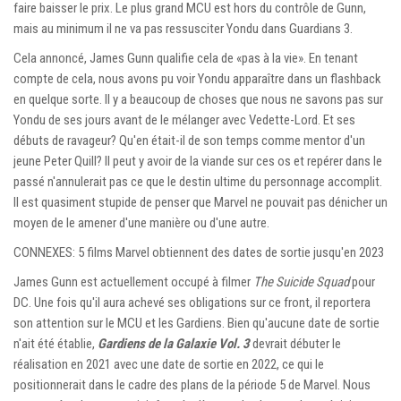
faire baisser le prix. Le plus grand MCU est hors du contrôle de Gunn,
mais au minimum il ne va pas ressusciter Yondu dans Guardians 3.
Cela annoncé, James Gunn qualifie cela de «pas à la vie». En tenant
compte de cela, nous avons pu voir Yondu apparaître dans un flashback
en quelque sorte. Il y a beaucoup de choses que nous ne savons pas sur
Yondu de ses jours avant de le mélanger avec Vedette-Lord. Et ses
débuts de ravageur? Qu'en était-il de son temps comme mentor d'un
jeune Peter Quill? Il peut y avoir de la viande sur ces os et repérer dans le
passé n'annulerait pas ce que le destin ultime du personnage accomplit.
Il est quasiment stupide de penser que Marvel ne pouvait pas dénicher un
moyen de le amener d'une manière ou d'une autre.
CONNEXES: 5 films Marvel obtiennent des dates de sortie jusqu'en 2023
James Gunn est actuellement occupé à filmer
The Suicide Squad
pour
DC. Une fois qu'il aura achevé ses obligations sur ce front, il reportera
son attention sur le MCU et les Gardiens. Bien qu'aucune date de sortie
n'ait été établie,
Gardiens de la Galaxie Vol. 3
devrait débuter le
réalisation en 2021 avec une date de sortie en 2022, ce qui le
positionnerait dans le cadre des plans de la période 5 de Marvel. Nous