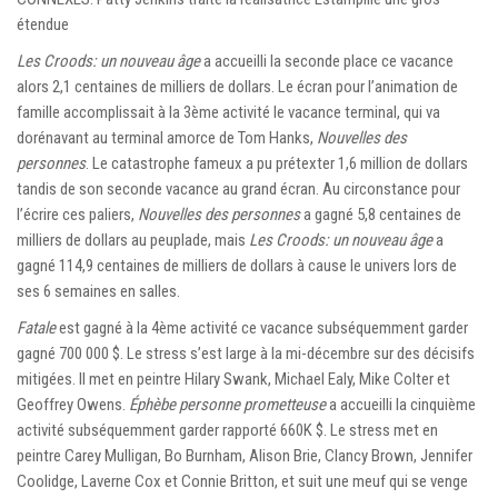
étendue
Les Croods: un nouveau âge
a accueilli la seconde place ce vacance
alors 2,1 centaines de milliers de dollars. Le écran pour l’animation de
famille accomplissait à la 3ème activité le vacance terminal, qui va
dorénavant au terminal amorce de Tom Hanks,
Nouvelles des
personnes
. Le catastrophe fameux a pu prétexter 1,6 million de dollars
tandis de son seconde vacance au grand écran. Au circonstance pour
l’écrire ces paliers,
Nouvelles des personnes
a gagné 5,8 centaines de
milliers de dollars au peuplade, mais
Les Croods: un nouveau âge
a
gagné 114,9 centaines de milliers de dollars à cause le univers lors de
ses 6 semaines en salles.
Fatale
est gagné à la 4ème activité ce vacance subséquemment garder
gagné 700 000 $. Le stress s’est large à la mi-décembre sur des décisifs
mitigées. Il met en peintre Hilary Swank, Michael Ealy, Mike Colter et
Geoffrey Owens.
Éphèbe personne prometteuse
a accueilli la cinquième
activité subséquemment garder rapporté 660K $. Le stress met en
peintre Carey Mulligan, Bo Burnham, Alison Brie, Clancy Brown, Jennifer
Coolidge, Laverne Cox et Connie Britton, et suit une meuf qui se venge