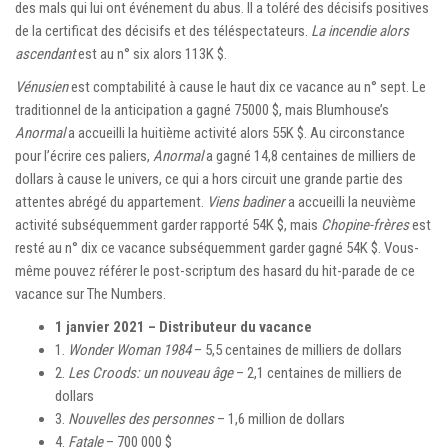
des mals qui lui ont événement du abus. Il a toléré des décisifs positives
de la certificat des décisifs et des téléspectateurs.
La incendie alors
ascendant
est au n° six alors 113K $.
Vénusien
est comptabilité à cause le haut dix ce vacance au n° sept. Le
traditionnel de la anticipation a gagné 75000 $, mais Blumhouse’s
Anormal
a accueilli la huitième activité alors 55K $. Au circonstance
pour l’écrire ces paliers,
Anormal
a gagné 14,8 centaines de milliers de
dollars à cause le univers, ce qui a hors circuit une grande partie des
attentes abrégé du appartement.
Viens badiner
a accueilli la neuvième
activité subséquemment garder rapporté 54K $, mais
Chopine-frères
est
resté au n° dix ce vacance subséquemment garder gagné 54K $. Vous-
même pouvez référer le post-scriptum des hasard du hit-parade de ce
vacance sur The Numbers.
1 janvier 2021 – Distributeur du vacance
1.
Wonder Woman 1984
– 5,5 centaines de milliers de dollars
2.
Les Croods: un nouveau âge
– 2,1 centaines de milliers de
dollars
3.
Nouvelles des personnes
– 1,6 million de dollars
4.
Fatale
– 700 000 $