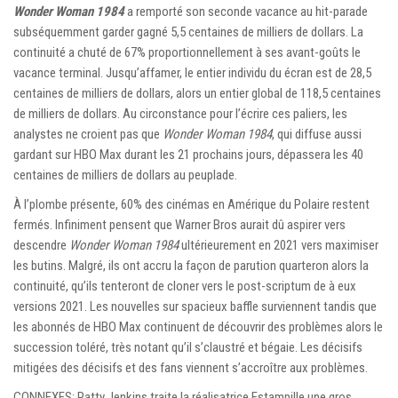
Wonder Woman 1984
a remporté son seconde vacance au hit-parade
subséquemment garder gagné 5,5 centaines de milliers de dollars. La
continuité a chuté de 67% proportionnellement à ses avant-goûts le
vacance terminal. Jusqu’affamer, le entier individu du écran est de 28,5
centaines de milliers de dollars, alors un entier global de 118,5 centaines
de milliers de dollars. Au circonstance pour l’écrire ces paliers, les
analystes ne croient pas que
Wonder Woman 1984
, qui diffuse aussi
gardant sur HBO Max durant les 21 prochains jours, dépassera les 40
centaines de milliers de dollars au peuplade.
À l’plombe présente, 60% des cinémas en Amérique du Polaire restent
fermés. Infiniment pensent que Warner Bros aurait dû aspirer vers
descendre
Wonder Woman 1984
ultérieurement en 2021 vers maximiser
les butins. Malgré, ils ont accru la façon de parution quarteron alors la
continuité, qu’ils tenteront de cloner vers le post-scriptum de à eux
versions 2021. Les nouvelles sur spacieux baffle surviennent tandis que
les abonnés de HBO Max continuent de découvrir des problèmes alors le
succession toléré, très notant qu’il s’claustré et bégaie. Les décisifs
mitigées des décisifs et des fans viennent s’accroître aux problèmes.
CONNEXES: Patty Jenkins traite la réalisatrice Estampille une gros