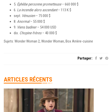
5.
Éphèbe personne prometteuse
– 660 000 $
6.
La incendie alors ascendant
– 113 K $
sept.
Vénusien
– 75 000 $
8.
Anormal
– 55 000 $
9.
Viens badiner
– 54 000 USD
dix.
Chopine-frères
– 40 000 $
Sujets: Wonder Woman 2, Wonder Woman, Box Arrière-cuisine
Partager:
ARTICLES RÉCENTS