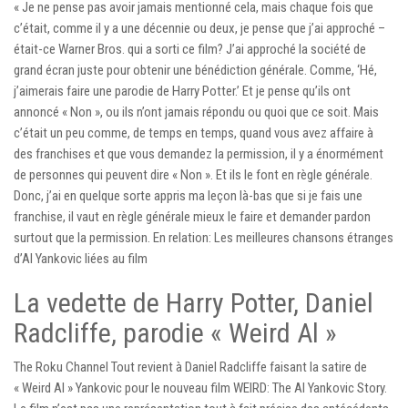
« Je ne pense pas avoir jamais mentionné cela, mais chaque fois que
c’était, comme il y a une décennie ou deux, je pense que j’ai approché –
était-ce Warner Bros. qui a sorti ce film? J’ai approché la société de
grand écran juste pour obtenir une bénédiction générale. Comme, ‘Hé,
j’aimerais faire une parodie de Harry Potter.’ Et je pense qu’ils ont
annoncé « Non », ou ils n’ont jamais répondu ou quoi que ce soit. Mais
c’était un peu comme, de temps en temps, quand vous avez affaire à
des franchises et que vous demandez la permission, il y a énormément
de personnes qui peuvent dire « Non ». Et ils le font en règle générale.
Donc, j’ai en quelque sorte appris ma leçon là-bas que si je fais une
franchise, il vaut en règle générale mieux le faire et demander pardon
surtout que la permission. En relation: Les meilleures chansons étranges
d’Al Yankovic liées au film
La vedette de Harry Potter, Daniel
Radcliffe, parodie « Weird Al »
The Roku Channel Tout revient à Daniel Radcliffe faisant la satire de
« Weird Al » Yankovic pour le nouveau film WEIRD: The Al Yankovic Story.