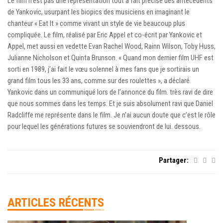
Le film n’est pas une représentation tout à fait précise des antécédents
de Yankovic, usurpant les biopics des musiciens en imaginant le
chanteur « Eat It » comme vivant un style de vie beaucoup plus
compliquée. Le film, réalisé par Eric Appel et co-écrit par Yankovic et
Appel, met aussi en vedette Evan Rachel Wood, Rainn Wilson, Toby Huss,
Julianne Nicholson et Quinta Brunson. « Quand mon dernier film UHF est
sorti en 1989, j’ai fait le vœu solennel à mes fans que je sortirais un
grand film tous les 33 ans, comme sur des roulettes », a déclaré
Yankovic dans un communiqué lors de l’annonce du film. très ravi de dire
que nous sommes dans les temps. Et je suis absolument ravi que Daniel
Radcliffe me représente dans le film. Je n’ai aucun doute que c’est le rôle
pour lequel les générations futures se souviendront de lui. dessous.
Partager:
ARTICLES RÉCENTS