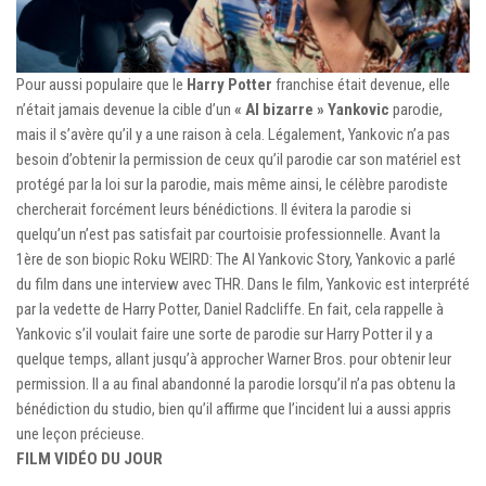
Pour aussi populaire que le
Harry Potter
franchise était devenue, elle
n’était jamais devenue la cible d’un
« Al bizarre » Yankovic
parodie,
mais il s’avère qu’il y a une raison à cela. Légalement, Yankovic n’a pas
besoin d’obtenir la permission de ceux qu’il parodie car son matériel est
protégé par la loi sur la parodie, mais même ainsi, le célèbre parodiste
chercherait forcément leurs bénédictions. Il évitera la parodie si
quelqu’un n’est pas satisfait par courtoisie professionnelle. Avant la
1ère de son biopic Roku WEIRD: The Al Yankovic Story, Yankovic a parlé
du film dans une interview avec THR. Dans le film, Yankovic est interprété
par la vedette de Harry Potter, Daniel Radcliffe. En fait, cela rappelle à
Yankovic s’il voulait faire une sorte de parodie sur Harry Potter il y a
quelque temps, allant jusqu’à approcher Warner Bros. pour obtenir leur
permission. Il a au final abandonné la parodie lorsqu’il n’a pas obtenu la
bénédiction du studio, bien qu’il affirme que l’incident lui a aussi appris
une leçon précieuse.
FILM VIDÉO DU JOUR