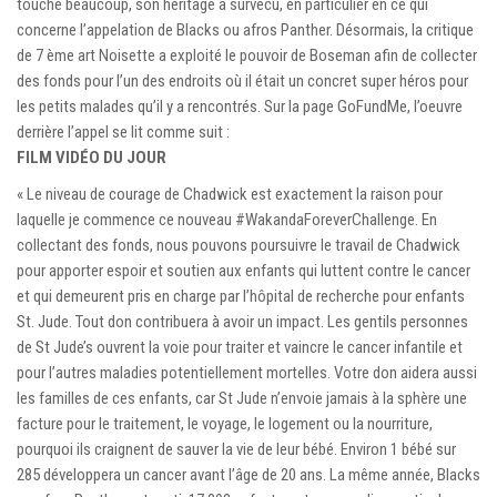
touché beaucoup, son héritage a survécu, en particulier en ce qui
concerne l’appelation de Blacks ou afros Panther. Désormais, la critique
de 7 ème art Noisette a exploité le pouvoir de Boseman afin de collecter
des fonds pour l’un des endroits où il était un concret super héros pour
les petits malades qu’il y a rencontrés. Sur la page GoFundMe, l’oeuvre
derrière l’appel se lit comme suit :
FILM VIDÉO DU JOUR
« Le niveau de courage de Chadwick est exactement la raison pour
laquelle je commence ce nouveau #WakandaForeverChallenge. En
collectant des fonds, nous pouvons poursuivre le travail de Chadwick
pour apporter espoir et soutien aux enfants qui luttent contre le cancer
et qui demeurent pris en charge par l’hôpital de recherche pour enfants
St. Jude. Tout don contribuera à avoir un impact. Les gentils personnes
de St Jude’s ouvrent la voie pour traiter et vaincre le cancer infantile et
pour l’autres maladies potentiellement mortelles. Votre don aidera aussi
les familles de ces enfants, car St Jude n’envoie jamais à la sphère une
facture pour le traitement, le voyage, le logement ou la nourriture,
pourquoi ils craignent de sauver la vie de leur bébé. Environ 1 bébé sur
285 développera un cancer avant l’âge de 20 ans. La même année, Blacks