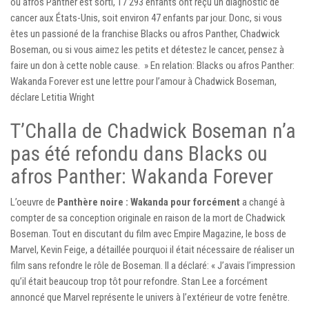
ou afros Panther est sorti, 17 293 enfants ont reçu un diagnostic de
cancer aux États-Unis, soit environ 47 enfants par jour. Donc, si vous
êtes un passioné de la franchise Blacks ou afros Panther, Chadwick
Boseman, ou si vous aimez les petits et détestez le cancer, pensez à
faire un don à cette noble cause. » En relation: Blacks ou afros Panther:
Wakanda Forever est une lettre pour l’amour à Chadwick Boseman,
déclare Letitia Wright
T’Challa de Chadwick Boseman n’a
pas été refondu dans Blacks ou
afros Panther: Wakanda Forever
L’oeuvre de
Panthère noire : Wakanda pour forcément
a changé à
compter de sa conception originale en raison de la mort de Chadwick
Boseman. Tout en discutant du film avec Empire Magazine, le boss de
Marvel, Kevin Feige, a détaillée pourquoi il était nécessaire de réaliser un
film sans refondre le rôle de Boseman. Il a déclaré: « J’avais l’impression
qu’il était beaucoup trop tôt pour refondre. Stan Lee a forcément
annoncé que Marvel représente le univers à l’extérieur de votre fenêtre.