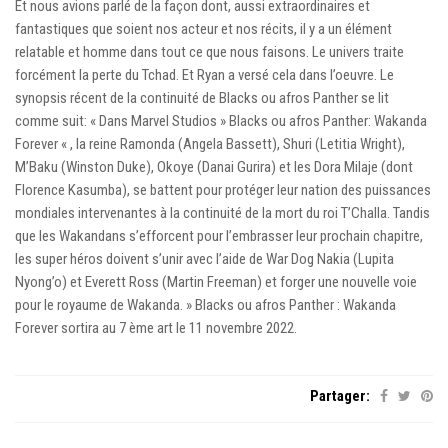
Et nous avions parlé de la façon dont, aussi extraordinaires et
fantastiques que soient nos acteur et nos récits, il y a un élément
relatable et homme dans tout ce que nous faisons. Le univers traite
forcément la perte du Tchad. Et Ryan a versé cela dans l’oeuvre. Le
synopsis récent de la continuité de Blacks ou afros Panther se lit
comme suit: « Dans Marvel Studios » Blacks ou afros Panther: Wakanda
Forever « , la reine Ramonda (Angela Bassett), Shuri (Letitia Wright),
M’Baku (Winston Duke), Okoye (Danai Gurira) et les Dora Milaje (dont
Florence Kasumba), se battent pour protéger leur nation des puissances
mondiales intervenantes à la continuité de la mort du roi T’Challa. Tandis
que les Wakandans s’efforcent pour l’embrasser leur prochain chapitre,
les super héros doivent s’unir avec l’aide de War Dog Nakia (Lupita
Nyong’o) et Everett Ross (Martin Freeman) et forger une nouvelle voie
pour le royaume de Wakanda. » Blacks ou afros Panther : Wakanda
Forever sortira au 7 ème art le 11 novembre 2022.
Partager: