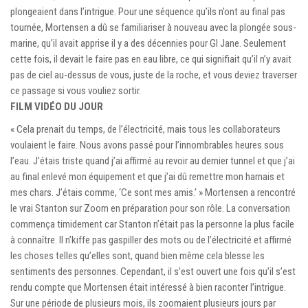
plongeaient dans l’intrigue. Pour une séquence qu’ils n’ont au final pas
tournée, Mortensen a dû se familiariser à nouveau avec la plongée sous-
marine, qu’il avait apprise il y a des décennies pour GI Jane. Seulement
cette fois, il devait le faire pas en eau libre, ce qui signifiait qu’il n’y avait
pas de ciel au-dessus de vous, juste de la roche, et vous deviez traverser
ce passage si vous vouliez sortir.
FILM VIDÉO DU JOUR
« Cela prenait du temps, de l’électricité, mais tous les collaborateurs
voulaient le faire. Nous avons passé pour l’innombrables heures sous
l’eau. J’étais triste quand j’ai affirmé au revoir au dernier tunnel et que j’ai
au final enlevé mon équipement et que j’ai dû remettre mon harnais et
mes chars. J’étais comme, ‘Ce sont mes amis.' » Mortensen a rencontré
le vrai Stanton sur Zoom en préparation pour son rôle. La conversation
commença timidement car Stanton n’était pas la personne la plus facile
à connaître. Il n’kiffe pas gaspiller des mots ou de l’électricité et affirmé
les choses telles qu’elles sont, quand bien même cela blesse les
sentiments des personnes. Cependant, il s’est ouvert une fois qu’il s’est
rendu compte que Mortensen était intéressé à bien raconter l’intrigue.
Sur une période de plusieurs mois, ils zoomaient plusieurs jours par