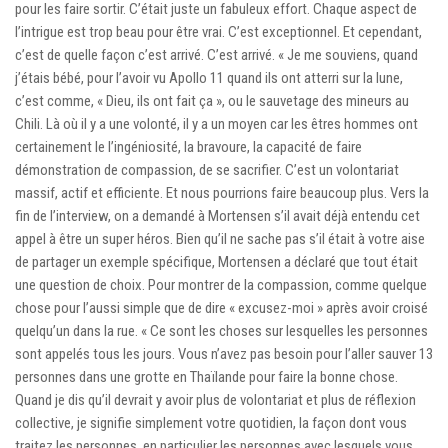
pour les faire sortir. C’était juste un fabuleux effort. Chaque aspect de
l’intrigue est trop beau pour être vrai. C’est exceptionnel. Et cependant,
c’est de quelle façon c’est arrivé. C’est arrivé. « Je me souviens, quand
j’étais bébé, pour l’avoir vu Apollo 11 quand ils ont atterri sur la lune,
c’est comme, « Dieu, ils ont fait ça », ou le sauvetage des mineurs au
Chili. Là où il y a une volonté, il y a un moyen car les êtres hommes ont
certainement le l’ingéniosité, la bravoure, la capacité de faire
démonstration de compassion, de se sacrifier. C’est un volontariat
massif, actif et efficiente. Et nous pourrions faire beaucoup plus. Vers la
fin de l’interview, on a demandé à Mortensen s’il avait déjà entendu cet
appel à être un super héros. Bien qu’il ne sache pas s’il était à votre aise
de partager un exemple spécifique, Mortensen a déclaré que tout était
une question de choix. Pour montrer de la compassion, comme quelque
chose pour l’aussi simple que de dire « excusez-moi » après avoir croisé
quelqu’un dans la rue. « Ce sont les choses sur lesquelles les personnes
sont appelés tous les jours. Vous n’avez pas besoin pour l’aller sauver 13
personnes dans une grotte en Thaïlande pour faire la bonne chose.
Quand je dis qu’il devrait y avoir plus de volontariat et plus de réflexion
collective, je signifie simplement votre quotidien, la façon dont vous
traitez les personnes, en particulier les personnes avec lesquels vous