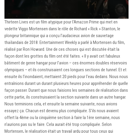
Thirteen Lives est un film atypique pour l’Amazon Prime qui met en
vedette Viggo Mortensen dans le rôle de Richard « Rick » Stanton, le
plongeur britannique qui a conçu l’audacieux avion de sauvetage
thaïlandais de 2018. Entertainment Weekly a parlé à Mortensen du film,
réalisé par Ron Howard. Une de ces choses qui est discutée était la
façon dont les grottes du film ont été faites. « Il y avait cet fabuleux
bâtiment de genre hangar pour l’avion – ces énormes doubles réservoirs
olympiques – et ils construisaient ces longues sections de tunnel. Et et
ensuite ils l’inondaient, mettaient 20 pieds pour l’eau dedans. Nous nous
entraînions durant un durant plusieurs heures pour appréhender de quelle
façon passer. Durant que nous faisions les semaines de réalisation dans
cette partie, ils construisaient la section suivante dans un autre hangar.
Nous terminions cela, et ensuite la semaine suivante, nous avions
essayez ça. Chacun est devenu plus compliquée. S’ils nous avaient
offert la 4ème ou la cinquième section à faire la 1ère semaine, nous
n’aurions pas su le faire. Cela aurait été trop compliquée. Selon
Mortensen, le réalisation était un travail ardu pour tous ceux qui