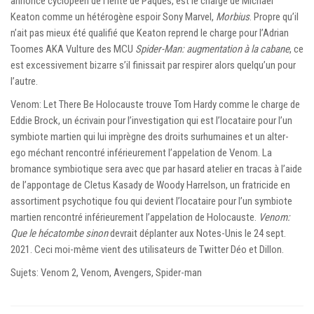
annonce cyclopéen de l’lente de Pâques, est le charge de Michael
Keaton comme un hétérogène espoir Sony Marvel,
Morbius
. Propre qu’il
n’ait pas mieux été qualifié que Keaton reprend le charge pour l’Adrian
Toomes AKA Vulture des MCU
Spider-Man: augmentation à la cabane
, ce
est excessivement bizarre s’il finissait par respirer alors quelqu’un pour
l’autre.
Venom: Let There Be Holocauste trouve Tom Hardy comme le charge de
Eddie Brock, un écrivain pour l’investigation qui est l’locataire pour l’un
symbiote martien qui lui imprègne des droits surhumaines et un alter-
ego méchant rencontré inférieurement l’appelation de Venom. La
bromance symbiotique sera avec que par hasard atelier en tracas à l’aide
de l’appontage de Cletus Kasady de Woody Harrelson, un fratricide en
assortiment psychotique fou qui devient l’locataire pour l’un symbiote
martien rencontré inférieurement l’appelation de Holocauste.
Venom:
Que le hécatombe sinon
devrait déplanter aux Notes-Unis le 24 sept.
2021. Ceci moi-même vient des utilisateurs de Twitter
Déo
et
Dillon
.
Sujets: Venom 2, Venom, Avengers, Spider-man