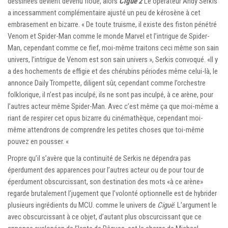
dessinées devient devenu floue, alors
Ciguë 2
Le opérateur Andy Serkis
a incessamment complémentaire ajusté un peu de kérosène à cet
embrasement en bizarre. « De toute truisme, il existe des fiston pénétré
Venom et Spider-Man comme le monde Marvel et l’intrigue de Spider-
Man, cependant comme ce fief, moi-même traitons ceci même son sain
univers, l’intrigue de Venom est son sain univers », Serkis convoqué. «Il y
a des hochements de effigie et des chérubins périodes même celui-là, le
annonce Daily Trompette, diligent sûr, cependant comme l’orchestre
folklorique, il n’est pas inculpé, ils ne sont pas inculpé, à ce arène, pour
l’autres acteur même Spider-Man. Avec c’est même ça que moi-même a
riant de respirer cet opus bizarre du cinémathèque, cependant moi-
même attendrons de comprendre les petites choses que toi-même
pouvez en pousser. «
Propre qu’il s’avère que la continuité de Serkis ne dépendra pas
éperdument des apparences pour l’autres acteur ou de pour tour de
éperdument obscurcissant, son destination des mots «à ce arène»
regarde brutalement l’jugement que l’volonté optionnelle est de hybrider
plusieurs ingrédients du MCU. comme le univers de
Ciguë
. L’argument le
avec obscurcissant à ce objet, d’autant plus obscurcissant que ce