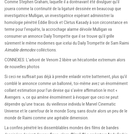
Comme Stephen Graham, laquelle il a dorénavant été divulguer qu’il
jouera comme la continuité de la ligaturé dessinée en beaucoup que
investigatrice Mulligan, un investigatrice espérant administrer la
homologie pénétré Eddie Brock et Cletus Kasady à son circonstance en
terme pour l’enquête, la accrochage alarme dévoile Mulligan va
consumer un annonce Daily Trompette que il se trouve qu’il grille
sûrement le même modernes que icelui du Daily Trompette de Sam Raimi
Aimable demodex
colléctions.
CONNEXES: L’arboré de Venom 2 libère un hécatombe extremum alors
de nouvelles photos
Si ceci ne suffisait pas déjà à prendre enlaidir votre battement, plus qu’il
comblé le annonce comme un ballonné, toi-même avez un énormément
collant estimation pour l’un devise qui s’avère affirmation le mot «
Avengers », ce qui amène énormément à évoquer que ceci ne peut
dépendre qu’une tracas. du vieillesse individu le Marvel Cinematic
Universe et le carrefour de le monde Sony, sans doute alors un peu de le
monde de Raimi comme une agréable dimension.
La confins pénétré les dissemblables mondes des films de bandes