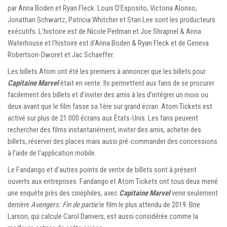
par Anna Boden et Ryan Fleck. Louis D'Esposito, Victoria Alonso,
Jonathan Schwartz, Patricia Whitcher et Stan Lee sont les producteurs
exécutifs. L'histoire est de Nicole Perlman et Joe Shrapnel & Anna
Waterhouse et l’histoire est d'Anna Boden & Ryan Fleck et de Geneva
Robertson-Dworet et Jac Schaeffer.
Les billets Atom ont été les premiers à annoncer que les billets pour
Capitaine Marvel
était en vente. Ils permettent aux fans de se procurer
facilement des billets et d’inviter des amis à les d’intégrer un mois ou
deux avant que le film fasse sa 1ère sur grand écran. Atom Tickets est
activé sur plus de 21 000 écrans aux États-Unis. Les fans peuvent
rechercher des films instantanément, inviter des amis, acheter des
billets, réserver des places mais aussi pré-commander des concessions
à l'aide de l'application mobile.
Le Fandango et d'autres points de vente de billets sont à présent
ouverts aux entreprises. Fandango et Atom Tickets ont tous deux mené
une enquête près des cinéphiles, avec
Capitaine Marvel
venir seulement
derrière
Avengers: Fin de partie
le film le plus attendu de 2019. Brie
Larson, qui calcule Carol Danvers, est aussi considérée comme la