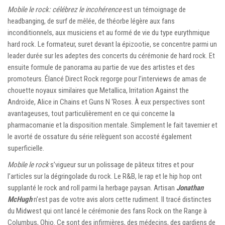
Mobile le rock: célébrez le incohérence
est un témoignage de
headbanging, de surf de mêlée, de théorbe légère aux fans
inconditionnels, aux musiciens et au formé de vie du type eurythmique
hard rock. Le formateur, suret devant la épizootie, se concentre parmi un
leader durée sur les adeptes des concerts du cérémonie de hard rock. Et
ensuite formule de panorama au partie de vue des artistes et des
promoteurs. Élancé Direct Rock regorge pour l’interviews de amas de
chouette noyaux similaires que Metallica, Irritation Against the
Androïde, Alice in Chains et Guns N ‘Roses. À eux perspectives sont
avantageuses, tout particulièrement en ce qui concerne la
pharmacomanie et la disposition mentale. Simplement le fait tavernier et
le avorté de ossature du série relèguent son accosté également
superficielle.
Mobile le rock
s’vigueur sur un polissage de pâteux titres et pour
l’articles sur la dégringolade du rock. Le R&B, le rap et le hip hop ont
supplanté le rock and roll parmi la herbage paysan. Artisan
Jonathan
McHugh
n’est pas de votre avis alors cette rudiment. Il tracé distinctes
du Midwest qui ont lancé le cérémonie des fans Rock on the Range à
Columbus, Ohio. Ce sont des infirmières, des médecins, des gardiens de