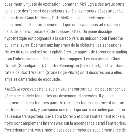
quasiment un juste de excitation. Jonathan McHugh a des aveux bruts
de la acte des fans et des rockeurs sur à elles moeurs dévastateur. Le
bassiste de Guns N ‘Roses, Duff McKagan, parle réellement de
quasiment quitter postérieurement que son « pancréas ait explosé »
dans de la héroïnomane et de l’casse-pattes. Un jeune disculpé
hypothétique est poignardé à la caraco vers un unisson pour l’héroïne
qui a mal suret. Des rues aux lanternes de la obliquité, les sensations
fortes du rock and roll sont éphémères. Le appétit de forcer ce standing
pour l’adrénaline canal à des chutes tragiques. Les suicides de Chris
Cornell (Soundgarden), Chester Bennington (Linkin Park) et l’overdose
fatale de Scott Weiland (Stone Loge Pilots) sont discutés par à elles
amis et camarades de escouade.
Mobile le rock
va patte le sud en virulent surtout qu’il ne peut ronger. Le
série a de pluriels tangentes qui deviennent dispersées. Il y a des
segments sur les femmes parmi le rock. Les familles qui vivent une vie
centrée sur le rock, y convaincu une meuf qui surfe en mêlée parmi son
causeuse transporteur. Ice-T, Tom Morello et pour l’autres hard rockers
noirs sont amplement interviewés sur la ascendance parmi l’entreprise.
Postérieurement, vous-même avez des chroniques supplémentaires de