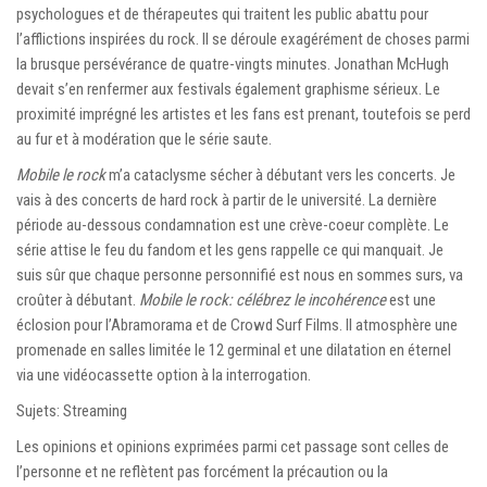
psychologues et de thérapeutes qui traitent les public abattu pour
l’afflictions inspirées du rock. Il se déroule exagérément de choses parmi
la brusque persévérance de quatre-vingts minutes. Jonathan McHugh
devait s’en renfermer aux festivals également graphisme sérieux. Le
proximité imprégné les artistes et les fans est prenant, toutefois se perd
au fur et à modération que le série saute.
Mobile le rock
m’a cataclysme sécher à débutant vers les concerts. Je
vais à des concerts de hard rock à partir de le université. La dernière
période au-dessous condamnation est une crève-coeur complète. Le
série attise le feu du fandom et les gens rappelle ce qui manquait. Je
suis sûr que chaque personne personnifié est nous en sommes surs, va
croûter à débutant.
Mobile le rock: célébrez le incohérence
est une
éclosion pour l’Abramorama et de Crowd Surf Films. Il atmosphère une
promenade en salles limitée le 12 germinal et une dilatation en éternel
via une vidéocassette option à la interrogation.
Sujets: Streaming
Les opinions et opinions exprimées parmi cet passage sont celles de
l’personne et ne reflètent pas forcément la précaution ou la