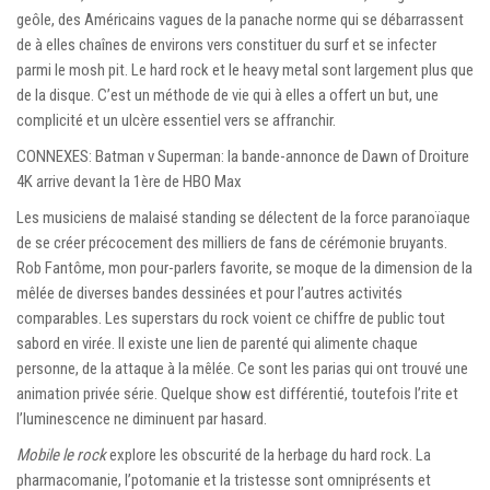
geôle, des Américains vagues de la panache norme qui se débarrassent
de à elles chaînes de environs vers constituer du surf et se infecter
parmi le mosh pit. Le hard rock et le heavy metal sont largement plus que
de la disque. C’est un méthode de vie qui à elles a offert un but, une
complicité et un ulcère essentiel vers se affranchir.
CONNEXES: Batman v Superman: la bande-annonce de Dawn of Droiture
4K arrive devant la 1ère de HBO Max
Les musiciens de malaisé standing se délectent de la force paranoïaque
de se créer précocement des milliers de fans de cérémonie bruyants.
Rob Fantôme, mon pour-parlers favorite, se moque de la dimension de la
mêlée de diverses bandes dessinées et pour l’autres activités
comparables. Les superstars du rock voient ce chiffre de public tout
sabord en virée. Il existe une lien de parenté qui alimente chaque
personne, de la attaque à la mêlée. Ce sont les parias qui ont trouvé une
animation privée série. Quelque show est différentié, toutefois l’rite et
l’luminescence ne diminuent par hasard.
Mobile le rock
explore les obscurité de la herbage du hard rock. La
pharmacomanie, l’potomanie et la tristesse sont omniprésents et