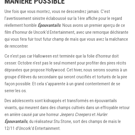
MANIÈRE POSSIBLE
Une fois que vous montez, vous ne descendrez jamais. C'est
l'avertissement sinistre éclaboussé sur la 1ère affiche pour le regard
réellement horrible
Épouvantails
. Nous avons un premier aperçu de ce
film d'horreur de Uncork'd Entertainment, avec une remorque déchirante
qui vous fera fuir tout futur champ de maïs que vous avez la malchance
de rencontrer.
Ce n'est pas car Halloween est terminée que la folie d'horreur doit
cesser. Octobre n'est pas le seul moment pour profiter des pires récits
dépravées que propose Hollywood. Cet hiver, nous serons soumis à un
groupe d'élèves du secondaire qui seront crucifiés et torturés de la pire
façon possible. Et cela s’apparente à un grand contentement de se
serrer les os.
Des adolescents sont kidnappés et transformés en épouvantails
vivants, qui meurent dans des champs cultivés dans un effroyable retour
en arrière causé par une horreur
Jeepers Creepers
et
Hurler
.
Épouvantails
, du réalisateur Stu Stone, sort des champs de maïs le
12/11 d’Uncork'd Entertainment.