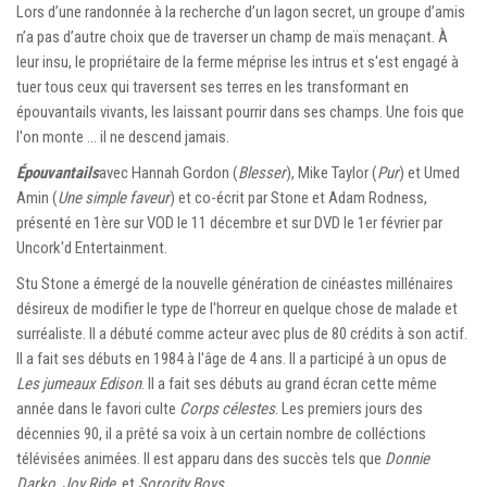
Lors d’une randonnée à la recherche d’un lagon secret, un groupe d’amis
n’a pas d’autre choix que de traverser un champ de maïs menaçant. À
leur insu, le propriétaire de la ferme méprise les intrus et s'est engagé à
tuer tous ceux qui traversent ses terres en les transformant en
épouvantails vivants, les laissant pourrir dans ses champs. Une fois que
l'on monte … il ne descend jamais.
Épouvantails
avec Hannah Gordon (
Blesser
), Mike Taylor (
Pur
) et Umed
Amin (
Une simple faveur
) et co-écrit par Stone et Adam Rodness,
présenté en 1ère sur VOD le 11 décembre et sur DVD le 1er février par
Uncork'd Entertainment.
Stu Stone a émergé de la nouvelle génération de cinéastes millénaires
désireux de modifier le type de l'horreur en quelque chose de malade et
surréaliste. Il a débuté comme acteur avec plus de 80 crédits à son actif.
Il a fait ses débuts en 1984 à l'âge de 4 ans. Il a participé à un opus de
Les jumeaux Edison
. Il a fait ses débuts au grand écran cette même
année dans le favori culte
Corps célestes
. Les premiers jours des
décennies 90, il a prêté sa voix à un certain nombre de colléctions
télévisées animées. Il est apparu dans des succès tels que
Donnie
Darko
,
Joy Ride
, et
Sorority Boys
.