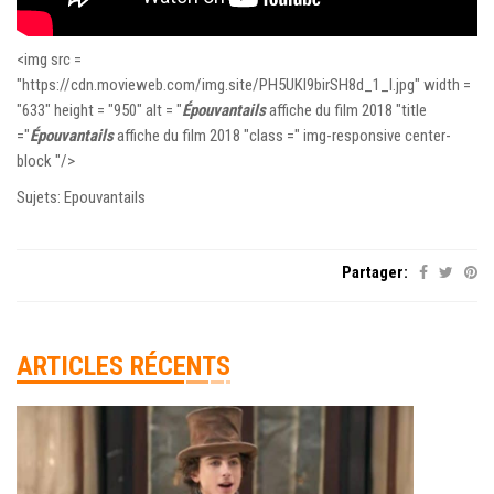
<img src =
"https://cdn.movieweb.com/img.site/PH5UKl9birSH8d_1_l.jpg" width =
"633" height = "950" alt = "
Épouvantails
affiche du film 2018 "title
="
Épouvantails
affiche du film 2018 "class =" img-responsive center-
block "/>
Sujets: Epouvantails
Partager:
ARTICLES RÉCENTS