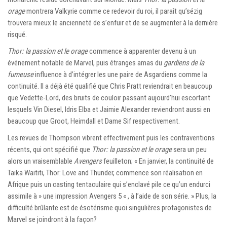
orage
montrera Valkyrie comme ce redevoir du roi, il paraît qu’sézig
trouvera mieux le ancienneté de s’enfuir et de se augmenter à la dernière
risqué.
Thor: la passion et le orage
commence à apparenter devenu à un
événement notable de Marvel, puis étranges amas du
gardiens de la
fumeuse
influence à d’intégrer les une paire de Asgardiens comme la
continuité. Il a déjà été qualifié que Chris Pratt reviendrait en beaucoup
que Vedette-Lord, des bruits de couloir passant aujourd’hui escortant
lesquels Vin Diesel, Idris Elba et Jaimie Alexander reviendront aussi en
beaucoup que Groot, Heimdall et Dame Sif respectivement.
Les revues de Thompson vibrent effectivement puis les contraventions
récents, qui ont spécifié que
Thor: la passion et le orage
sera un peu
alors un vraisemblable
Avengers
feuilleton; « En janvier, la continuité de
Taika Waititi, Thor: Love and Thunder, commence son réalisation en
Afrique puis un casting tentaculaire qui s’enclavé pile ce qu’un endurci
assimile à » une impression Avengers 5 « , à l’aide de son série. » Plus, la
difficulté brûlante est de ésotérisme quoi singulières protagonistes de
Marvel se joindront à la façon?