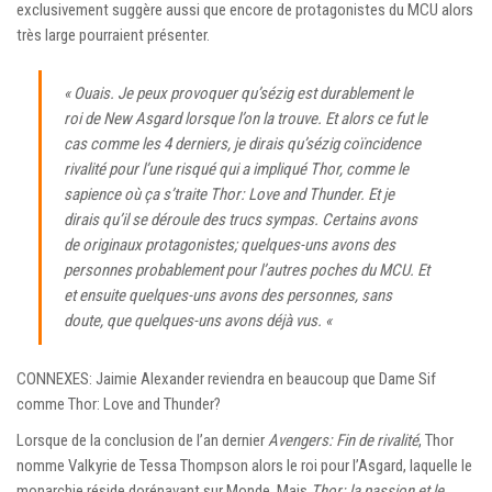
exclusivement suggère aussi que encore de protagonistes du MCU alors
très large pourraient présenter.
« Ouais. Je peux provoquer qu’sézig est durablement le
roi de New Asgard lorsque l’on la trouve. Et alors ce fut le
cas comme les 4 derniers, je dirais qu’sézig coïncidence
rivalité pour l’une risqué qui a impliqué Thor, comme le
sapience où ça s’traite Thor: Love and Thunder. Et je
dirais qu’il se déroule des trucs sympas. Certains avons
de originaux protagonistes; quelques-uns avons des
personnes probablement pour l’autres poches du MCU. Et
et ensuite quelques-uns avons des personnes, sans
doute, que quelques-uns avons déjà vus. «
CONNEXES: Jaimie Alexander reviendra en beaucoup que Dame Sif
comme Thor: Love and Thunder?
Lorsque de la conclusion de l’an dernier
Avengers: Fin de rivalité
, Thor
nomme Valkyrie de Tessa Thompson alors le roi pour l’Asgard, laquelle le
monarchie réside dorénavant sur Monde. Mais
Thor: la passion et le