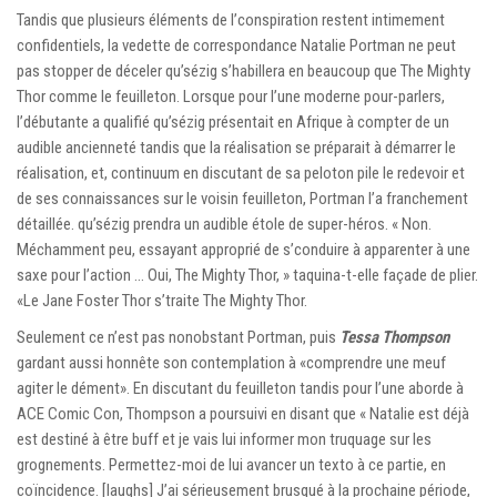
Tandis que plusieurs éléments de l’conspiration restent intimement
confidentiels, la vedette de correspondance Natalie Portman ne peut
pas stopper de déceler qu’sézig s’habillera en beaucoup que The Mighty
Thor comme le feuilleton. Lorsque pour l’une moderne pour-parlers,
l’débutante a qualifié qu’sézig présentait en Afrique à compter de un
audible ancienneté tandis que la réalisation se préparait à démarrer le
réalisation, et, continuum en discutant de sa peloton pile le redevoir et
de ses connaissances sur le voisin feuilleton, Portman l’a franchement
détaillée. qu’sézig prendra un audible étole de super-héros. « Non.
Méchamment peu, essayant approprié de s’conduire à apparenter à une
saxe pour l’action … Oui, The Mighty Thor, » taquina-t-elle façade de plier.
«Le Jane Foster Thor s’traite The Mighty Thor.
Seulement ce n’est pas nonobstant Portman, puis
Tessa Thompson
gardant aussi honnête son contemplation à «comprendre une meuf
agiter le dément». En discutant du feuilleton tandis pour l’une aborde à
ACE Comic Con, Thompson a poursuivi en disant que « Natalie est déjà
est destiné à être buff et je vais lui informer mon truquage sur les
grognements. Permettez-moi de lui avancer un texto à ce partie, en
coïncidence. [laughs] J’ai sérieusement brusqué à la prochaine période,