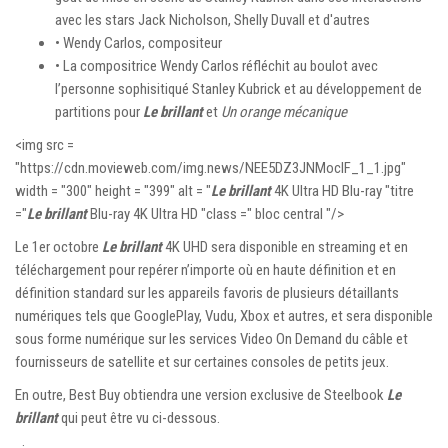
avec les stars Jack Nicholson, Shelly Duvall et d'autres
• Wendy Carlos, compositeur
• La compositrice Wendy Carlos réfléchit au boulot avec
l’personne sophisitiqué Stanley Kubrick et au développement de
partitions pour
Le brillant
et
Un orange mécanique
<img src =
"https://cdn.movieweb.com/img.news/NEE5DZ3JNMocIF_1_1.jpg"
width = "300" height = "399" alt = "
Le brillant
4K Ultra HD Blu-ray "titre
="
Le brillant
Blu-ray 4K Ultra HD "class =" bloc central "/>
Le 1er octobre
Le brillant
4K UHD sera disponible en streaming et en
téléchargement pour repérer n’importe où en haute définition et en
définition standard sur les appareils favoris de plusieurs détaillants
numériques tels que GooglePlay, Vudu, Xbox et autres, et sera disponible
sous forme numérique sur les services Video On Demand du câble et
fournisseurs de satellite et sur certaines consoles de petits jeux.
En outre, Best Buy obtiendra une version exclusive de Steelbook
Le
brillant
qui peut être vu ci-dessous.