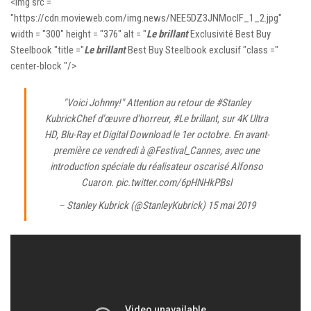
<img src =
"https://cdn.movieweb.com/img.news/NEE5DZ3JNMocIF_1_2.jpg"
width = "300" height = "376" alt = "
Le brillant
Exclusivité Best Buy
Steelbook "title ="
Le brillant
Best Buy Steelbook exclusif "class ="
center-block "/>
"Voici Johnny!" Attention au retour de
#Stanley
Kubrick
Chef d’œuvre d’horreur,
#Le brillant
, sur 4K Ultra
HD, Blu-Ray et Digital Download le 1er octobre. En avant-
première ce vendredi à
@Festival_Cannes
, avec une
introduction spéciale du réalisateur oscarisé Alfonso
Cuaron.
pic.twitter.com/6pHNHkPBsl
– Stanley Kubrick (@StanleyKubrick)
15 mai 2019