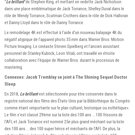
"
Le brillant
"de Stephen King, et mettant en vedette Jack Nicholson
dans une place emblématique de Jack Torrance, Shelley Duval dans le
rôle de Wendy Torrance, Scatman Crothers dans le rôle de Dick Halloran
et Danny Lloyd dans le rôle de Danny Torrance.
Le remodelage 4K est effectué à l'aide d'un nouveau balayage 4K du
négatif atypique de l'appareil photo 35 mm dans Warner Bros. Motion
Picture Imaging. Le cinéaste Steven Spielberg et l'ancien assistant
personnel de Stanley Kubrick, Leon Vitali, ont travaillé en étroite
collaboration avec l'équipe de Warner Bros. durant le processus de
mastering.
Connexes: Jacob Tremblay se joint à The Shining Sequel Doctor
Sleep
En 2018,
Le brillant
est sélectionnée pour être conservée dans le
registre national des films des États-Unis par la Bibliothèque du Congrès
comme étant «importante sur le plan culturel, historique ou esthétique».
Le film s'est classé 29ème sur la liste des 100 ans … 100 frissons de
l'AFI, et Jack Torrance est nommé 25e plus grand méchant sur la liste
des 100 ans … des 100 super héros et méchants de l'AFI. De plus, la