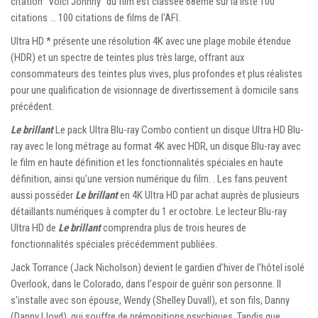
citation "Voici Johnny" du film est classée 68ème sur la liste 100
citations … 100 citations de films de l'AFI.
Ultra HD * présente une résolution 4K avec une plage mobile étendue
(HDR) et un spectre de teintes plus très large, offrant aux
consommateurs des teintes plus vives, plus profondes et plus réalistes
pour une qualification de visionnage de divertissement à domicile sans
précédent.
Le brillant
Le pack Ultra Blu-ray Combo contient un disque Ultra HD Blu-
ray avec le long métrage au format 4K avec HDR, un disque Blu-ray avec
le film en haute définition et les fonctionnalités spéciales en haute
définition, ainsi qu'une version numérique du film. . Les fans peuvent
aussi posséder
Le brillant
en 4K Ultra HD par achat auprès de plusieurs
détaillants numériques à compter du 1 er octobre. Le lecteur Blu-ray
Ultra HD de
Le brillant
comprendra plus de trois heures de
fonctionnalités spéciales précédemment publiées.
Jack Torrance (Jack Nicholson) devient le gardien d’hiver de l’hôtel isolé
Overlook, dans le Colorado, dans l’espoir de guérir son personne. Il
s'installe avec son épouse, Wendy (Shelley Duvall), et son fils, Danny
(Danny Lloyd), qui souffre de prémonitions psychiques. Tandis que