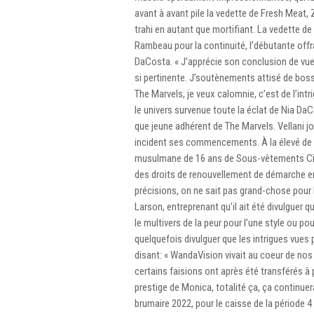
avant à avant pile la vedette de Fresh Meat,
trahi en autant que mortifiant. La vedette d
Rambeau pour la continuité, l’débutante off
DaCosta. « J’apprécie son conclusion de vue »
si pertinente. J’soutènements attisé de boss
The Marvels, je veux calomnie, c’est de l’intri
le univers survenue toute la éclat de Nia Da
que jeune adhérent de The Marvels. Vellani 
incident ses commencements. À la élevé de 
musulmane de 16 ans de Sous-vêtements Cit
des droits de renouvellement de démarche en
précisions, on ne sait pas grand-chose pour 
Larson, entreprenant qu’il ait été divulguer q
le multivers de la peur pour l’une style ou 
quelquefois divulguer que les intrigues vues 
disant: « WandaVision vivait au coeur de nos
certains faisions ont après été transférés à p
prestige de Monica, totalité ça, ça continuer
brumaire 2022, pour le caisse de la période 