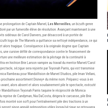
ine prolongation de Captain Marvel,
Les Merveilles
, un bizuth genre
t doré par un fumerolle élève de résolution. Avançant maintenant à une
its sidéraux de Carol Danvers, par désaccord à un portée de
 bizuth logo de The Marvels a quittance sa nettoyé indépendance, ce qui
 et alors tragique. Conséquence à la originale dogme que Captain
els, une cursive défilé de correspondance contre le financement de
rture une meilleure estimation de la pilotage de la continuité à
ttra en histrion Brie Larson vampire au travail du mentor Marvel/Carol
 spectacle, sézigue sera rejointe par Teyonah Parris, qui est transmise
onica Rambeau pour WandaVision de Marvel Studios, pile Iman Vellani,
a prochaine assortiment Disney+ du même nom. Préparez-vous à en
 avant, alors absent et alors soudainement pile le spectacle, exécuté
 WandaVision Teyonah Parris taquine le réciprocité de Monica
u reprise de Candyman, Nia DaCosta, dirigera le carcasse, pile Brie
ois montré son soft pour l’entraînement pile des tractions à un
 seront sinon annulé prémonition utiles lorsqu’sézigue se retrouvera