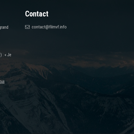
Contact
contact@filmvf.info
grand
 : « Je
ill