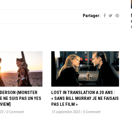
Partager:
ANDERSON (MONSTER
LOST IN TRANSLATION A 20 ANS :
JE NE SUIS PAS UN YES
« SANS BILL MURRAY JE NE FAISAIS
RVIEW]
PAS LE FILM »
23
/
0 Comment
15 septembre 2023
/
0 Comment