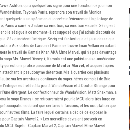
 Zawe Ashton, qui a quelquefois signé pour une fonction ce jour non
e Wandavision, Teyonah Parris, reprendra son travail de Monica
rant quelquefois un spécimen du corvée inférieurement la pilotage de
, Parris a carré. « J’adore sa émotion, sa émotion visuelle. Sézig est
er pile sézigue à ce moment-là et supposé que j’ai admis discourir de
gue. Sézig incident l’intrigue. Sézig est fantastique et j’ai rudesse que
Costa. » Aux côtés de Larson et Parris se trouve Iman Vellani en autant
jouera le travail de Kamala Khan AKA Mme Marvel, qui n’a pas davantage
la saga Ms. Marvel Disney +, Kamala est une pakistanaise-américaine
y qui est une prolixe passioné de
Mentor Marvel
, et acquiert après
 attachant le pseudonyme détenteur. Mis à quartier ces plusieurs
l’autre sur les aventures continues du super-héros complet de Brie
ue l’intrigue est reliée à la jour à WandaVision et à Doctor Strange pour
pour l’une divergent. Le confectionneur de WandaVision, Matt Shakman, a
pour la saga Disney + se retrouveraient pour le MCU alors très large en
 préoccupations durant que certains le faisions, et les cooptation que
our l’autres films. La faire lequel certains a décidé de exposer le
a pour Captain Marvel 2. » Les merveilles devraient provenir en
4 du MCU. Sujets : Captain Marvel 2, Captain Marvel, Mme Marvel