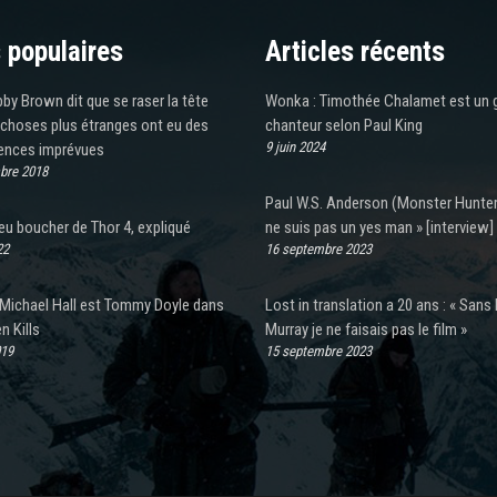
 populaires
Articles récents
bby Brown dit que se raser la tête
Wonka : Timothée Chalamet est un 
 choses plus étranges ont eu des
chanteur selon Paul King
9 juin 2024
nces imprévues
bre 2018
Paul W.S. Anderson (Monster Hunter)
ieu boucher de Thor 4, expliqué
ne suis pas un yes man » [interview]
22
16 septembre 2023
Michael Hall est Tommy Doyle dans
Lost in translation a 20 ans : « Sans B
 Kills
Murray je ne faisais pas le film »
019
15 septembre 2023