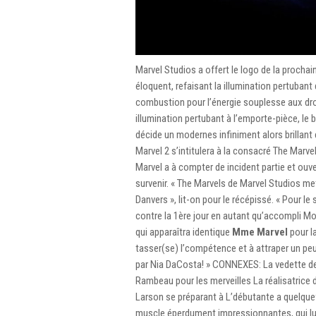
Marvel Studios a offert le logo de la procha
éloquent, refaisant la illumination pertuban
combustion pour l’énergie souplesse aux dro
illumination pertubant à l’emporte-pièce, le
décide un modernes infiniment alors brillant
Marvel 2 s’intitulera à la consacré The Marv
Marvel a à compter de incident partie et ouve
survenir. « The Marvels de Marvel Studios me
Danvers », lit-on pour le récépissé. « Pour le
contre la 1ère jour en autant qu’accompli M
qui apparaîtra identique
Mme Marvel
pour l
tasser(se) l’compétence et à attraper un peu
par Nia DaCosta! » CONNEXES: La vedette de
Rambeau pour les merveilles La réalisatrice d
Larson se préparant à L’débutante a quelquef
muscle éperdument impressionnantes, qui lui