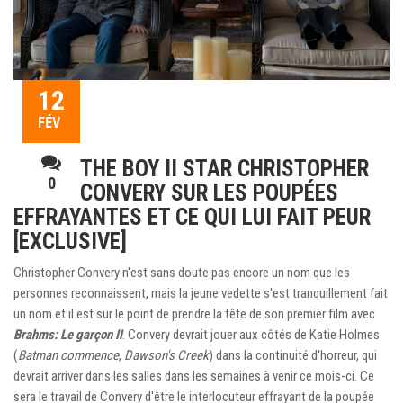
12
FÉV
THE BOY II STAR CHRISTOPHER
0
CONVERY SUR LES POUPÉES
EFFRAYANTES ET CE QUI LUI FAIT PEUR
[EXCLUSIVE]
Christopher Convery n'est sans doute pas encore un nom que les
personnes reconnaissent, mais la jeune vedette s'est tranquillement fait
un nom et il est sur le point de prendre la tête de son premier film avec
Brahms:
Le garçon
II
. Convery devrait jouer aux côtés de Katie Holmes
(
Batman commence
,
Dawson's Creek
) dans la continuité d'horreur, qui
devrait arriver dans les salles dans les semaines à venir ce mois-ci. Ce
sera le travail de Convery d'être le interlocuteur effrayant de la poupée