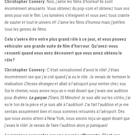
Christopher Convery:
Non, j'aime les films d'horreur! Ils sont
énormément amusants. Vous obtenez du pop-corn et obtenez tous vos
amis pour voir le film. Les lumières s'éteignent et vous avez tous crainte
de sauter et tout le univers rit! J'aime les films d'horreur mais j'préfère
tous les genres de films.
Cela s’avère être votre plus grand rôle à ce jour, et vous pouvez
véhiculer une grande suite de film d'horreur. Qu'avez-vous
ressenti quand vous avez découvert que vous aviez obtenu le
rôle?
Christopher Convery:
C'était sensationnel d'avoir le rôle! J'étais
énormément ravi que j'ai crié quand j'ai eu le rôle. Je venais de terminer le
réalisation
Choses étranges
et allait à l'aéroport pour rentrer chez eux.
Sur le chemin, nous avons reçu un e-mail disant que j'avais une audition
pour
Brahms:
Le garçon
2
Dans 20 Minutes! Je suis allé sur les côtés, j'ai
eu le ton de la pièce et je suis allé à l'audition! J'ai fait l'audition et je me
sentais assurément bien et nous sommes retournés à l'aéroport. Dès
que nous avons atterri à New York, nous avions reçu un appel disant que
j'avais le rôle! Je venais de faire l'audition alors je paniquais!