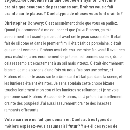
Le garçon
se concentre sur une poupée effrayante. C'est une
crainte que beaucoup de personnes ont. Brahms vous a fait
crainte sur le plateau? Quels types de choses vous font crainte?
Christopher Convery:
C'est assurément drôle que vous en parliez.
Quand j'ai commencé à me coucher et que j'ai vu Brahms, ça m'a
assurément fait crainte parce qu'il avait cette peau raisonnable. Il était
fait de silicone et dans le premier film, il était fait de porcelaine, c'était
quasiment comme si Brahms avait obtenu une mise à niveau! Il avait ces
yeux réalistes, avec énormément de précisions hommes sur eux, donc
cela ressemblait exactement à un œil mais vitreux. C'était énormément
bizarre. Je me souviens d'une fois où nous faisions une scène, et
Brahms était juste assis sur le arôme car il n'était pas dans la scène, et
les lumières étaient éteintes. Je sens soudain cette chose bizarre
toucher lentement mon cou et les lumières se rallument et je ne vois
personne sauf Brahms. À cause de Brahms, j'ai à présent officiellement
crainte des poupées! J'ai aussi assurément crainte des insectes
rampants effrayants.
Votre carrière ne fait que démarrer. Quels autres types de
métiers espérez-vous assumer à l'futur? Y a-t-il des types de