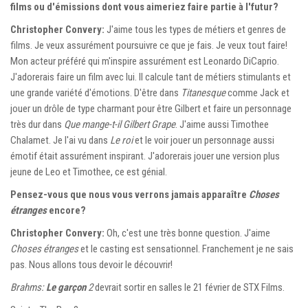
films ou d'émissions dont vous aimeriez faire partie à l'futur?
Christopher Convery:
J'aime tous les types de métiers et genres de
films. Je veux assurément poursuivre ce que je fais. Je veux tout faire!
Mon acteur préféré qui m'inspire assurément est Leonardo DiCaprio.
J'adorerais faire un film avec lui. Il calcule tant de métiers stimulants et
une grande variété d'émotions. D'être dans
Titanesque
comme Jack et
jouer un drôle de type charmant pour être Gilbert et faire un personnage
très dur dans
Que mange-t-il Gilbert Grape
. J'aime aussi Timothee
Chalamet. Je l'ai vu dans
Le roi
et le voir jouer un personnage aussi
émotif était assurément inspirant. J'adorerais jouer une version plus
jeune de Leo et Timothee, ce est génial.
Pensez-vous que nous vous verrons jamais apparaître
Choses
étranges
encore?
Christopher Convery:
Oh, c'est une très bonne question. J'aime
Choses étranges
et le casting est sensationnel. Franchement je ne sais
pas. Nous allons tous devoir le découvrir!
Brahms:
Le garçon
2
devrait sortir en salles le 21 février de STX Films.