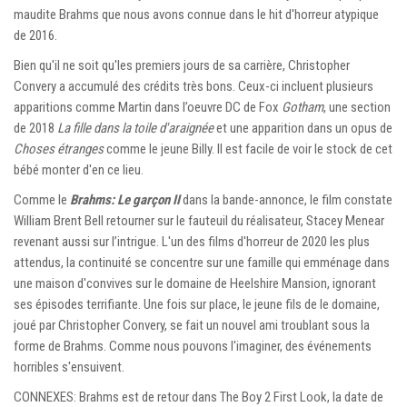
maudite Brahms que nous avons connue dans le hit d'horreur atypique
de 2016.
Bien qu'il ne soit qu'les premiers jours de sa carrière, Christopher
Convery a accumulé des crédits très bons. Ceux-ci incluent plusieurs
apparitions comme Martin dans l’oeuvre DC de Fox
Gotham
, une section
de 2018
La fille dans la toile d'araignée
et une apparition dans un opus de
Choses étranges
comme le jeune Billy. Il est facile de voir le stock de cet
bébé monter d'en ce lieu.
Comme le
Brahms:
Le garçon
II
dans la bande-annonce, le film constate
William Brent Bell retourner sur le fauteuil du réalisateur, Stacey Menear
revenant aussi sur l’intrigue. L'un des films d'horreur de 2020 les plus
attendus, la continuité se concentre sur une famille qui emménage dans
une maison d'convives sur le domaine de Heelshire Mansion, ignorant
ses épisodes terrifiante. Une fois sur place, le jeune fils de le domaine,
joué par Christopher Convery, se fait un nouvel ami troublant sous la
forme de Brahms. Comme nous pouvons l'imaginer, des événements
horribles s'ensuivent.
CONNEXES: Brahms est de retour dans The Boy 2 First Look, la date de