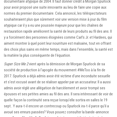
documentaire atypique de 2004. Il faut donner crédit à Morgan Spurlock
pour avoir proposé une suite innovante au lieu de faire une copie aux
normes du premier documentaire. Cela annoncé, les téléspectateurs
souhaiteraient plus que sûrement voir une version mise à jour du film
atypique car il y a eu une poussée majeure pour que les chaînes de
restauration rapide améliorent la santé de leurs produits au fil des ans. Il
y a forcément des personnes éloignées comme Carl's Jr. et Hardees, qui
aiment montrer à quel point leur nourriture est malsaine, tout en offrant
des choix plus sains en même temps, mais dans l'ensemble, la santé est
la matière la plus conséquente de l'équation.
Super Size Me 2
vient après la démission de Morgan Spurlock de sa
société de production à l'apogée du mouvement #MeToo à la fin de
2017. Spurlock a déjà admis avoir été victime d'une inconduite sexuelle
et s'est excusé avant de se réaliser appeler par un accusateur. Il a aussi
admis avoir réglé une allégation de harcèlement et avoir trompé ses
épouses et ses petites amies au fil des ans. Il sera intéressant de voir de
quelle façon la continuité sera reçue lorsqu’elle sortira en salles le 19
sept.. Y aura-t-il encore un contrecoup ou Spurlock ira-t-il parce qu'il a
avoué ses erreurs passées? Vous pouvez consulter la bande-annonce