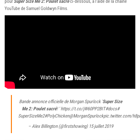
pour
Super Size Me 2: Poulet sacré
ci-dessous, à l’aide de la chaîne
YouTube de Samuel Goldwyn Films.
Bande annonce officielle de Morgan Spurlock '
Super Size
Me 2: Poulet sacré
! ' https://t.co/jW60PP2BIT
#docs
#
SuperSizeMe2
#PolyChicken
@MorganSpurlock
pic.twitter.com/h8
– Alex Billington (@firstshowing)
15 juillet 2019