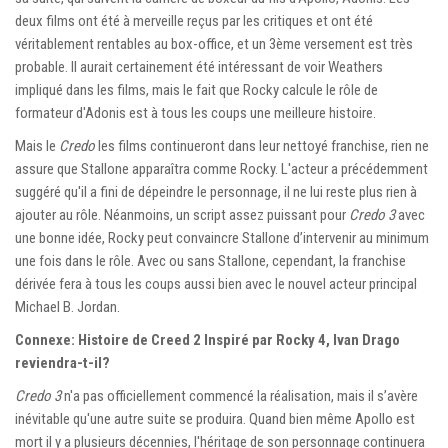
deux films ont été à merveille reçus par les critiques et ont été
véritablement rentables au box-office, et un 3ème versement est très
probable. Il aurait certainement été intéressant de voir Weathers
impliqué dans les films, mais le fait que Rocky calcule le rôle de
formateur d'Adonis est à tous les coups une meilleure histoire.
Mais le
Credo
les films continueront dans leur nettoyé franchise, rien ne
assure que Stallone apparaîtra comme Rocky. L'acteur a précédemment
suggéré qu'il a fini de dépeindre le personnage, il ne lui reste plus rien à
ajouter au rôle. Néanmoins, un script assez puissant pour
Credo 3
avec
une bonne idée, Rocky peut convaincre Stallone d’intervenir au minimum
une fois dans le rôle. Avec ou sans Stallone, cependant, la franchise
dérivée fera à tous les coups aussi bien avec le nouvel acteur principal
Michael B. Jordan.
Connexe: Histoire de Creed 2 Inspiré par Rocky 4, Ivan Drago
reviendra-t-il?
Credo 3
n'a pas officiellement commencé la réalisation, mais il s’avère
inévitable qu'une autre suite se produira. Quand bien même Apollo est
mort il y a plusieurs décennies, l'héritage de son personnage continuera