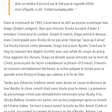
dois se mettre d’accord sur le fait que je regrette d’être
mort d’Apollo si tôt. Il était irremplaçable. "
Dans la continuité de 1985, Creed lance un défi au boxeur soviétique Ivan
Drago (Dolph Lundgren). Bien que réticent, Rocky accepte d'aider à
entraîner Creed pour le combat. Durant le match, Drago prend le dessus,
mais Creed plaide avec Rocky de ne pas jeter l'éponge "quoi qu'il arrive".
Car Rocky honore cette demande, Drago bat à mort Apollo Creed sur le
ring, lui causant des dégâts mortels avec une rafale de coups de poing.
Pour aggraver les choses, Drago ne dévoile aucun remords sur la mort de
Creed, prononçant de façon scandaleuse la phrase «S'il meurt, il meurt».
Un moment véritablement déchirant, la scène prépare le terrain pour la
querelle entre Rocky et Drago qui culmine à la fin du film.
Tandis que Sylvester Stallone remet sans doute en cause la décision de
tuer Apollo, le choix créatif était sans doute pour le mieux. La présence
du personnage n'était pas véritablement nécessaire pour
Rocky V
ou
Rocky Balboa
, comme ces suites ont eu lieu longtemps après la retraite
de l’étalon italien. Sa mort a aussi ouvert la porte au film dérivé
Credo
et
sa suite, qui suivent la carrière de boxeur du fils d'Apollo, Adonis. Les