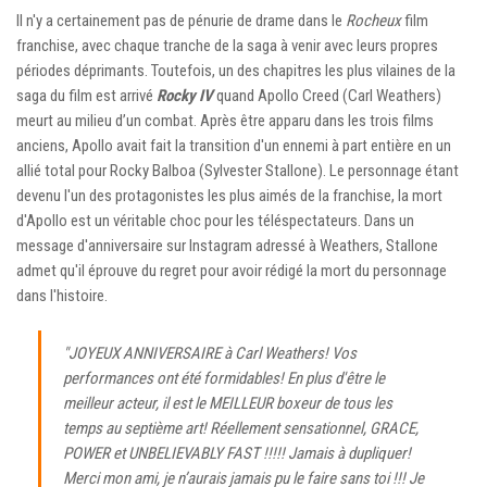
Il n'y a certainement pas de pénurie de drame dans le
Rocheux
film
franchise, avec chaque tranche de la saga à venir avec leurs propres
périodes déprimants. Toutefois, un des chapitres les plus vilaines de la
saga du film est arrivé
Rocky IV
quand Apollo Creed (Carl Weathers)
meurt au milieu d’un combat. Après être apparu dans les trois films
anciens, Apollo avait fait la transition d'un ennemi à part entière en un
allié total pour Rocky Balboa (Sylvester Stallone). Le personnage étant
devenu l'un des protagonistes les plus aimés de la franchise, la mort
d'Apollo est un véritable choc pour les téléspectateurs. Dans un
message d'anniversaire sur Instagram adressé à Weathers, Stallone
admet qu'il éprouve du regret pour avoir rédigé la mort du personnage
dans l'histoire.
"JOYEUX ANNIVERSAIRE à Carl Weathers! Vos
performances ont été formidables! En plus d'être le
meilleur acteur, il est le MEILLEUR boxeur de tous les
temps au septième art! Réellement sensationnel, GRACE,
POWER et UNBELIEVABLY FAST !!!!! Jamais à dupliquer!
Merci mon ami, je n’aurais jamais pu le faire sans toi !!! Je